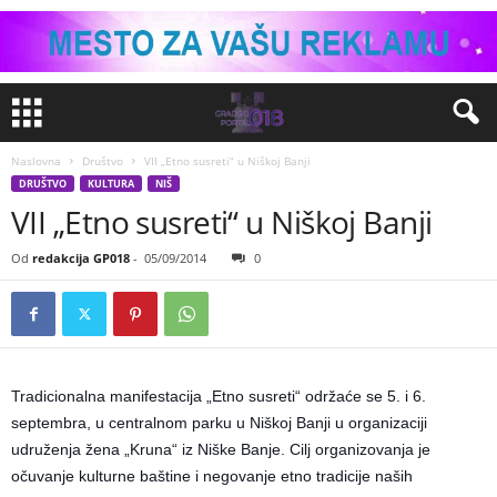
Naslovna
Društvo
VII „Etno susreti“ u Niškoj Banji
DRUŠTVO
KULTURA
NIŠ
VII „Etno susreti“ u Niškoj Banji
Od
redakcija GP018
-
05/09/2014
0
Tradicionalna manifestacija „Etno susreti“ održaće se 5. i 6.
septembra, u centralnom parku u Niškoj Banji u organizaciji
udruženja žena „Kruna“ iz Niške Banje. Cilj organizovanja je
očuvanje kulturne baštine i negovanje etno tradicije naših