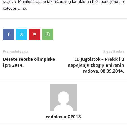
krajeva.
Manifestacija je takmičarskog karaktera i biće podeljena po
kategorijama.
Prethodni tekst
Sledeći tekst
Desete seoske olimpiske
ED Jugoistok – Prekidi u
igre 2014.
napajanju zbog planiranih
radova, 08.09.2014.
redakcija GP018