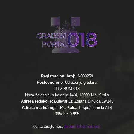
Registracioni broj:
IN000259
Poslovno ime:
Udruženje građana
RTV BUM 018
Nova železnička kolonija 14/4, 18000 Niš, Srbija
Adresa redakcije:
Bulevar Dr. Zorana Đinđića 19/145
Adresa marketing:
T.P.C Kalča 1. sprat lamela AI-4
065/995 0 995
Kontaktirajte nas:
rtvbum@hotmail.com