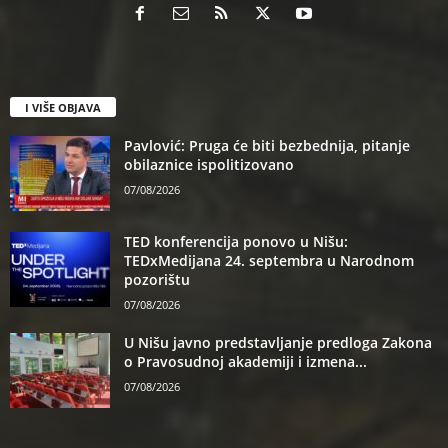
I VIŠE OBJAVA
Pavlović: Pruga će biti bezbednija, pitanje
obilaznice ispolitizovano
07/08/2026
TED konferencija ponovo u Nišu:
TEDxMedijana 24. septembra u Narodnom
pozorištu
07/08/2026
U Nišu javno predstavljanje predloga Zakona
o Pravosudnoj akademiji i izmena...
07/08/2026