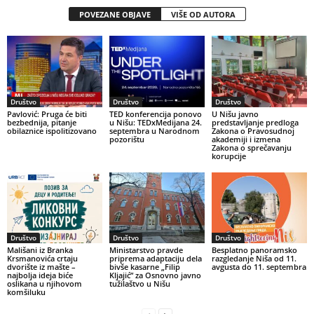
POVEZANE OBJAVE
VIŠE OD AUTORA
Društvo
Društvo
Društvo
Pavlović: Pruga će biti
TED konferencija ponovo
U Nišu javno
bezbednija, pitanje
u Nišu: TEDxMedijana 24.
predstavljanje predloga
obilaznice ispolitizovano
septembra u Narodnom
Zakona o Pravosudnoj
pozorištu
akademiji i izmena
Zakona o sprečavanju
korupcije
Društvo
Društvo
Društvo
Mališani iz Branka
Ministarstvo pravde
Besplatno panoramsko
Krsmanovića crtaju
priprema adaptaciju dela
razgledanje Niša od 11.
dvorište iz mašte –
bivše kasarne „Filip
avgusta do 11. septembra
najbolja ideja biće
Kljajić” za Osnovno javno
oslikana u njihovom
tužilaštvo u Nišu
komšiluku