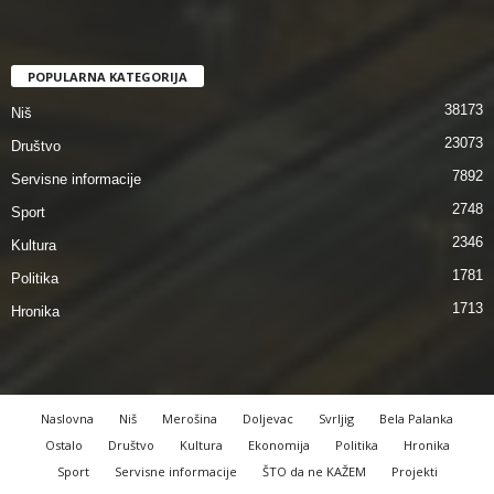
POPULARNA KATEGORIJA
38173
Niš
23073
Društvo
7892
Servisne informacije
2748
Sport
2346
Kultura
1781
Politika
1713
Hronika
Naslovna
Niš
Merošina
Doljevac
Svrljig
Bela Palanka
Ostalo
Društvo
Kultura
Ekonomija
Politika
Hronika
Sport
Servisne informacije
ŠTO da ne KAŽEM
Projekti