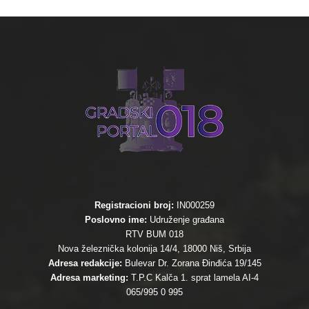
Registracioni broj:
IN000259
Poslovno ime:
Udruženje građana
RTV BUM 018
Nova železnička kolonija 14/4, 18000 Niš, Srbija
Adresa redakcije:
Bulevar Dr. Zorana Đinđića 19/145
Adresa marketing:
T.P.C Kalča 1. sprat lamela AI-4
065/995 0 995