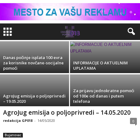
Vučić danas saopštava ime mandatara
redakcija GP018
-
05/10/2020
Danas počinje isplata 100 evra
za korisnike novčane-socijalne
INFORMACIJE O AKTUELNIM
pomoći
UPLATAMA
Za prijavu jednokratne pomoći
AgroJug emisija o poljoprivredi
od 100e od danas i putem
– 19.05.2020
telefona
Bujanovac
AgroJug emisija o poljoprivredi – 14.05.2020
redakcija GP018
-
14/05/2020
0
Bujanovac