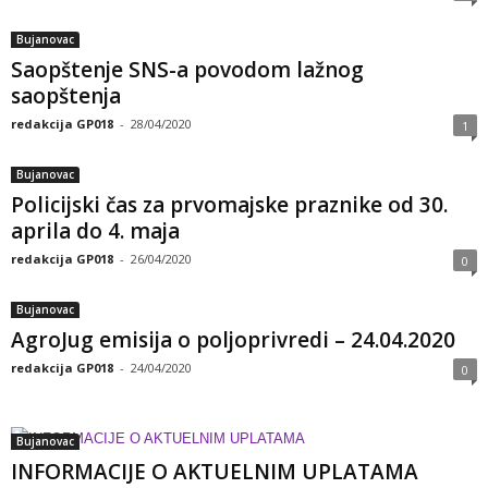
Bujanovac
Saopštenje SNS-a povodom lažnog
saopštenja
redakcija GP018
-
28/04/2020
1
Bujanovac
Policijski čas za prvomajske praznike od 30.
aprila do 4. maja
redakcija GP018
-
26/04/2020
0
Bujanovac
AgroJug emisija o poljoprivredi – 24.04.2020
redakcija GP018
-
24/04/2020
0
Bujanovac
INFORMACIJE O AKTUELNIM UPLATAMA