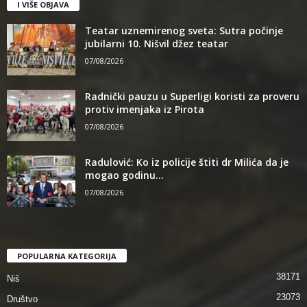
I VIŠE OBJAVA
Teatar uznemirenog sveta: Sutra počinje
jubilarni 10. Nišvil džez teatar
07/08/2026
Radnički pauzu u Superligi koristi za proveru
protiv imenjaka iz Pirota
07/08/2026
Radulović: Ko iz policije štiti dr Milića da je
mogao godinu...
07/08/2026
POPULARNA KATEGORIJA
38171
Niš
23073
Društvo