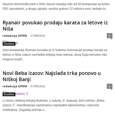
Naučno-tehnološki park u Nišu danas okuplja više od 50 kompanija sa preko
550 zaposlenih, a druga zgrada, vredna gotovo 22 miliona evra, trebalo bi...
Ryanair povukao prodaju karata za letove iz
Niša
redakcija GP018
-
07/08/2026
0
Društvo
Avio-kompanija Ryanair povukla je iz sistema rezervacija prodaju karata za
letove iz Niša nakon završetka letnjeg reda letenja, zbog čega trenutno nije
moguće kupiti...
Novi Beba izazov: Najslađa trka ponovo u
Niškoj Banji
redakcija GP018
-
07/08/2026
0
Društvo
U okviru Velikog letnjeg festivala, u subotu, 8. avgusta, biće održan „Beba
izazov 2”, manifestacija namenjena najmlađim takmičarima i njihovim
roditeljima. Događaj počinje u...