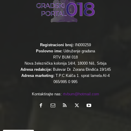
Registracioni broj:
IN000259
Poslovno ime:
Udruženje građana
RTV BUM 018
Nova železnička kolonija 14/4, 18000 Niš, Srbija
Adresa redakcije:
Bulevar Dr. Zorana Đinđića 19/145
Adresa marketing:
T.P.C Kalča 1. sprat lamela AI-4
065/995 0 995
Kontaktirajte nas:
rtvbum@hotmail.com