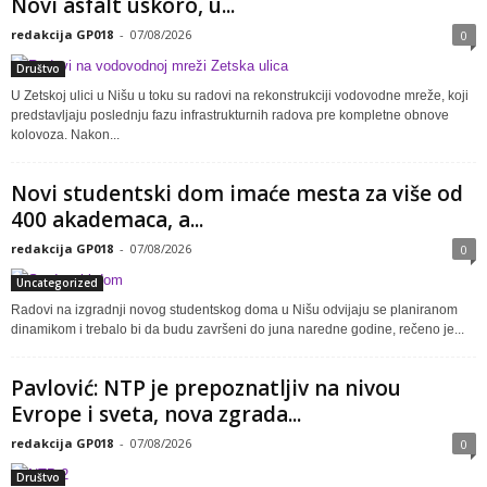
Novi asfalt uskoro, u...
redakcija GP018
-
07/08/2026
0
Društvo
U Zetskoj ulici u Nišu u toku su radovi na rekonstrukciji vodovodne mreže, koji
predstavljaju poslednju fazu infrastrukturnih radova pre kompletne obnove
kolovoza. Nakon...
Novi studentski dom imaće mesta za više od
400 akademaca, a...
redakcija GP018
-
07/08/2026
0
Uncategorized
Radovi na izgradnji novog studentskog doma u Nišu odvijaju se planiranom
dinamikom i trebalo bi da budu završeni do juna naredne godine, rečeno je...
Pavlović: NTP je prepoznatljiv na nivou
Evrope i sveta, nova zgrada...
redakcija GP018
-
07/08/2026
0
Društvo