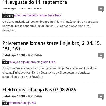
11. avgusta do 11. septembra
redakcija GP018
-
07/08/2026
0
Društvo
Od 11. avgusta do 11. septembra građani i turisti imaće priliku da besplatno
upoznaju Niš iz panoramskog autobusa, koji će saobraćati više puta
nedeljno...
Privremena izmena trasa linija broj 2, 34, 15,
15L, 16 i...
redakcija GP018
-
07/08/2026
0
Niš
Zbog izvođenja radova na izgradnji bypass linije Knjaževačkog kolektora u
ulicama Knjaževačka i Đorđa Jovanovića , vrši se potpuna obustava
saobraćaja u ulici Knjaževačkoj...
Elektrodistribucija Niš 07.08.2026
redakcija GP018
-
07/08/2026
0
Niš