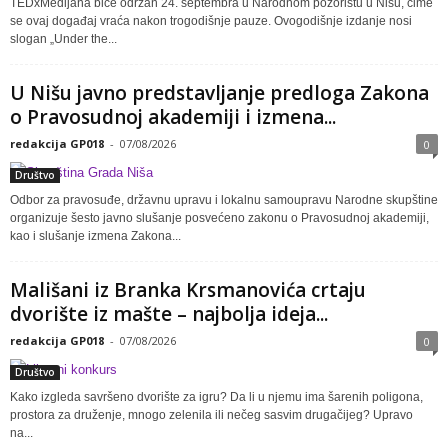
TEDxMedijana biće održan 24. septembra u Narodnom pozorištu u Nišu, čime
se ovaj događaj vraća nakon trogodišnje pauze. Ovogodišnje izdanje nosi
slogan „Under the...
U Nišu javno predstavljanje predloga Zakona
o Pravosudnoj akademiji i izmena...
redakcija GP018
-
07/08/2026
0
Društvo
Odbor za pravosuđe, državnu upravu i lokalnu samoupravu Narodne skupštine
organizuje šesto javno slušanje posvećeno zakonu o Pravosudnoj akademiji,
kao i slušanje izmena Zakona...
Mališani iz Branka Krsmanovića crtaju
dvorište iz mašte – najbolja ideja...
redakcija GP018
-
07/08/2026
0
Društvo
Kako izgleda savršeno dvorište za igru? Da li u njemu ima šarenih poligona,
prostora za druženje, mnogo zelenila ili nečeg sasvim drugačijeg? Upravo
na...