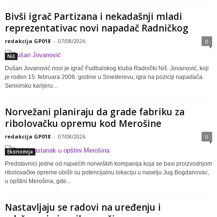
Bivši igrač Partizana i nekadašnji mladi
reprezentativac novi napadač Radničkog
redakcija GP018
-
07/08/2026
0
Niš
Dušan Jovanović novi je igrač Fudbalskog kluba Radnički Niš. Jovanović, koji
je rođen 15. februara 2006. godine u Smederevu, igra na poziciji napadača.
Seniorsku karijeru...
Norvežani planiraju da grade fabriku za
ribolovačku opremu kod Merošine
redakcija GP018
-
07/08/2026
0
Ekonomija
Predstavnici jedne od najvećih norveških kompanija koja se bavi proizvodnjom
ribolovačke opreme obišli su potencijalnu lokaciju u naselju Jug Bogdanovac,
u opštini Merošina, gde...
Nastavljaju se radovi na uređenju i