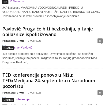
Niš
JKP Naissus : КVAROVI NA VODOVODNOJ MREŽI I PREКIDI U
VODOSNABDEVANJU RADOVI NA MREŽI U NASELjU BRANKO BJEGOVIĆ
Tokom dana će se vršiti provere i osposobljavanje deoničnih...
Pavlović: Pruga će biti bezbednija, pitanje
obilaznice ispolitizovano
redakcija GP018
-
07/08/2026
0
Društvo
„Ne postoje problemi koje obilazimo. Uhvatimo se ukoštac i sa najtežim
stvarima“, rekao je na početku razgovora za TV Tanjug gradonačelnik Niša
Dragoslav Pavlović,...
TED konferencija ponovo u Nišu:
TEDxMedijana 24. septembra u Narodnom
pozorištu
redakcija GP018
-
07/08/2026
0
Društvo