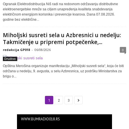
Ogranak Elektrodistribucija Niš radi na redovnom održavanju distributivne
elektroenergetske mreže sa ciljem unapređenja kvaliteta snabdevanja
električnom energijom korisnika i prevencije kvarova. Dana 07.08.2026.
godine bez električne...
Miholjski susreti sela u Azbresnici u nedelju:
Takmičenje u pripremi potpečenke,...
redakcija GP018
-
06/08/2026
0
Društvo
Opština Merošina organizuje manifestaciju „Miholjski susreti sela“, koja će biti
održana u nedelju, 9. avgusta, u selu Azbresnica, uz podršku Ministarstva za
brigu o...
1
2
3
WWW.BUMRADIO018.RS