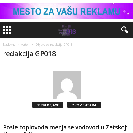
Naslovna
Autori
Objave od redakcija GP018
redakcija GP018
33910 OBJAVE
7 KOMENTARA
Posle toplovoda menja se vodovod u Zetskoj: