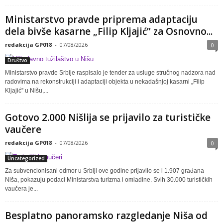
Ministarstvo pravde priprema adaptaciju
dela bivše kasarne „Filip Kljajić” za Osnovno...
redakcija GP018
-
07/08/2026
0
Društvo
Ministarstvo pravde Srbije raspisalo je tender za usluge stručnog nadzora nad
radovima na rekonstrukciji i adaptaciji objekta u nekadašnjoj kasarni „Filip
Kljajić” u Nišu,...
Gotovo 2.000 Nišlija se prijavilo za turističke
vaučere
redakcija GP018
-
07/08/2026
0
Uncategorized
Za subvencionisani odmor u Srbiji ove godine prijavilo se i 1.907 građana
Niša, pokazuju podaci Ministarstva turizma i omladine. Svih 30.000 turističkih
vaučera je...
Besplatno panoramsko razgledanje Niša od