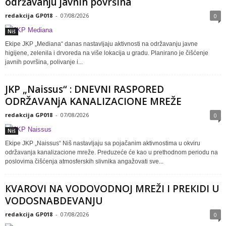
održavanju javnih površina
redakcija GP018
-
07/08/2026
0
Niš
Ekipe JKP „Mediana“ danas nastavljaju aktivnosti na održavanju javne
higijene, zelenila i drvoreda na više lokacija u gradu. Planirano je čišćenje
javnih površina, polivanje i...
JKP „Naissus“ : DNEVNI RASPORED
ODRŽAVANjA KANALIZACIONE MREŽE
redakcija GP018
-
07/08/2026
0
Niš
Ekipe JKP „Naissus“ Niš nastavljaju sa pojačanim aktivnostima u okviru
održavanja kanalizacione mreže. Preduzeće će kao u prethodnom periodu na
poslovima čišćenja atmosferskih slivnika angažovati sve...
КVAROVI NA VODOVODNOJ MREŽI I PREКIDI U
VODOSNABDEVANJU
redakcija GP018
-
07/08/2026
0