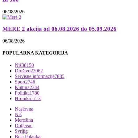
06/08/2026
MERE 2 akcija od 06.08.2026 do 05.09.2026
06/08/2026
POPULARNA KATEGORIJA
Niš
38150
Društvo
23062
Servisne informacije
7885
Sport
2746
Kultura
2344
Politika
1780
Hronika
1713
Naslovna
Niš
Merošina
Doljevac
Svrljig
Bela Palanka