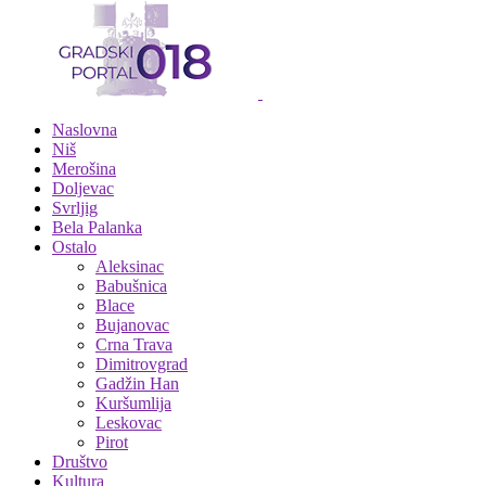
Naslovna
Niš
Merošina
Doljevac
Svrljig
Bela Palanka
Ostalo
Aleksinac
Babušnica
Blace
Bujanovac
Crna Trava
Dimitrovgrad
Gadžin Han
Kuršumlija
Leskovac
Pirot
Društvo
Kultura