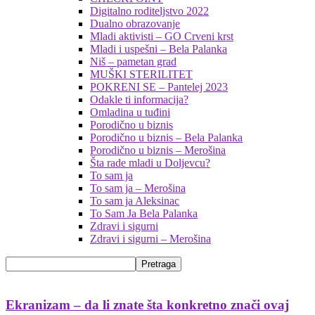
Digitalno roditeljstvo 2022
Dualno obrazovanje
Mladi aktivisti – GO Crveni krst
Mladi i uspešni – Bela Palanka
Niš – pametan grad
MUŠKI STERILITET
POKRENI SE – Pantelej 2023
Odakle ti informacija?
Omladina u tuđini
Porodično u biznis
Porodično u biznis – Bela Palanka
Porodično u biznis – Merošina
Šta rade mladi u Doljevcu?
To sam ja
To sam ja – Merošina
To sam ja Aleksinac
To Sam Ja Bela Palanka
Zdravi i sigurni
Zdravi i sigurni – Merošina
Ekranizam – da li znate šta konkretno znači ovaj