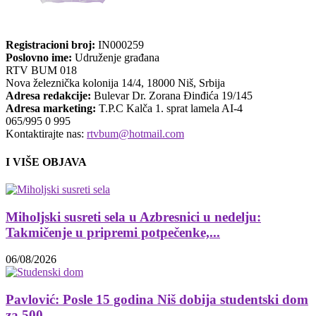
Registracioni broj:
IN000259
Poslovno ime:
Udruženje građana
RTV BUM 018
Nova železnička kolonija 14/4, 18000 Niš, Srbija
Adresa redakcije:
Bulevar Dr. Zorana Đinđića 19/145
Adresa marketing:
T.P.C Kalča 1. sprat lamela AI-4
065/995 0 995
Kontaktirajte nas:
rtvbum@hotmail.com
I VIŠE OBJAVA
Miholjski susreti sela u Azbresnici u nedelju:
Takmičenje u pripremi potpečenke,...
06/08/2026
Pavlović: Posle 15 godina Niš dobija studentski dom
za 500