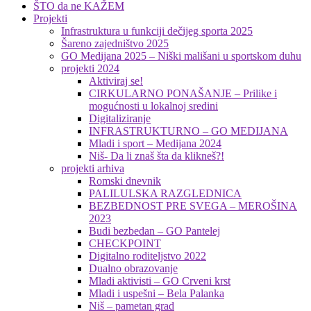
ŠTO da ne KAŽEM
Projekti
Infrastruktura u funkciji dečijeg sporta 2025
Šareno zajedništvo 2025
GO Medijana 2025 – Niški mališani u sportskom duhu
projekti 2024
Aktiviraj se!
CIRKULARNO PONAŠANJE – Prilike i
mogućnosti u lokalnoj sredini
Digitaliziranje
INFRASTRUKTURNO – GO MEDIJANA
Mladi i sport – Medijana 2024
Niš- Da li znaš šta da klikneš?!
projekti arhiva
Romski dnevnik
PALILULSKA RAZGLEDNICA
BEZBEDNOST PRE SVEGA – MEROŠINA
2023
Budi bezbedan – GO Pantelej
CHECKPOINT
Digitalno roditeljstvo 2022
Dualno obrazovanje
Mladi aktivisti – GO Crveni krst
Mladi i uspešni – Bela Palanka
Niš – pametan grad