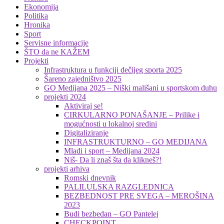
Ekonomija
Politika
Hronika
Sport
Servisne informacije
ŠTO da ne KAŽEM
Projekti
Infrastruktura u funkciji dečijeg sporta 2025
Šareno zajedništvo 2025
GO Medijana 2025 – Niški mališani u sportskom duhu
projekti 2024
Aktiviraj se!
CIRKULARNO PONAŠANJE – Prilike i
mogućnosti u lokalnoj sredini
Digitaliziranje
INFRASTRUKTURNO – GO MEDIJANA
Mladi i sport – Medijana 2024
Niš- Da li znaš šta da klikneš?!
projekti arhiva
Romski dnevnik
PALILULSKA RAZGLEDNICA
BEZBEDNOST PRE SVEGA – MEROŠINA
2023
Budi bezbedan – GO Pantelej
CHECKPOINT