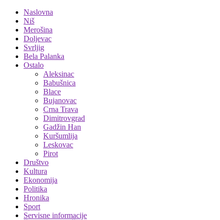
Naslovna
Niš
Merošina
Doljevac
Svrljig
Bela Palanka
Ostalo
Aleksinac
Babušnica
Blace
Bujanovac
Crna Trava
Dimitrovgrad
Gadžin Han
Kuršumlija
Leskovac
Pirot
Društvo
Kultura
Ekonomija
Politika
Hronika
Sport
Servisne informacije