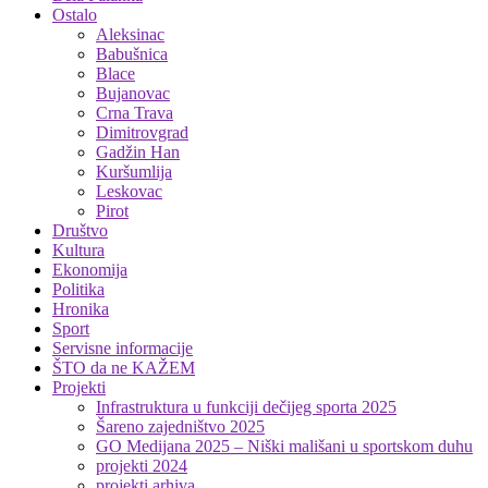
Ostalo
Aleksinac
Babušnica
Blace
Bujanovac
Crna Trava
Dimitrovgrad
Gadžin Han
Kuršumlija
Leskovac
Pirot
Društvo
Kultura
Ekonomija
Politika
Hronika
Sport
Servisne informacije
ŠTO da ne KAŽEM
Projekti
Infrastruktura u funkciji dečijeg sporta 2025
Šareno zajedništvo 2025
GO Medijana 2025 – Niški mališani u sportskom duhu
projekti 2024
projekti arhiva