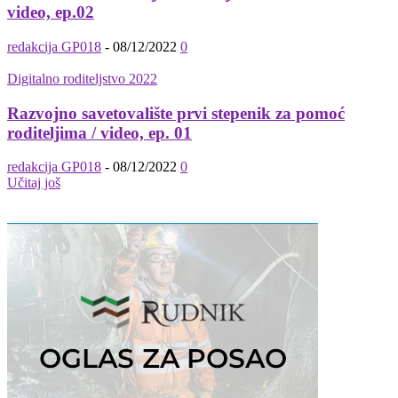
video, ep.02
redakcija GP018
-
08/12/2022
0
Digitalno roditeljstvo 2022
Razvojno savetovalište prvi stepenik za pomoć
roditeljima / video, ep. 01
redakcija GP018
-
08/12/2022
0
Učitaj još