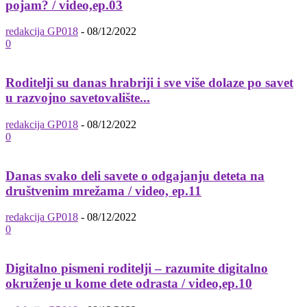
pojam? / video,ep.03
redakcija GP018
-
08/12/2022
0
Roditelji su danas hrabriji i sve više dolaze po savet
u razvojno savetovalište...
redakcija GP018
-
08/12/2022
0
Danas svako deli savete o odgajanju deteta na
društvenim mrežama / video, ep.11
redakcija GP018
-
08/12/2022
0
Digitalno pismeni roditelji – razumite digitalno
okruženje u kome dete odrasta / video,ep.10