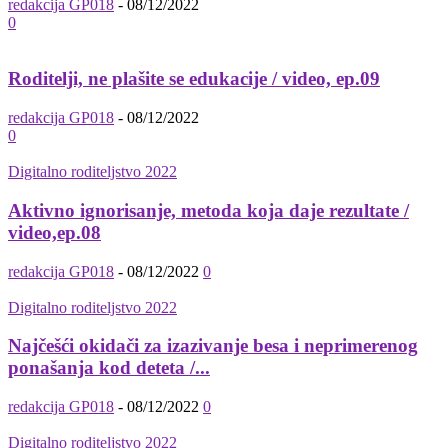
redakcija GP018
-
08/12/2022
0
Roditelji, ne plašite se edukacije / video, ep.09
redakcija GP018
-
08/12/2022
0
Digitalno roditeljstvo 2022
Aktivno ignorisanje, metoda koja daje rezultate /
video,ep.08
redakcija GP018
-
08/12/2022
0
Digitalno roditeljstvo 2022
Najčešći okidači za izazivanje besa i neprimerenog
ponašanja kod deteta /...
redakcija GP018
-
08/12/2022
0
Digitalno roditeljstvo 2022