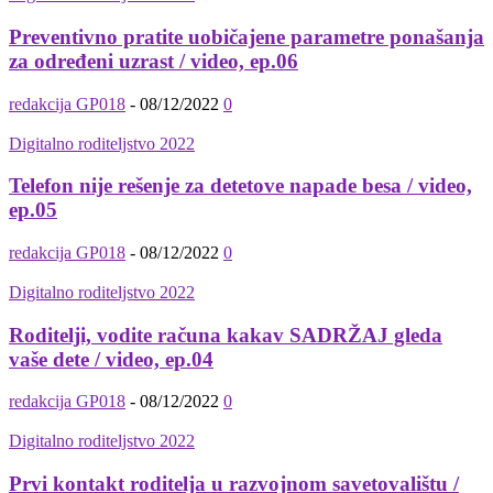
Preventivno pratite uobičajene parametre ponašanja
za određeni uzrast / video, ep.06
redakcija GP018
-
08/12/2022
0
Digitalno roditeljstvo 2022
Telefon nije rešenje za detetove napade besa / video,
ep.05
redakcija GP018
-
08/12/2022
0
Digitalno roditeljstvo 2022
Roditelji, vodite računa kakav SADRŽAJ gleda
vaše dete / video, ep.04
redakcija GP018
-
08/12/2022
0
Digitalno roditeljstvo 2022
Prvi kontakt roditelja u razvojnom savetovalištu /