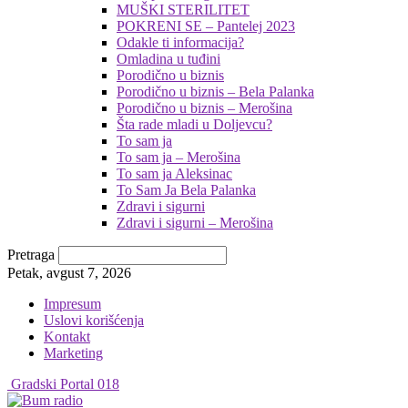
MUŠKI STERILITET
POKRENI SE – Pantelej 2023
Odakle ti informacija?
Omladina u tuđini
Porodično u biznis
Porodično u biznis – Bela Palanka
Porodično u biznis – Merošina
Šta rade mladi u Doljevcu?
To sam ja
To sam ja – Merošina
To sam ja Aleksinac
To Sam Ja Bela Palanka
Zdravi i sigurni
Zdravi i sigurni – Merošina
Pretraga
Petak, avgust 7, 2026
Impresum
Uslovi korišćenja
Kontakt
Marketing
Gradski Portal 018