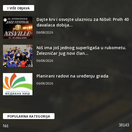
I VIŠE OBJAVA
Dajte krv i osvojte ulaznicu za Nišvil: Prvih 40
davalaca dobija...
06/08/2026
Niš ima još jednog superligaša u rukometu.
Železničar Jug novi član...
06/08/2026
Planirani radovi na uređenju grada
06/08/2026
POPULARNA KATEGORIJA
38143
Niš