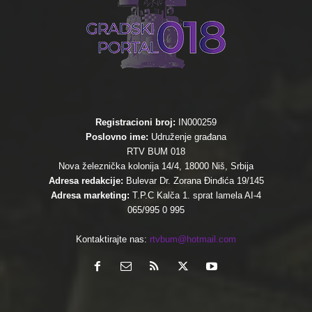
Registracioni broj:
IN000259
Poslovno ime:
Udruženje građana
RTV BUM 018
Nova železnička kolonija 14/4, 18000 Niš, Srbija
Adresa redakcije:
Bulevar Dr. Zorana Đinđića 19/145
Adresa marketing:
T.P.C Kalča 1. sprat lamela AI-4
065/995 0 995
Kontaktirajte nas:
rtvbum@hotmail.com