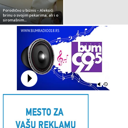
Porodično u biznis – Aleksići
brinu o svojim pekarima, ali i o
siromašnim...
WWW.BUMRADIO018.RS