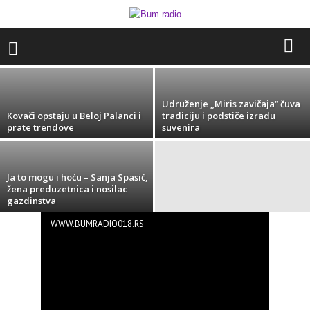
Železničar iz Vrandola od vrtke napravio
mali biznis
redakcija GP018
-
07/12/2021
Udruženje „Miris zavičaja“ čuva
Kovači opstaju u Beloj Palanci i
tradiciju i podstiče izradu
prate trendove
suvenira
Ja to mogu i hoću – Sanja Spasić,
žena preduzetnica i nosilac
gazdinstva
WWW.BUMRADIO018.RS