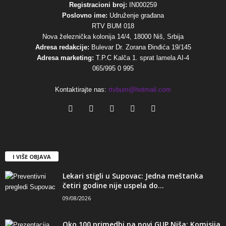
Registracioni broj:
IN000259
Poslovno ime:
Udruženje građana
RTV BUM 018
Nova železnička kolonija 14/4, 18000 Niš, Srbija
Adresa redakcije:
Bulevar Dr. Zorana Đinđića 19/145
Adresa marketing:
T.P.C Kalča 1. sprat lamela AI-4
065/995 0 995
Kontaktirajte nas:
rtvbum@hotmail.com
I VIŠE OBJAVA
Lekari stigli u Supovac: Jedna meštanka
četiri godine nije uspela do...
09/08/2026
Oko 100 primedbi na novi GUP Niša: Komisija