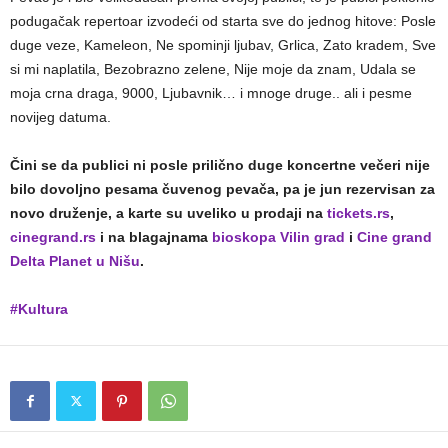
podugačak repertoar izvodeći od starta sve do jednog hitove: Posle
duge veze, Kameleon, Ne spominji ljubav, Grlica, Zato kradem, Sve
si mi naplatila, Bezobrazno zelene, Nije moje da znam, Udala se
moja crna draga, 9000, Ljubavnik… i mnoge druge.. ali i pesme
novijeg datuma.
Čini se da publici ni posle prilično duge koncertne večeri nije
bilo dovoljno pesama čuvenog pevača, pa je jun rezervisan za
novo druženje, a karte su uveliko u prodaji na
tickets.rs
,
cinegrand.rs
i na blagajnama
bioskopa Vilin grad
i
Cine grand
Delta Planet u Nišu
.
#Kultura