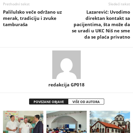
Prethodni tekst
Sledeći tekst
Palilulsko veče održano uz
Lazarević: Uvodimo
merak, tradiciju i zvuke
direktan kontakt sa
tamburaša
pacijentima, šta može da
se uradi u UKC Niš ne sme
da se plaća privatno
redakcija GP018
POVEZANE OBJAVE
VIŠE OD AUTORA