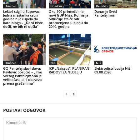
Društvo
Društvo
Društvo
Lekari stigli u Supovac:
Oko 100 primedbi na
Danas je Sveti
Jedna meštanka četiri
novi GUP Niša: Komisija
Pantelejmon
godine nije uspela do
odlučuje šta će biti
kardiologa – „Da vi niste
promenjeno u planu do
došli, ne bih ni otišla“
2040. godine
Društvo
Niš
Niš
GO Pantelej slavi slavu:
JKP „Naissus“: PLANIRANI
Elektrodistribucija Niš
Pavlović poručio – „Ime
RADOVI ZA NEDELjU
09.08.2026
Svetog Pantelejmona je
velika čast, ali i obaveza
prema građanima“
POSTAVI ODGOVOR