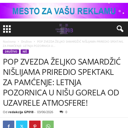
Naslovna
Društvo
POP ZVEZDA ŽELJKO SAMARDŽIĆ NIŠLIJAMA PRIREDIO SPEKTAKL
ZA PAMĆENJE: LETNJA POZORNICA U...
DRUŠTVO
NIŠ
POP ZVEZDA ŽELJKO SAMARDŽIĆ
NIŠLIJAMA PRIREDIO SPEKTAKL
ZA PAMĆENJE: LETNJA
POZORNICA U NIŠU GORELA OD
UZAVRELE ATMOSFERE!
Od
redakcija GP018
-
03/06/2026
0