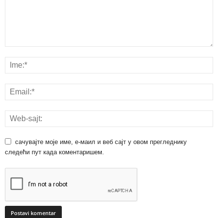
сачувајте моје име, е-маил и веб сајт у овом прегледнику
следећи пут када коментаришем.