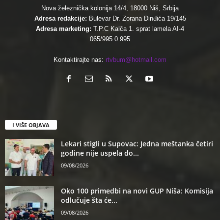
Nova železnička kolonija 14/4, 18000 Niš, Srbija
Adresa redakcije:
Bulevar Dr. Zorana Đinđića 19/145
Adresa marketing:
T.P.C Kalča 1. sprat lamela AI-4
065/995 0 995
Kontaktirajte nas:
rtvbum@hotmail.com
I VIŠE OBJAVA
Lekari stigli u Supovac: Jedna meštanka četiri
godine nije uspela do...
09/08/2026
Oko 100 primedbi na novi GUP Niša: Komisija
odlučuje šta će...
09/08/2026