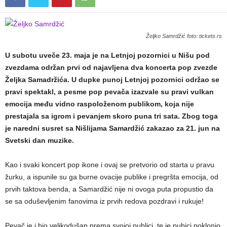
Željko Samrdžić foto: tickets.rs
U subotu uveče 23. maja je na Letnjoj pozornici u Nišu pod
zvezdama održan prvi od najavljena dva koncerta pop zvezde
Željka Samadržića. U dupke punoj Letnjoj pozornici održao se
pravi spektakl, a pesme pop pevača izazvale su pravi vulkan
emocija među vidno raspoloženom publikom, koja nije
prestajala sa igrom i pevanjem skoro puna tri sata. Zbog toga
je naredni susret sa Nišlijama Samardžić zakazao za 21. jun na
Svetski dan muzike.
Kao i svaki koncert pop ikone i ovaj se pretvorio od starta u pravu
žurku, a ispunile su ga burne ovacije publike i pregršta emocija, od
prvih taktova benda, a Samardžić nije ni ovoga puta propustio da
se sa oduševljenim fanovima iz prvih redova pozdravi i rukuje!
Pevač je i bio velikodušan prema svojoj publici, te je pubici poklonio