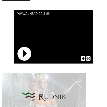
WWW.BUMRADIO018.RS