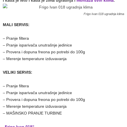
I kada je leto i kada je zima ugradnja i
montaža svih klima
.
Frigo Ivan 018 ugradnja klima
MALI SERVIS:
– Pranje filtera
– Pranje isparivača unutrašnje jedinice
– Provera i dopuna freona po potrebi do 100g
– Merenje temperature izduvavanja
VELIKI SERVIS:
– Pranje filtera
– Pranje isparivača unutrašnje jedinice
– Provera i dopuna freona po potrebi do 100g
– Merenje temperature izduvavanja
– MAŠINSKO PRANJE TURBINE
„Frigo Ivan 018“