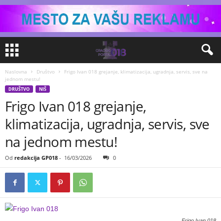
Naslovna
Društvo
Frigo Ivan 018 grejanje, klimatizacija, ugradnja, servis, sve na
jednom mestu!
DRUŠTVO
NIŠ
Frigo Ivan 018 grejanje,
klimatizacija, ugradnja, servis, sve
na jednom mestu!
Od
redakcija GP018
-
16/03/2026
0
Frigo Ivan 018