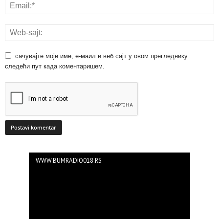
сачувајте моје име, е-маил и веб сајт у овом прегледнику
следећи пут када коментаришем.
WWW.BUMRADIO018.RS