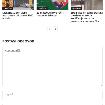
Društvo
Društvo
Društvo
Diskont Super Mere –
Za Mateove prve reči i
Zbog visokih temperatura
asortiman od preko 1000
nastavak lečenja
uvedene mere za
artikla
korišćenje vode na
javnim česmama u Nišu
POSTAVI ODGOVOR