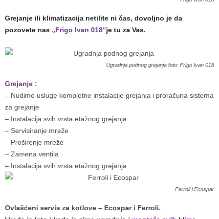
Grejanje ili klimatizacija netilite ni čas, dovoljno je da
pozovete nas
„Frigo Ivan 018“
je tu za Vas.
Ugradnja podnog grejanja foto: Frigo Ivan 018
Grejanje :
– Nudimo usluge kompletne instalacije grejanja i proračuna sistema
za grejanje
– Instalacija svih vrsta etažnog grejanja
– Servisiranje mreže
– Proširenje mreže
– Zamena ventila
– Instalacija svih vrsta etažnog grejanja
Ferroli i Ecospar
Ovlašćeni servis za kotlove – Ecospar i Ferroli.