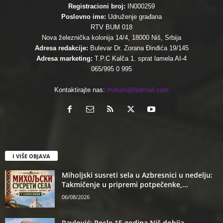
Registracioni broj:
IN000259
Poslovno ime:
Udruženje građana
RTV BUM 018
Nova železnička kolonija 14/4, 18000 Niš, Srbija
Adresa redakcije:
Bulevar Dr. Zorana Đinđića 19/145
Adresa marketing:
T.P.C Kalča 1. sprat lamela AI-4
065/995 0 995
Kontaktirajte nas:
rtvbum@hotmail.com
I VIŠE OBJAVA
Miholjski susreti sela u Azbresnici u nedelju:
Takmičenje u pripremi potpečenke,...
06/08/2026
Pavlović: Posle 15 godina Niš dobija