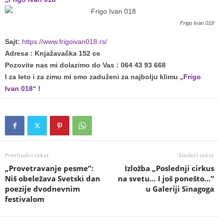
Frigo Ivan 018
Sajt:
https://www.frigoivan018.rs/
Adresa : Knjažavačka 152 ce
Pozovite nas mi dolazimo do Vas : 064 43 93 668
I za leto i za zimu mi smo zaduženi za najbolju klimu
„Frigo
Ivan 018“
!
Prethodni tekst
Sledeći tekst
„Provetravanje pesme”:
Izložba „Poslednji cirkus
Niš obeležava Svetski dan
na svetu… I još ponešto…”
poezije dvodnevnim
u Galeriji Sinagoga
festivalom