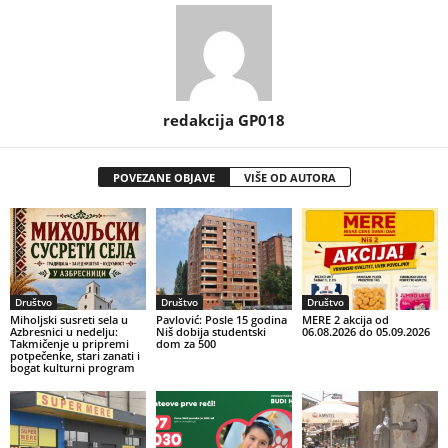
redakcija GP018
POVEZANE OBJAVE
VIŠE OD AUTORA
Društvo
Društvo
Društvo
Miholjski susreti sela u
Pavlović: Posle 15 godina
MERE 2 akcija od
Azbresnici u nedelju:
Niš dobija studentski
06.08.2026 do 05.09.2026
Takmičenje u pripremi
dom za 500
potpečenke, stari zanati i
bogat kulturni program