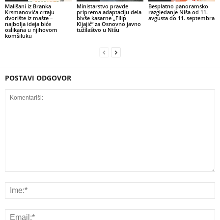
Mališani iz Branka
Ministarstvo pravde
Besplatno panoramsko
Krsmanovića crtaju
priprema adaptaciju dela
razgledanje Niša od 11.
dvorište iz mašte –
bivše kasarne „Filip
avgusta do 11. septembra
najbolja ideja biće
Kljajić” za Osnovno javno
oslikana u njihovom
tužilaštvo u Nišu
komšiluku
POSTAVI ODGOVOR