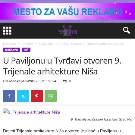
Naslovna
Društvo
U Paviljonu u Tvrđavi otvoren 9. Trijenale arhitekture Niša
DRUŠTVO
NIŠ
U Paviljonu u Tvrđavi otvoren 9.
Trijenale arhitekture Niša
Od
redakcija GP018
-
13/11/2024
0
9. Trijenale arhitekture Niša foto: Grad Niš
Deveti Trijenale arhitekture Niša otvoren je sinoć u Paviljonu u