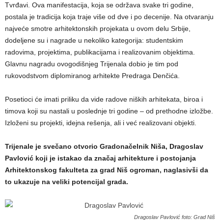
Tvrđavi. Ova manifestacija, koja se održava svake tri godine,
postala je tradicija koja traje više od dve i po decenije. Na otvaranju
najveće smotre arhitektonskih projekata u ovom delu Srbije,
dodeljene su i nagrade u nekoliko kategorija: studentskim
radovima, projektima, publikacijama i realizovanim objektima.
Glavnu nagradu ovogodišnjeg Trijenala dobio je tim pod
rukovodstvom diplomiranog arhitekte Predraga Denčića.
Posetioci će imati priliku da vide radove niških arhitekata, biroa i
timova koji su nastali u poslednje tri godine – od prethodne izložbe.
Izloženi su projekti, idejna rešenja, ali i već realizovani objekti.
Trijenale je svečano otvorio Gradonačelnik Niša, Dragoslav
Pavlović koji je istakao da značaj arhitekture i postojanja
Arhitektonskog fakulteta za grad Niš ogroman, naglasivši da
to ukazuje na veliki potencijal grada.
Dragoslav Pavlović foto: Grad Niš