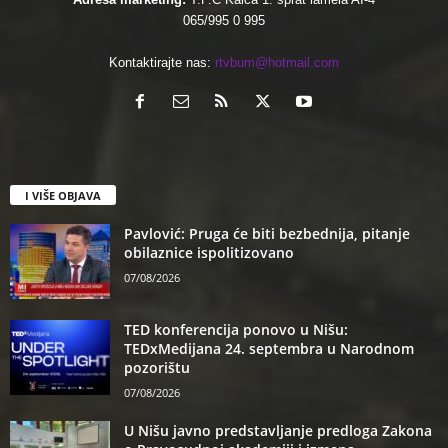
065/995 0 995
Kontaktirajte nas:
rtvbum@hotmail.com
I VIŠE OBJAVA
Pavlović: Pruga će biti bezbednija, pitanje
obilaznice ispolitizovano
07/08/2026
TED konferencija ponovo u Nišu:
TEDxMedijana 24. septembra u Narodnom
pozorištu
07/08/2026
U Nišu javno predstavljanje predloga Zakona