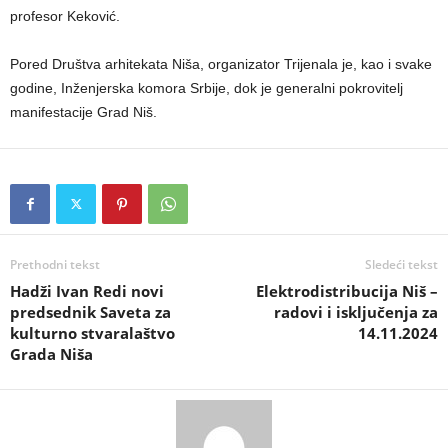
profesor Keković.
Pored Društva arhitekata Niša, organizator Trijenala je, kao i svake
godine, Inženjerska komora Srbije, dok je generalni pokrovitelj
manifestacije Grad Niš.
Prethodni tekst
Sledeći tekst
Hadži Ivan Redi novi
Elektrodistribucija Niš –
predsednik Saveta za
radovi i isključenja za
kulturno stvaralaštvo
14.11.2024
Grada Niša