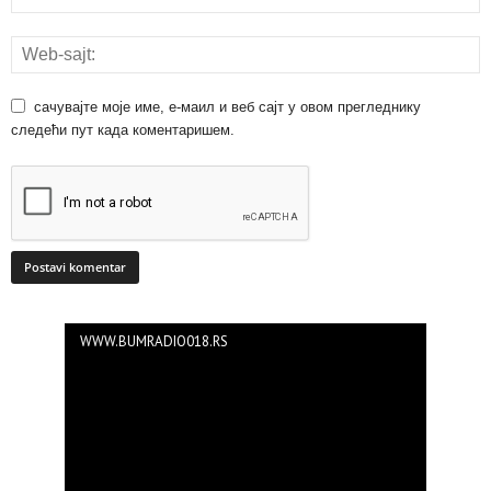
сачувајте моје име, е-маил и веб сајт у овом прегледнику
следећи пут када коментаришем.
WWW.BUMRADIO018.RS