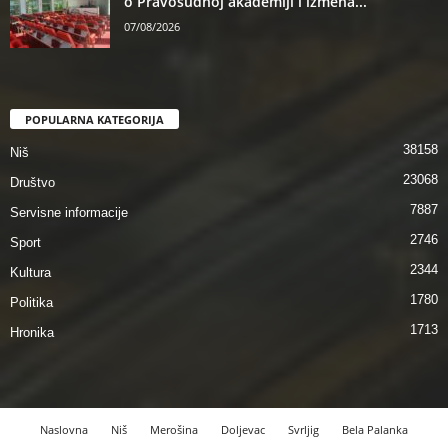
o Pravosudnoj akademiji i izmena...
07/08/2026
POPULARNA KATEGORIJA
38158
Niš
23068
Društvo
7887
Servisne informacije
2746
Sport
2344
Kultura
1780
Politika
1713
Hronika
Naslovna
Niš
Merošina
Doljevac
Svrljig
Bela Palanka