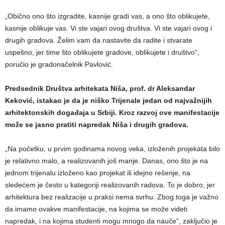
„Obično ono što izgradite, kasnije gradi vas, a ono što oblikujete,
kasnije oblikuje vas. Vi ste vajari ovog društva. Vi ste vajari ovog i
drugih gradova. Želim vam da nastavite da radite i stvarate
uspešno, jer time što oblikujete gradove, oblikujete i društvo“,
poručio je gradonačelnik Pavlović.
Predsednik Društva arhitekata Niša, prof. dr Aleksandar
Keković, istakao je da je niško Trijenale jedan od najvažnijih
arhitektonskih događaja u Srbiji. Kroz razvoj ove manifestacije
može se jasno pratiti napredak Niša i drugih gradova.
„Na početku, u prvim godinama novog veka, izloženih projekata bilo
je relativno malo, a realizovanih još manje. Danas, ono što je na
jednom trijenalu izloženo kao projekat ili idejno rešenje, na
sledećem je često u kategoriji realizovanih radova. To je dobro, jer
arhitektura bez realizacije u praksi nema svrhu. Zbog toga je važno
da imamo ovakve manifestacije, na kojima se može videti
napredak, i na kojima studenti mogu mnogo da nauče“, zaključio je