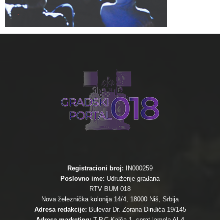
Registracioni broj:
IN000259
Poslovno ime:
Udruženje građana
RTV BUM 018
Nova železnička kolonija 14/4, 18000 Niš, Srbija
Adresa redakcije:
Bulevar Dr. Zorana Đinđića 19/145
Adresa marketing:
T.P.C Kalča 1. sprat lamela AI-4