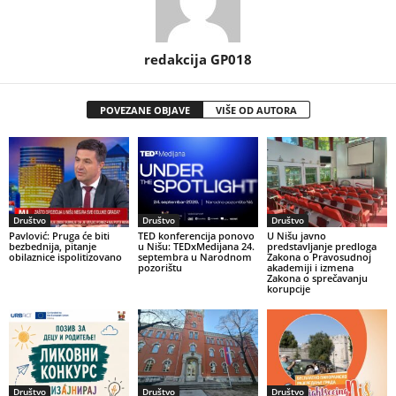
redakcija GP018
POVEZANE OBJAVE
VIŠE OD AUTORA
Društvo
Društvo
Društvo
Pavlović: Pruga će biti
TED konferencija ponovo
U Nišu javno
bezbednija, pitanje
u Nišu: TEDxMedijana 24.
predstavljanje predloga
obilaznice ispolitizovano
septembra u Narodnom
Zakona o Pravosudnoj
pozorištu
akademiji i izmena
Zakona o sprečavanju
korupcije
Društvo
Društvo
Društvo