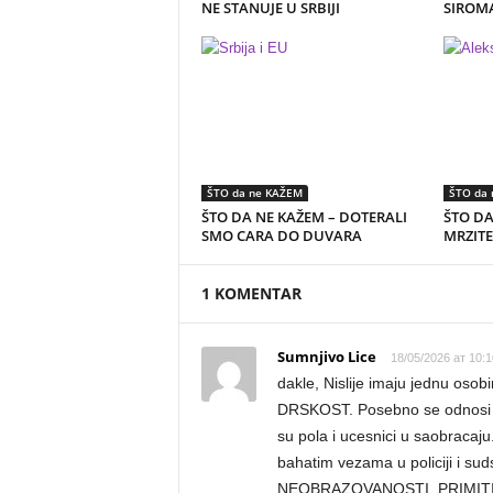
NE STANUJE U SRBIJI
SIROMA
ŠTO da ne KAŽEM
ŠTO da
ŠTO DA NE KAŽEM – DOTERALI
ŠTO DA
SMO CARA DO DUVARA
MRZITE
1 KOMENTAR
Sumnjivo Lice
18/05/2026 ат 10:1
dakle, Nislije imaju jednu osobi
DRSKOST. Posebno se odnosi na
su pola i ucesnici u saobracaj
bahatim vezama u policiji i s
NEOBRAZOVANOSTI, PRIMITI