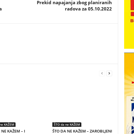
Prekid napajanja zbog planiranih
a
radova za 05.10.2022
 ne KAŽEM
ŠTO da ne KAŽEM
 NE KAŽEM – I
ŠTO DA NE KAŽEM – ZAROBLJENI