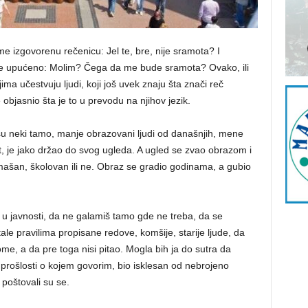
 izgovorenu rečenicu: Jel te, bre, nije sramota? I
nje upućeno: Molim? Čega da me bude sramota? Ovako, ili
ma učestvuju ljudi, koji još uvek znaju šta znači reč
e objasnio šta je to u prevodu na njihov jezik.
u neki tamo, manje obrazovani ljudi od današnjih, mene
svet, je jako držao do svog ugleda. A ugled se zvao obrazom i
iromašan, školovan ili ne. Obraz se gradio godinama, a gubio
 u javnosti, da ne galamiš tamo gde ne treba, da se
ale pravilima propisane redove, komšije, starije ljude, da
ome, a da pre toga nisi pitao. Mogla bih ja do sutra da
 prošlosti o kojem govorim, bio isklesan od nebrojeno
 poštovali su se.