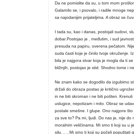
Da ne pomislite da su, u tom mom prošlom
Galamilo se, i psovalo, i radile mnoge nepr
sa najodanijim prijateljima. A obraz se čuv
I tada su, kao i danas, postojali sudovi, služ
dobar.Postojao je , međutim, i sud javnost
presuda na papiru, overena pečatom. Nije
suda časti koje je činilo tvoje okruženje. 
bila je najgora stvar koja je mogla da ti s
bližnjih, postojao je stid. Shodno tome i
Ne znam kako se dogodilo da izgubimo stid,
držali do obraza postao je kritično ugrožen
in ne biti skroman i ne biti pošten. Krenuli
uslugice, nepotizam i mito. Obraz se udav
postale smešne. I glupe. Ono najgore što s
za sve to? Pa mi, ljudi. Do nas je, nije do n
moralnim veličinama. Mi smo ti koji su u 
silu……Mi smo ti koji su počeli popuštati glu