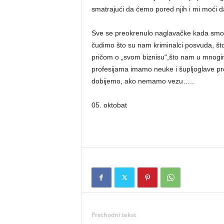
smatrajući da ćemo pored njih i mi moći d
Sve se preokrenulo naglavačke kada smo iz
čudimo što su nam kriminalci posvuda, što
pričom o „svom biznisu“,što nam u mnogim
profesijama imamo neuke i šupljoglave pr
dobijemo, ako nemamo vezu…..
05. oktobat
Prethodni tekst