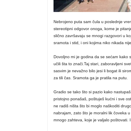
Nebrojeno puta sam čula u poslednje vreme
stereotipni odgovor onoga, kome je pita
slično završavaju se mnogi razgovori u koji
sramota i stid, i oni kojima niko nikada nij
Dovoljno mi je godina da se sećam kako s
učili šta to znači.Taj stari, zaboravljeni 
sasvim je nevažno bilo jesi li bogat ili s
za tili čas. Sramota ga je pratila na putu.
Gradio se tako što si pazio kako nastupaš
pristojno ponašaš, poštuješ kućni i sve ost
ne radiš ništa što bi moglo naškoditi drug
nabrajam, zato što je moralni lik čoveka u
mnogo zahteva, koje je valjalo poštovati. I