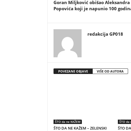
Goran Miljković obišao Aleksandra
Popovića koji je napunio 100 godin
redakcija GP018
POVEZANE OBJAVE
VIŠE OD AUTORA
ŠTO da ne KAŽEM
ŠTO da
ŠTO DA NE KAŽEM – ZELENSKI
ŠTO DA