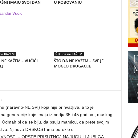
ŠNI IMAJU SVOJ DAN
U ROBOVANJU
 ne KAŽEM
ŠTO da ne KAŽEM
 NE KAŽEM – VUČIĆ I
ŠTO DA NE KAŽEM – SVE JE
LJI
MOGLO DRUGAČIJE
0
nu (naravno-NE SVI) koja nije prihvatljiva, a to je
 generacije koje imaju izmedju 35 i 45 godina , muskog
u. Odmah bi da se biju, da psuju mamicu, da prete svojim
udstvu. Njihova DRSKOST ima poreklo u
VNOSTI – OPSTE PRISUTNOJ NA JUGU i LJUBI GA