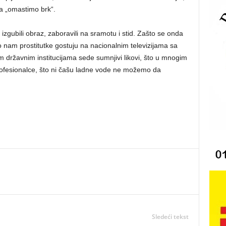
a „omastimo brk“.
gubili obraz, zaboravili na sramotu i stid. Zašto se onda
 nam prostitutke gostuju na nacionalnim televizijama sa
 državnim institucijama sede sumnjivi likovi, što u mnogim
ofesionalce, što ni čašu ladne vode ne možemo da
Sledeći tekst