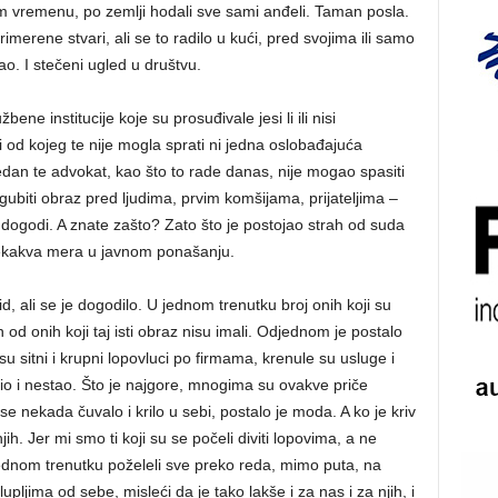
 vremenu, po zemlji hodali sve sami anđeli. Taman posla.
imerene stvari, ali se to radilo u kući, pred svojima ili samo
ao. I stečeni ugled u društvu.
bene institucije koje su prosuđivale jesi li ili nisi
i od kojeg te nije mogla sprati ni jedna oslobađajuća
dan te advokat, kao što to rade danas, nije mogao spasiti
Izgubiti obraz pred ljudima, prvim komšijama, prijateljima –
e dogodi. A znate zašto? Zato što je postojao strah od suda
 nekakva mera u javnom ponašanju.
 ali se je dogodilo. U jednom trenutku broj onih koji su
 od onih koji taj isti obraz nisu imali. Odjednom je postalo
 su sitni i krupni lopovluci po firmama, krenule su usluge i
io i nestao. Što je najgore, mnogima su ovakve priče
e nekada čuvalo i krilo u sebi, postalo je moda. A ko je kriv
jih. Jer mi smo ti koji su se počeli diviti lopovima, a ne
jednom trenutku poželeli sve preko reda, mimo puta, na
pljima od sebe, misleći da je tako lakše i za nas i za njih, i