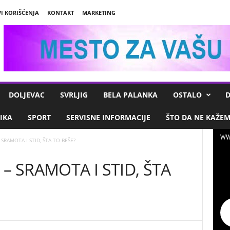
I KORIŠĆENJA
KONTAKT
MARKETING
DOLJEVAC
SVRLJIG
BELA PALANKA
OSTALO
D
IKA
SPORT
SERVISNE INFORMACIJE
ŠTO DA NE KAŽE
WW
SRAMOTA I STID, ŠTA TO BEŠE?
– SRAMOTA I STID, ŠTA