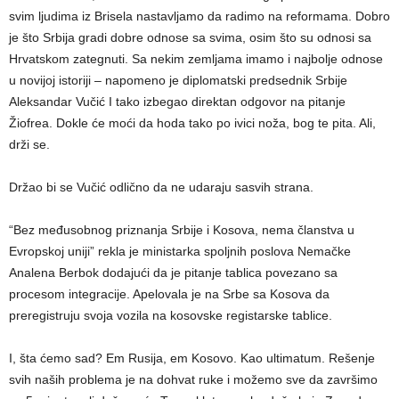
svim ljudima iz Brisela nastavljamo da radimo na reformama. Dobro
je što Srbija gradi dobre odnose sa svima, osim što su odnosi sa
Hrvatskom zategnuti. Sa nekim zemljama imamo i najbolje odnose
u novijoj istoriji – napomeno je diplomatski predsednik Srbije
Aleksandar Vučić I tako izbegao direktan odgovor na pitanje
Žiofrea. Dokle će moći da hoda tako po ivici noža, bog te pita. Ali,
drži se.
Držao bi se Vučić odlično da ne udaraju sasvih strana.
“Bez međusobnog priznanja Srbije i Kosova, nema članstva u
Evropskoj uniji” rekla je ministarka spoljnih poslova Nemačke
Analena Berbok dodajući da je pitanje tablica povezano sa
procesom integracije. Apelovala je na Srbe sa Kosova da
preregistruju svoja vozila na kosovske registarske tablice.
I, šta ćemo sad? Em Rusija, em Kosovo. Kao ultimatum. Rešenje
svih naših problema je na dohvat ruke i možemo sve da završimo