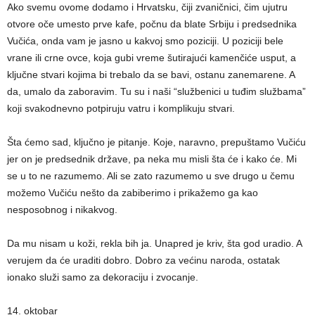
Ako svemu ovome dodamo i Hrvatsku, čiji zvaničnici, čim ujutru
otvore oče umesto prve kafe, počnu da blate Srbiju i predsednika
Vučića, onda vam je jasno u kakvoj smo poziciji. U poziciji bele
vrane ili crne ovce, koja gubi vreme šutirajući kamenčiće usput, a
ključne stvari kojima bi trebalo da se bavi, ostanu zanemarene. A
da, umalo da zaboravim. Tu su i naši “službenici u tuđim službama”
koji svakodnevno potpiruju vatru i komplikuju stvari.
Šta ćemo sad, ključno je pitanje. Koje, naravno, prepuštamo Vučiću
jer on je predsednik države, pa neka mu misli šta će i kako će. Mi
se u to ne razumemo. Ali se zato razumemo u sve drugo u čemu
možemo Vučiću nešto da zabiberimo i prikažemo ga kao
nesposobnog i nikakvog.
Da mu nisam u koži, rekla bih ja. Unapred je kriv, šta god uradio. A
verujem da će uraditi dobro. Dobro za većinu naroda, ostatak
ionako služi samo za dekoraciju i zvocanje.
14. oktobar