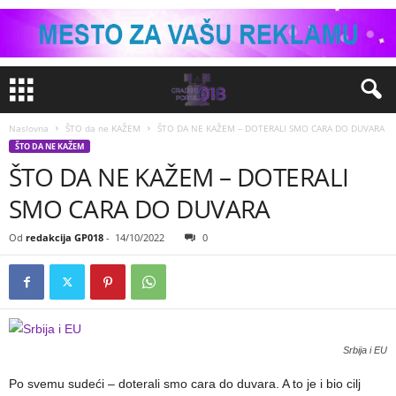
Naslovna
ŠTO da ne KAŽEM
ŠTO DA NE KAŽEM – DOTERALI SMO CARA DO DUVARA
ŠTO DA NE KAŽEM
ŠTO DA NE KAŽEM – DOTERALI
SMO CARA DO DUVARA
Od
redakcija GP018
-
14/10/2022
0
Srbija i EU
Po svemu sudeći – doterali smo cara do duvara. A to je i bio cilj