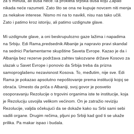
za 5 minuta, ali duša neće.Ta prokleta srpska duša koju Zapad
nikada neće razumeti. Zato što se ona ne kupuje novcem niti menja
za nekakve interese. Nismo mi na to navikli, nisu nas tako učili.
Zato i patimo kroz istoriju, ali patimo uzdignute glave.
Mi uzdignute glave, a oni beskrupulozno gaze lažima i napadima
na Srbiju. Edi Rama,predsednik Albanije ja napravio pravi skandal
na sednici Parlamentarne skupštine Saveta Evrope. Kazao je da i
Albanija bez rezerve podržava zahtev takozvane države Kosovo za
ulazak u Savet Evrope i ponovio da Srbija treba da prizna
samoproglašenu nezavisnost Kosova. To, međutim, nije sve. Edi
Rama je pokazao apsolutno nepoštovanje prema instituciji kojoj se
obraća. Umesto da priča o Albaniji, svoj govor je posvetio
osoporavanju Rezolucije o trgovini organima iste te institucije, koja
je Rezoluciju usvojila velikom većinom. On je zatražio reviziju
Rezolucije, valjda očekujući da se dokaže kako su Srbi sami sebi
vadili organe. Drugim rečima, pljuni po Srbiji kad god ti se ukaže
prilika. Pa makar ispao i budala.