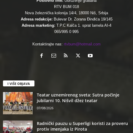
Poslovno ime:
Udruženje građana
RTV BUM 018
Nova železnička kolonija 14/4, 18000 Niš, Srbija
Adresa redakcije:
Bulevar Dr. Zorana Đinđića 19/145
Adresa marketing:
T.P.C Kalča 1. sprat lamela AI-4
065/995 0 995
Kontaktirajte nas:
rtvbum@hotmail.com
I VIŠE OBJAVA
Teatar uznemirenog sveta: Sutra počinje
jubilarni 10. Nišvil džez teatar
07/08/2026
Radnički pauzu u Superligi koristi za proveru
protiv imenjaka iz Pirota