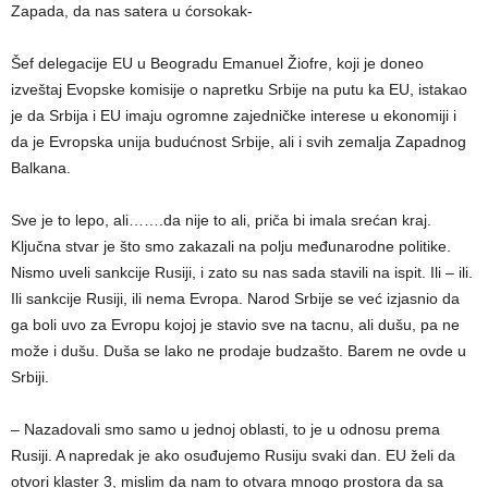
Zapada, da nas satera u ćorsokak-
Šef delegacije EU u Beogradu Emanuel Žiofre, koji je doneo
izveštaj Evopske komisije o napretku Srbije na putu ka EU, istakao
je da Srbija i EU imaju ogromne zajedničke interese u ekonomiji i
da je Evropska unija budućnost Srbije, ali i svih zemalja Zapadnog
Balkana.
Sve je to lepo, ali…….da nije to ali, priča bi imala srećan kraj.
Ključna stvar je što smo zakazali na polju međunarodne politike.
Nismo uveli sankcije Rusiji, i zato su nas sada stavili na ispit. Ili – ili.
Ili sankcije Rusiji, ili nema Evropa. Narod Srbije se već izjasnio da
ga boli uvo za Evropu kojoj je stavio sve na tacnu, ali dušu, pa ne
može i dušu. Duša se lako ne prodaje budzašto. Barem ne ovde u
Srbiji.
– Nazadovali smo samo u jednoj oblasti, to je u odnosu prema
Rusiji. A napredak je ako osuđujemo Rusiju svaki dan. EU želi da
otvori klaster 3, mislim da nam to otvara mnogo prostora da sa