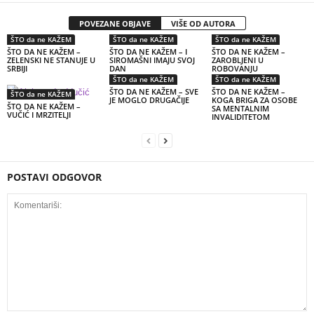
POVEZANE OBJAVE
VIŠE OD AUTORA
ŠTO da ne KAŽEM
ŠTO da ne KAŽEM
ŠTO da ne KAŽEM
ŠTO DA NE KAŽEM –
ŠTO DA NE KAŽEM – I
ŠTO DA NE KAŽEM –
ZELENSKI NE STANUJE U
SIROMAŠNI IMAJU SVOJ
ZAROBLJENI U
SRBIJI
DAN
ROBOVANJU
ŠTO da ne KAŽEM
ŠTO da ne KAŽEM
ŠTO DA NE KAŽEM – SVE
ŠTO DA NE KAŽEM –
ŠTO da ne KAŽEM
JE MOGLO DRUGAČIJE
KOGA BRIGA ZA OSOBE
ŠTO DA NE KAŽEM –
SA MENTALNIM
VUČIĆ I MRZITELJI
INVALIDITETOM
POSTAVI ODGOVOR