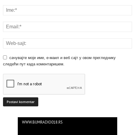
сачувајте моје име, е-маил и веб сајт у овом прегледнику
следећи пут када коментаришем.
WWW.BUMRADIO018.RS