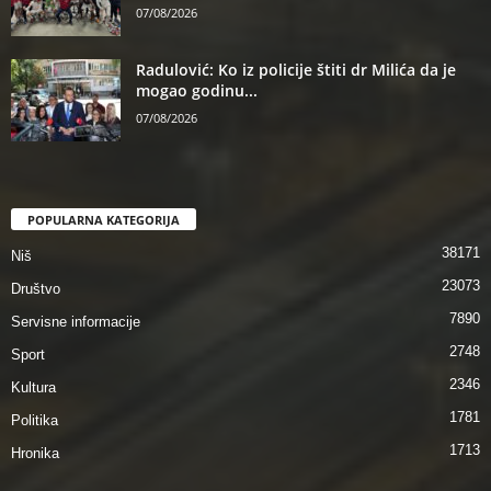
07/08/2026
Radulović: Ko iz policije štiti dr Milića da je
mogao godinu...
07/08/2026
POPULARNA KATEGORIJA
38171
Niš
23073
Društvo
7890
Servisne informacije
2748
Sport
2346
Kultura
1781
Politika
1713
Hronika