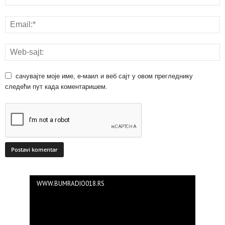
сачувајте моје име, е-маил и веб сајт у овом прегледнику
следећи пут када коментаришем.
WWW.BUMRADIO018.RS