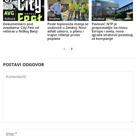
Kultura
Društvo
Društvo
Dokumentarci pod
Posle toplovoda menja se
Pavlović: NTP je
zvezdama: City Fest od
vodovod u Zetskoj: Novi
prepoznatljiv na nivou
večeras u Niškoj Banji
asfalt uskoro, u planu i
Evrope i sveta, nova
trajno rešenje protiv
zgrada strahovit podsticaj
poplava
za kompanije
POSTAVI ODGOVOR