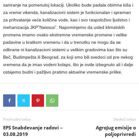
saniranje na pomenutoj lokaciji. Ukoliko bude padala obimna kiša i
za vreme vikenda, kanalizacioni sistem je funkcionalan i spreman
za prihvatanje veće količine vode, kao i svo raspoloživo ljudstvo i
mehanizacija JKP”Naissus”. Napominjemo da usled klimatskih
promena imamo ovako ekstremne vremenske promene i velike
padavine u kratkom vremenu i da u trenutku ne mogu da se
odbrane ni kanalizacioni sistemi u velikim gradovima kao što su
Beč, Budimpešta ili Beograd, za koji smo bili svedoci od pre nekog
vremena da je imao vodeni kolaps, što je ovde izbegnuto ali i dalje
ostajemo budni i pažljivo pratimo aktuelne vremenske prilike.
Prethodni tekst
Sledeći tekst
EPS Snabdevanje radovi –
AgroJug emisije o
03.08.2019
poljoprivredi