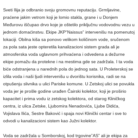
Sveti Ilija je odbranio svoju gromovnu reputaciju. Grmljavine,
praćene jakim vetrom koji je lomio stakla, grane i u Donjem
Međurovu iščupao drvo koje je oštetilo priključnu vodovodnu vezu u
jednom domaćinstvu. Ekipe JKP“Naissus“ intervenišu na pomenutoj
lokaciji. Obilna kiša sa ponovo velikom količinom vode, sručenom
za pola sata jeste opteretila kanalizacioni sistem grada ali je
atmosferska voda uglavnom prihvaćena i odvedena a dežurne
ekipe pomažu da protekne i na mestima gde se zadržala. I ta voda
biće odstranjena u narednih pola do jednog sata. U Proleterskoj se
izlila voda i naši ljudi intervenišu u dvorištu korisnika, radi se na
otpušenju slivnika u ulici Pariske komune. U Zetskoj ulici se povukla
voda jer je prošle godine urađen Čairski kolektor, koji je proširio
kapacitet i prima vodu iz zetskog kolektora, od starog Kliničkog
centra, iz ulica Zetske, Ljubomira Nenadovića, Ljube Didića,
Vojislava Ilića, Sestre Baković i spaja novi Klinički centar i sve to
odvodi u kanalizacioni sistem kao Južni kolektor.
Voda se zadržala u Somborskoj, kod trgovine”AS” ali je ekipa za