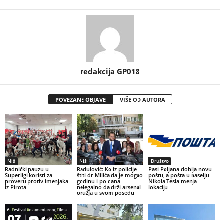
redakcija GP018
POVEZANE OBJAVE
VIŠE OD AUTORA
Niš
Niš
Društvo
Radnički pauzu u
Radulović: Ko iz policije
Pasi Poljana dobija novu
Superligi koristi za
štiti dr Milića da je mogao
poštu, a pošta u naselju
proveru protiv imenjaka
godinu i po dana
Nikola Tesla menja
iz Pirota
nelegalno da drži arsenal
lokaciju
oružja u svom posedu