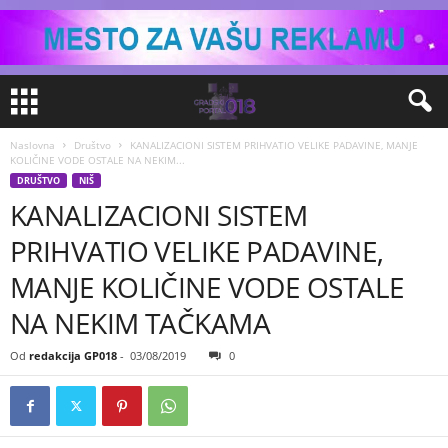
Naslovna
Društvo
KANALIZACIONI SISTEM PRIHVATIO VELIKE PADAVINE, MANJE
KOLIČINE VODE OSTALE NA NEKIM...
DRUŠTVO
NIŠ
KANALIZACIONI SISTEM
PRIHVATIO VELIKE PADAVINE,
MANJE KOLIČINE VODE OSTALE
NA NEKIM TAČKAMA
Od
redakcija GP018
-
03/08/2019
0