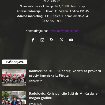
RTV BUM 018
Nova železnička kolonija 14/4, 18000 Niš, Srbija
Adresa redakcije:
Bulevar Dr. Zorana Đinđića 19/145
Adresa marketing:
T.P.C Kalča 1. sprat lamela AI-4
065/995 0 995
Kontaktirajte nas:
rtvbum@hotmail.com
I VIŠE OBJAVA
Radnički pauzu u Superligi koristi za proveru
protiv imenjaka iz Pirota
07/08/2026
Radulović: Ko iz policije štiti dr Milića da je
mogao godinu...
07/08/2026