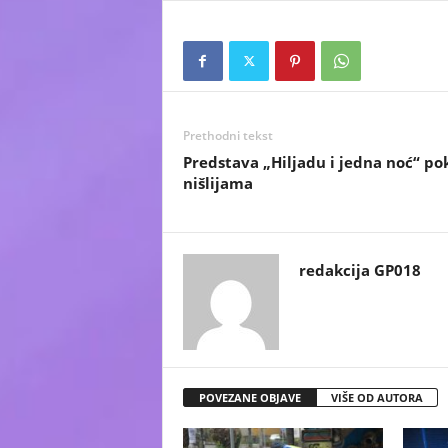
Prethodni tekst
Predstava „Hiljadu i jedna noć“ po
nišlijama
redakcija GP018
POVEZANE OBJAVE
VIŠE OD AUTORA