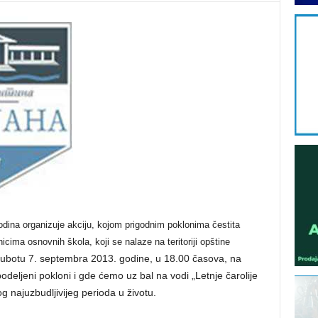
odina organizuje akciju, kojom prigodnim poklonima čestita
cima osnovnih škola, koji se nalaze na teritoriji opštine
botu 7. septembra 2013. godine, u 18.00 časova, na
deljeni pokloni i gde ćemo uz bal na vodi „Letnje čarolije
g najuzbudljivijeg perioda u životu.