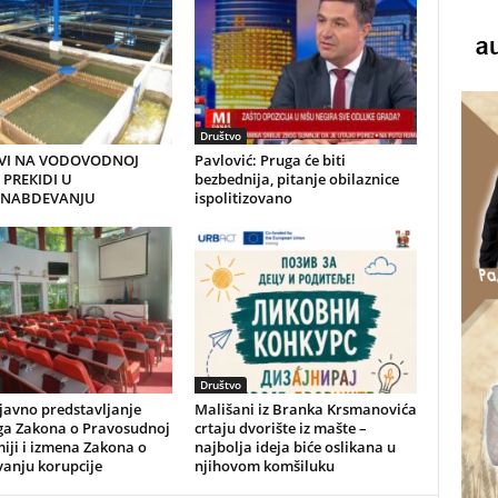
Društvo
VI NA VODOVODNOJ
Pavlović: Pruga će biti
 PREКIDI U
bezbednija, pitanje obilaznice
NABDEVANJU
ispolitizovano
Društvo
javno predstavljanje
Mališani iz Branka Krsmanovića
ga Zakona o Pravosudnoj
crtaju dvorište iz mašte –
iji i izmena Zakona o
najbolja ideja biće oslikana u
vanju korupcije
njihovom komšiluku