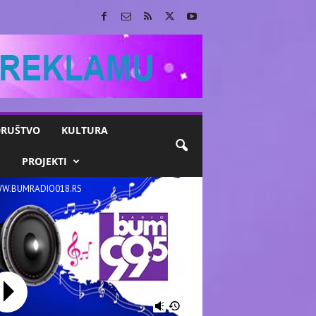
RUŠTVO
KULTURA
M
PROJEKTI
W.BUMRADIO018.RS