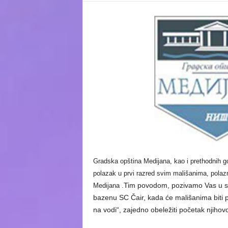
Gradska opština Medijana, kao i prethodnih g
polazak u prvi razred svim mališanima, polazni
Tim povodom, pozivamo Vas u su
Medijana .
bazenu SC Čair, kada će mališanima biti po
na vodi“, zajedno obeležiti početak njihovo