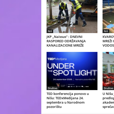
Niš
Niš
JKP „Naissus“ : DNEVNI
КVARO
RASPORED ODRŽAVANjA
MREŽI I
KANALIZACIONE MREŽE
VODOS
Društvo
Društvo
TED konferencija ponovo u
U Nišu 
Nišu: TEDxMedijana 24.
predlo
septembra u Narodnom
akadem
pozorištu
spreča