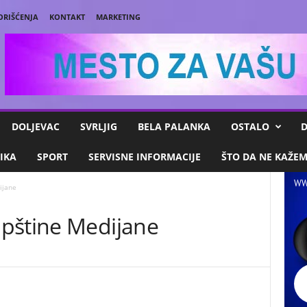
ORIŠĆENJA
KONTAKT
MARKETING
DOLJEVAC
SVRLJIG
BELA PALANKA
OSTALO
D
IKA
SPORT
SERVISNE INFORMACIJE
ŠTO DA NE KAŽE
WW
ijane
pštine Medijane