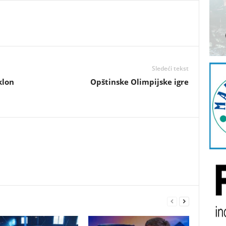
Sledeći tekst
klon
Opštinske Olimpijske igre