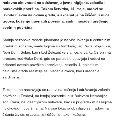
redovne aktivnosti na održavanju javne higijene, zelenila i
parkovskih površina. Tokom četvrtka, 14. maja, radovi se
izvode u svim delovima grada, a akcenat je na čišćenju ulica i
trgova, košenju travnatih površina, sadnji rasade i uređenju
cvetnih površina.
Sadnja sezonske rasade planirana je na više lokacija u centralnim
gradskim zonama, među kojima su Voždova, Trg Pavla Stojkovića,
Novi Dom, Solun, kao i kod Železničke stanice, u parku Ozren i na
prostoru kod Đuke Dinić, gde se paralelno obavljaju i radovi na
pripremi cvetnih površina i orezivanju zelenila. U pojedinim
delovima grada realizuje se i vađenje cveća, kao i uređenje
žardinjera.
Tokom dana nastavljaju se radovi na košenju i održavanju zelenih
površina u Tvrđavi, na letnjoj pozornici, duž Bulevara Nemanjića, u
zoni Čaira, na Vizantijskom bulevaru, kao i u prigradskim naseljima
i blokovskim površinama. Na više lokacija obavljaju se i radovi na
šišanju živice, grabuljanju i čišćenju nakon košenja.