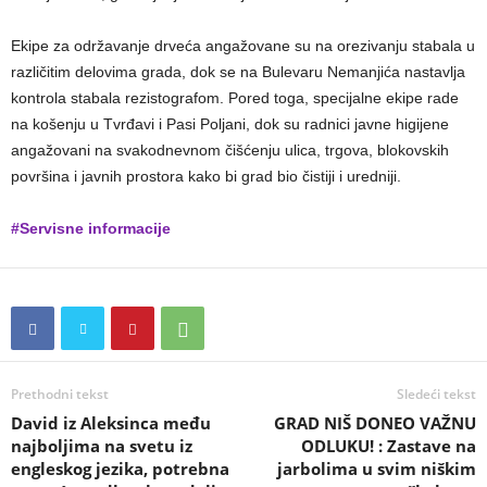
Ekipe za održavanje drveća angažovane su na orezivanju stabala u
različitim delovima grada, dok se na Bulevaru Nemanjića nastavlja
kontrola stabala rezistografom. Pored toga, specijalne ekipe rade
na košenju u Tvrđavi i Pasi Poljani, dok su radnici javne higijene
angažovani na svakodnevnom čišćenju ulica, trgova, blokovskih
površina i javnih prostora kako bi grad bio čistiji i uredniji.
#Servisne informacije
Prethodni tekst
Sledeći tekst
David iz Aleksinca među
GRAD NIŠ DONEO VAŽNU
najboljima na svetu iz
ODLUKU! : Zastave na
engleskog jezika, potrebna
jarbolima u svim niškim