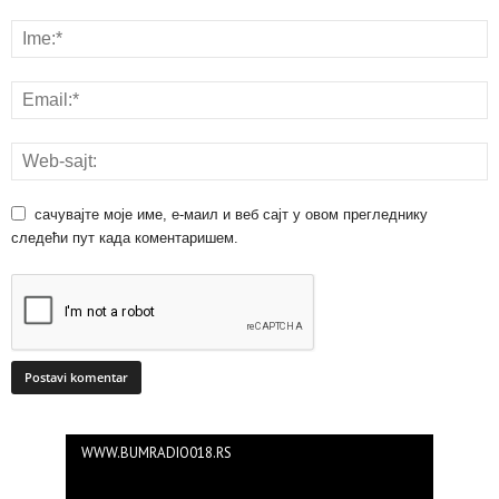
сачувајте моје име, е-маил и веб сајт у овом прегледнику
следећи пут када коментаришем.
WWW.BUMRADIO018.RS