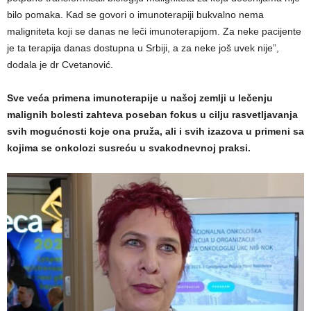
bilo pomaka. Kad se govori o imunoterapiji bukvalno nema
maligniteta koji se danas ne leči imunoterapijom. Za neke pacijente
je ta terapija danas dostupna u Srbiji, a za neke još uvek nije”,
dodala je dr Cvetanović.
Sve veća primena imunoterapije u našoj zemlji u lečenju
malignih bolesti zahteva poseban fokus u cilju rasvetljavanja
svih mogućnosti koje ona pruža, ali i svih izazova u primeni sa
kojima se onkolozi susreću u svakodnevnoj praksi.