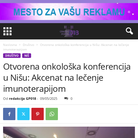
Naslovna
Društvo
Otvorena onkološka konferencija u Nišu: Akcenat na lečenje
imunoterapijom
DRUŠTVO
NIŠ
Otvorena onkološka konferencija
u Nišu: Akcenat na lečenje
imunoterapijom
Od
redakcija GP018
-
09/05/2025
0