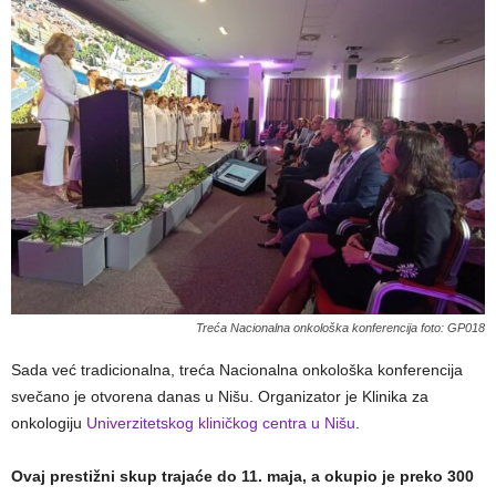
Treća Nacionalna onkološka konferencija foto: GP018
Sada već tradicionalna, treća Nacionalna onkološka konferencija
svečano je otvorena danas u Nišu. Organizator je Klinika za
onkologiju
Univerzitetskog kliničkog centra u Nišu
.
Ovaj prestižni skup trajaće do 11. maja, a okupio je preko 300