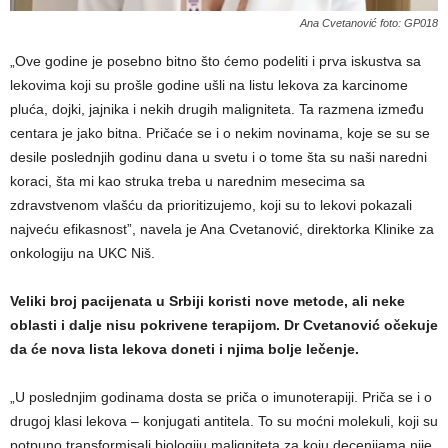
Ana Cvetanović foto: GP018
„Ove godine je posebno bitno što ćemo podeliti i prva iskustva sa
lekovima koji su prošle godine ušli na listu lekova za karcinome
pluća, dojki, jajnika i nekih drugih maligniteta. Ta razmena između
centara je jako bitna. Pričaće se i o nekim novinama, koje se su se
desile poslednjih godinu dana u svetu i o tome šta su naši naredni
koraci, šta mi kao struka treba u narednim mesecima sa
zdravstvenom vlašću da prioritizujemo, koji su to lekovi pokazali
najveću efikasnost”, navela je Ana Cvetanović, direktorka Klinike za
onkologiju na UKC Niš.
Veliki broj pacijenata u Srbiji koristi nove metode, ali neke
oblasti i dalje nisu pokrivene terapijom. Dr Cvetanović očekuje
da će nova lista lekova doneti i njima bolje lečenje.
„U poslednjim godinama dosta se priča o imunoterapiji. Priča se i o
drugoj klasi lekova – konjugati antitela. To su moćni molekuli, koji su
potpuno transformisali biologiju maligniteta za koju decenijama nije