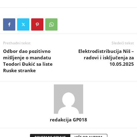
Prethodni tekst
Sledeći tekst
Odbor dao pozitivno
Elektrodistribucija Niš –
mišljenje o mandatu
radovi i isključenja za
Teodori Đukić sa liste
10.05.2025
Ruske stranke
redakcija GP018