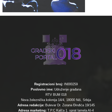
Registracioni broj:
IN000259
Poslovno ime:
Udruženje građana
RTV BUM 018
Nova železnička kolonija 14/4, 18000 Niš, Srbija
Adresa redakcije:
Bulevar Dr. Zorana Đinđića 19/145
Adresa marketing:
T.P.C Kalča 1. sprat lamela AI-4