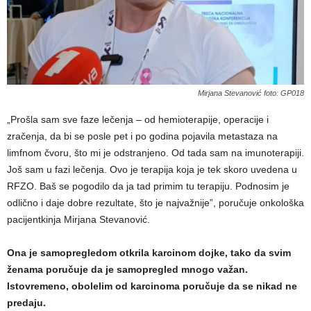
Mirjana Stevanović foto: GP018
„Prošla sam sve faze lečenja – od hemioterapije, operacije i
zračenja, da bi se posle pet i po godina pojavila metastaza na
limfnom čvoru, što mi je odstranjeno. Od tada sam na imunoterapiji.
Još sam u fazi lečenja. Ovo je terapija koja je tek skoro uvedena u
RFZO. Baš se pogodilo da ja tad primim tu terapiju. Podnosim je
odlično i daje dobre rezultate, što je najvažnije”, poručuje onkološka
pacijentkinja Mirjana Stevanović.
Ona je samopregledom otkrila karcinom dojke, tako da svim
ženama poručuje da je samopregled mnogo važan.
Istovremeno, obolelim od karcinoma poručuje da se nikad ne
predaju.