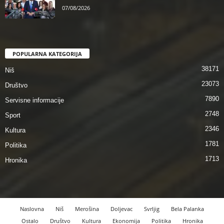
07/08/2026
POPULARNA KATEGORIJA
38171
Niš
23073
Društvo
7890
Servisne informacije
2748
Sport
2346
Kultura
1781
Politika
1713
Hronika
Naslovna
Niš
Merošina
Doljevac
Svrljig
Bela Palanka
Ostalo
Društvo
Kultura
Ekonomija
Politika
Hronika