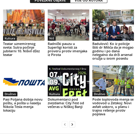
POVEZANE OBJAVE
VIŠE OD AUTORA
Kultura
Niš
Niš
Teatar uznemirenog
Radnički pauzu u
Radulović: Ko iz policije
sveta: Sutra počinje
Superligi koristi za
štiti dr Milića da je mogao
jubilarni 10. Nišvil džez
proveru protiv imenjaka
godinu i po dana
teatar
iz Pirota
nelegalno da drži arsenal
oružja u svom posedu
Društvo
Kultura
Društvo
Pasi Poljana dobija novu
Dokumentarci pod
Posle toplovoda menja se
poštu, a pošta u naselju
zvezdama: City Fest od
vodovod u Zetskoj: Novi
Nikola Tesla menja
večeras u Niškoj Banji
asfalt uskoro, u planu i
lokaciju
trajno rešenje protiv
poplava