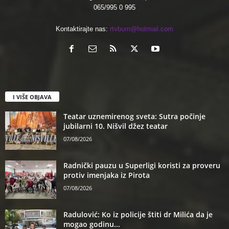
065/995 0 995
Kontaktirajte nas:
rtvbum@hotmail.com
I VIŠE OBJAVA
Teatar uznemirenog sveta: Sutra počinje
jubilarni 10. Nišvil džez teatar
07/08/2026
Radnički pauzu u Superligi koristi za proveru
protiv imenjaka iz Pirota
07/08/2026
Radulović: Ko iz policije štiti dr Milića da je
mogao godinu...