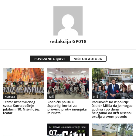
redakcija GP018
POVEZANE OBJAVE
VIŠE OD AUTORA
Kultura
Niš
Niš
Teatar uznemirenog
Radnički pauzu u
Radulović: Ko iz policije
sveta: Sutra počinje
Superligi koristi za
štiti dr Milića da je mogao
jubilarni 10. Nišvil džez
proveru protiv imenjaka
godinu i po dana
teatar
iz Pirota
nelegalno da drži arsenal
oružja u svom posedu