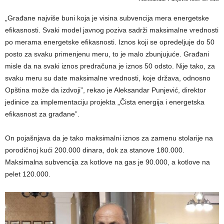
„Građane najviše buni koja je visina subvencija mera energetske
efikasnosti. Svaki model javnog poziva sadrži maksimalne vrednosti
po merama energetske efikasnosti. Iznos koji se opredeljuje do 50
posto za svaku primenjenu meru, to je malo zbunjujuće. Građani
misle da na svaki iznos predračuna je iznos 50 odsto. Nije tako, za
svaku meru su date maksimalne vrednosti, koje država, odnosno
Opština može da izdvoji”, rekao je Aleksandar Punjević, direktor
jedinice za implementaciju projekta „Čista energija i energetska
efikasnost za građane”.
On pojašnjava da je tako maksimalni iznos za zamenu stolarije na
porodičnoj kući 200.000 dinara, dok za stanove 180.000.
Maksimalna subvencija za kotlove na gas je 90.000, a kotlove na
pelet 120.000.