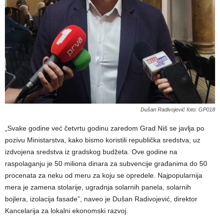
Dušan Radivojević foto: GP018
„Svake godine već četvrtu godinu zaredom Grad Niš se javlja po
pozivu Ministarstva, kako bismo koristili republička sredstva, uz
izdvojena sredstva iz gradskog budžeta. Ove godine na
raspolaganju je 50 miliona dinara za subvencije građanima do 50
procenata za neku od meru za koju se opredele. Najpopularnija
mera je zamena stolarije, ugradnja solarnih panela, solarnih
bojlera, izolacija fasade”, naveo je Dušan Radivojević, direktor
Kancelarija za lokalni ekonomski razvoj.