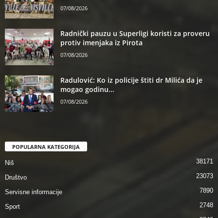
07/08/2026
Radnički pauzu u Superligi koristi za proveru
protiv imenjaka iz Pirota
07/08/2026
Radulović: Ko iz policije štiti dr Milića da je
mogao godinu...
07/08/2026
POPULARNA KATEGORIJA
38171
Niš
23073
Društvo
7890
Servisne informacije
2748
Sport