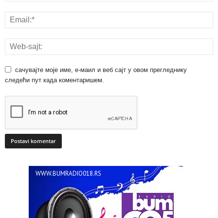
сачувајте моје име, е-маил и веб сајт у овом прегледнику
следећи пут када коментаришем.
WWW.BUMRADIO018.RS