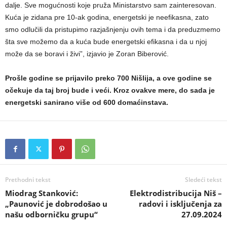
dalje. Sve mogućnosti koje pruža Ministarstvo sam zainteresovan.
Kuća je zidana pre 10-ak godina, energetski je neefikasna, zato
smo odlučili da pristupimo razjašnjenju ovih tema i da preduzmemo
šta sve možemo da a kuća bude energetski efikasna i da u njoj
može da se boravi i živi”, izjavio je Zoran Biberović.
Prošle godine se prijavilo preko 700 Nišlija, a ove godine se
očekuje da taj broj bude i veći. Kroz ovakve mere, do sada je
energetski sanirano više od 600 domaćinstava.
Prethodni tekst
Sledeći tekst
Miodrag Stanković:
Elektrodistribucija Niš –
„Paunović je dobrodošao u
radovi i isključenja za
našu odborničku grupu“
27.09.2024