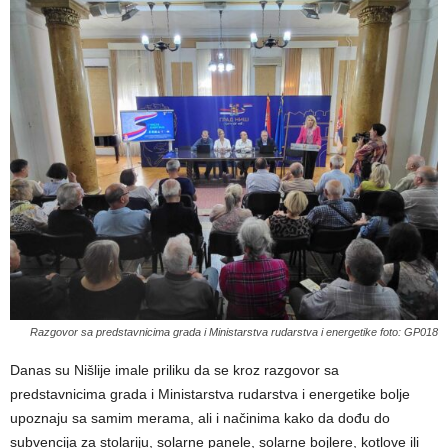
Razgovor sa predstavnicima grada i Ministarstva rudarstva i energetike foto: GP018
Danas su Nišlije imale priliku da se kroz razgovor sa
predstavnicima grada i Ministarstva rudarstva i energetike bolje
upoznaju sa samim merama, ali i načinima kako da dođu do
subvencija za stolariju, solarne panele, solarne bojlere, kotlove ili