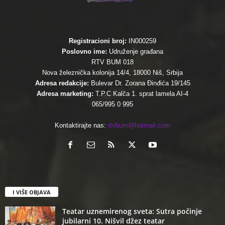
Registracioni broj:
IN000259
Poslovno ime:
Udruženje građana
RTV BUM 018
Nova železnička kolonija 14/4, 18000 Niš, Srbija
Adresa redakcije:
Bulevar Dr. Zorana Đinđića 19/145
Adresa marketing:
T.P.C Kalča 1. sprat lamela AI-4
065/995 0 995
Kontaktirajte nas:
rtvbum@hotmail.com
I VIŠE OBJAVA
Teatar uznemirenog sveta: Sutra počinje
jubilarni 10. Nišvil džez teatar