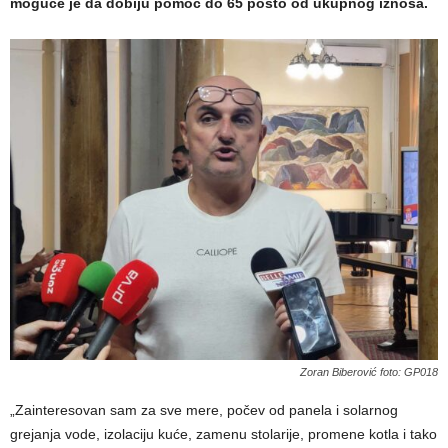
moguće je da dobiju pomoć do 65 posto od ukupnog iznosa.
Zoran Biberović foto: GP018
„Zainteresovan sam za sve mere, počev od panela i solarnog
grejanja vode, izolaciju kuće, zamenu stolarije, promene kotla i tako