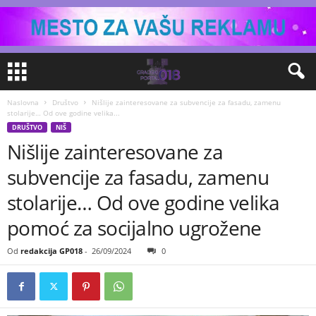
Naslovna
Društvo
Nišlije zainteresovane za subvencije za fasadu, zamenu
stolarije… Od ove godine velika...
DRUŠTVO
NIŠ
Nišlije zainteresovane za
subvencije za fasadu, zamenu
stolarije… Od ove godine velika
pomoć za socijalno ugrožene
Od
redakcija GP018
-
26/09/2024
0