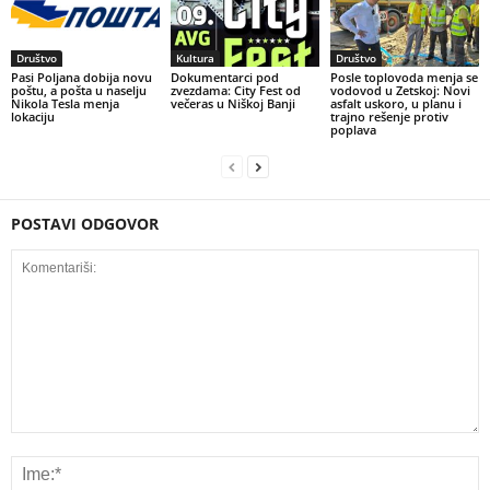
Društvo
Kultura
Društvo
Pasi Poljana dobija novu
Dokumentarci pod
Posle toplovoda menja se
poštu, a pošta u naselju
zvezdama: City Fest od
vodovod u Zetskoj: Novi
Nikola Tesla menja
večeras u Niškoj Banji
asfalt uskoro, u planu i
lokaciju
trajno rešenje protiv
poplava
POSTAVI ODGOVOR