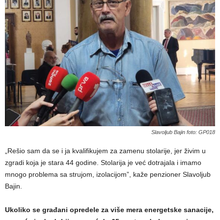
Slavoljub Bajin foto: GP018
„Rešio sam da se i ja kvalifikujem za zamenu stolarije, jer živim u
zgradi koja je stara 44 godine. Stolarija je već dotrajala i imamo
mnogo problema sa strujom, izolacijom”, kaže penzioner Slavoljub
Bajin.
Ukoliko se građani opredele za više mera energetske sanacije,