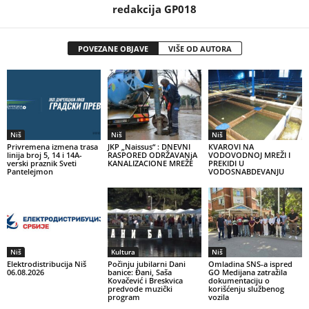
redakcija GP018
POVEZANE OBJAVE
VIŠE OD AUTORA
Niš
Niš
Niš
Privremena izmena trasa
JKP „Naissus“ : DNEVNI
КVAROVI NA
linija broj 5, 14 i 14A-
RASPORED ODRŽAVANjA
VODOVODNOJ MREŽI I
verski praznik Sveti
KANALIZACIONE MREŽE
PREКIDI U
Pantelejmon
VODOSNABDEVANJU
Niš
Kultura
Niš
Elektrodistribucija Niš
Počinju jubilarni Dani
Omladina SNS-a ispred
06.08.2026
banice: Đani, Saša
GO Medijana zatražila
Kovačević i Breskvica
dokumentaciju o
predvode muzički
korišćenju službenog
program
vozila