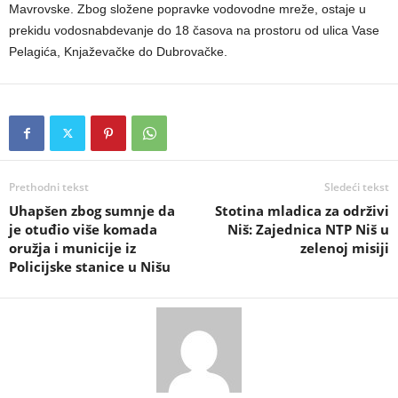
Mavrovske. Zbog složene popravke vodovodne mreže, ostaje u
prekidu vodosnabdevanje do 18 časova na prostoru od ulica Vase
Pelagića, Knjaževačke do Dubrovačke.
Prethodni tekst
Sledeći tekst
Uhapšen zbog sumnje da
Stotina mladica za održivi
je otuđio više komada
Niš: Zajednica NTP Niš u
oružja i municije iz
zelenoj misiji
Policijske stanice u Nišu