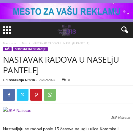
Naslovna
Niš
NASTAVAK RADOVA U NASELjU PANTELEJ
NIŠ
SERVISNE INFORMACIJE
NASTAVAK RADOVA U NASELjU
PANTELEJ
Od
redakcija GP018
-
29/02/2024
0
JKP Naissus
Nastavljaju se radovi posle 15 časova na uglu ulica Kotorske i