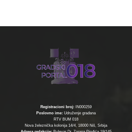
Registracioni broj:
IN000259
Poslovno ime:
Udruženje građana
RTV BUM 018
Nova železnička kolonija 14/4, 18000 Niš, Srbija
Adresa redakcije:
Bulevar Dr. Zorana Đinđića 19/145