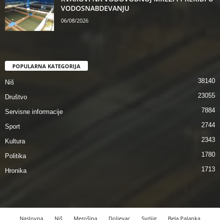
VODOSNABDEVANJU
06/08/2026
POPULARNA KATEGORIJA
38140
Niš
23055
Društvo
7884
Servisne informacije
2744
Sport
2343
Kultura
1780
Politika
1713
Hronika
Naslovna
Niš
Merošina
Doljevac
Svrljig
Bela Palanka