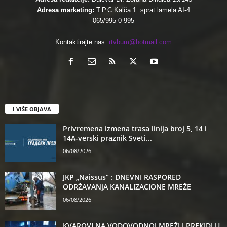
Adresa marketing:
T.P.C Kalča 1. sprat lamela AI-4
065/995 0 995
Kontaktirajte nas:
rtvbum@hotmail.com
I VIŠE OBJAVA
Privremena izmena trasa linija broj 5, 14 i
14A-verski praznik Sveti...
06/08/2026
JKP „Naissus“ : DNEVNI RASPORED
ODRŽAVANjA KANALIZACIONE MREŽE
06/08/2026
КVAROVI NA VODOVODNOJ MREŽI I PREКIDI U