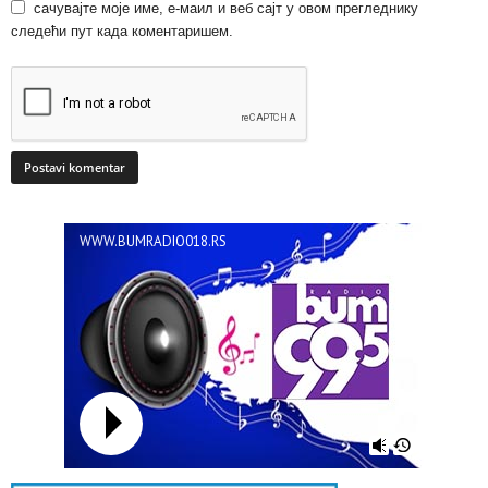
сачувајте моје име, е-маил и веб сајт у овом прегледнику
следећи пут када коментаришем.
WWW.BUMRADIO018.RS