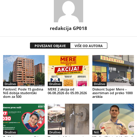
redakcija GP018
POVEZANE OBJAVE
VIŠE OD AUTORA
Društvo
Društvo
Društvo
Pavlović: Posle 15 godina
MERE 2 akcija od
Diskont Super Mere –
Niš dobija studentski
06.08.2026 do 05.09.2026
asortiman od preko 1000
dom za 500
artikla
Društvo
Društvo
Niš