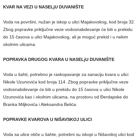
KVAR NA VEZI U NASELjU DUVANIŠTE
Voda na površini, nužan je iskop u ulici Majakovskog, kod broja 32.
Zbog popravke priključne veze vodosnabdevanje će biti u prekidu
do 15 časova u ulici Majakovskog, ali je moguć prekid i u nekim
okolnim ulicama.
POPRAVKA DRUGOG KVARA U NASELjU DUVANIŠTE
Voda u šahti, potrebno je raskopavanje za sanaciju kvara u ulici
Nikole Uzunovića kod broja 114. Zbog popravke priključne veze
vodosnabdevanje će biti u prekidu do 15 časova u ulici Nikole
Uzunovića kao i okolnim ulicama, na prostoru od Đerdapske do
Branka Miljkovića i Aleksandra Belića.
POPRAVKE KVAROVA U NIŠAVSKOJ ULICI
Voda sa ulice otiče u šahte, potrebni su iskopi u Nišavskoj ulici kod