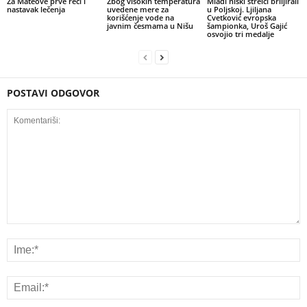
Za Mateove prve reči i
Zbog visokih temperatura
Mladi niški strelci briljirali
nastavak lečenja
uvedene mere za
u Poljskoj. Ljiljana
korišćenje vode na
Cvetković evropska
javnim česmama u Nišu
šampionka, Uroš Gajić
osvojio tri medalje
POSTAVI ODGOVOR