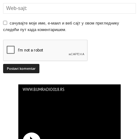
сачувајте моје име, е-маил и веб сајт у овом прегледнику
следећи пут када коментаришем.
WWW.BUMRADIO018.RS