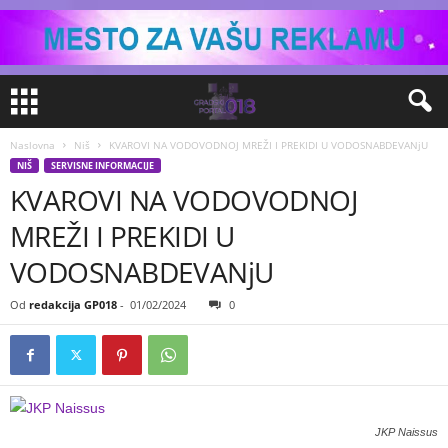
Naslovna
Niš
KVAROVI NA VODOVODNOJ MREŽI I PREKIDI U VODOSNABDEVANjU
NIŠ
SERVISNE INFORMACIJE
KVAROVI NA VODOVODNOJ
MREŽI I PREKIDI U
VODOSNABDEVANjU
Od
redakcija GP018
-
01/02/2024
0
JKP Naissus