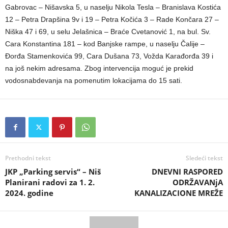
Gabrovac – Nišavska 5, u naselju Nikola Tesla – Branislava Kostića
12 – Petra Drapšina 9v i 19 – Petra Kočića 3 – Rade Končara 27 –
Niška 47 i 69, u selu Jelašnica – Braće Cvetanović 1, na bul. Sv.
Cara Konstantina 181 – kod Banjske rampe, u naselju Čalije –
Đorđa Stamenkovića 99, Cara Dušana 73, Vožda Karađorđa 39 i
na još nekim adresama. Zbog intervencija moguć je prekid
vodosnabdevanja na pomenutim lokacijama do 15 sati.
Prethodni tekst
Sledeći tekst
JKP „Parking servis“ – Niš
DNEVNI RASPORED
Planirani radovi za 1. 2.
ODRŽAVANjA
2024. godine
KANALIZACIONE MREŽE