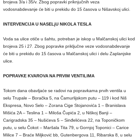
brojeva 3/a i 35/v. Zbog popravki priknjučnih veza
vodosnabdevanje će biti u prekidu do 15 časova u Nišavskoj ulici.
INTERVENCIJA U NASELjU NIKOLA TESLA
Voda sa ulice otiče u šahtu, potreban je iskop u Malčanskoj ulici kod
brojeva 25 i 27. Zbog popravke priključne veze vodosnabdevanje
će biti u prekidu do 15 časova u Malčanskoj ulici i delu Zaplanjske
ulice.
POPRAVKE KVAROVA NA PRVIM VENTILIMA
Tokom dana obavljaće se radovi na popravkama prvih ventila u
selu Trupale – Boračka 5, na Čamurlijskom putu – 119 i kod Niš
Ekspresa, Novo Selo – Zorana Cige Stojanovića 1 – Branislava
Mišića 2A – Teslina 1 – Miloša Čupića 2, u Niškoj Banji –
Carigradska 35 – Nušićeva 5 – Sinđelićeva 22, na Toponičkom
putu, u selu Čokot – Maršala Tita 79, u Gornjoj Toponici – Carice
Milice 7 – Braće Miljković bb, Gutenbergova 11, Ribarska 8, u selu