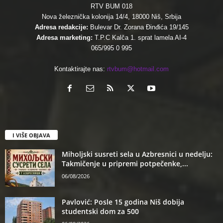
RTV BUM 018
Nova železnička kolonija 14/4, 18000 Niš, Srbija
Adresa redakcije:
Bulevar Dr. Zorana Đinđića 19/145
Adresa marketing:
T.P.C Kalča 1. sprat lamela AI-4
065/995 0 995
Kontaktirajte nas:
rtvbum@hotmail.com
I VIŠE OBJAVA
Miholjski susreti sela u Azbresnici u nedelju:
Takmičenje u pripremi potpečenke,...
06/08/2026
Pavlović: Posle 15 godina Niš dobija
studentski dom za 500