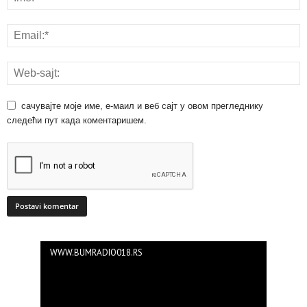
сачувајте моје име, е-маил и веб сајт у овом прегледнику
следећи пут када коментаришем.
WWW.BUMRADIO018.RS