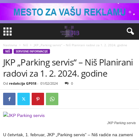
Naslovna
Niš
JKP „Parking servis“ – Niš Planirani radovi za 1. 2. 2024. godine
NIŠ
SERVISNE INFORMACIJE
JKP „Parking servis“ – Niš Planirani
radovi za 1. 2. 2024. godine
Od
redakcija GP018
-
01/02/2024
0
JKP Parking servis
U četvrtak, 1. februar, JKP „Parking servis“ – Niš radiće na zameni