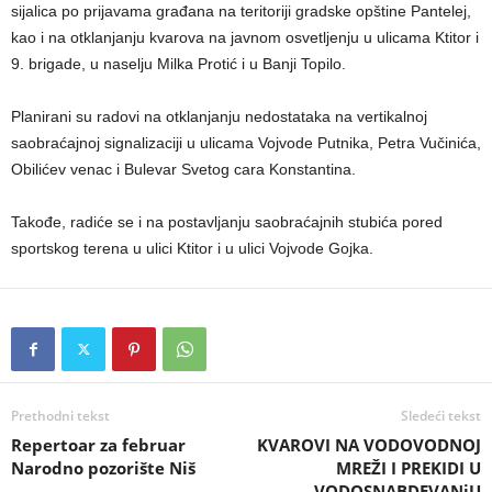
sijalica po prijavama građana na teritoriji gradske opštine Pantelej,
kao i na otklanjanju kvarova na javnom osvetljenju u ulicama Ktitor i
9. brigade, u naselju Milka Protić i u Banji Topilo.
Planirani su radovi na otklanjanju nedostataka na vertikalnoj
saobraćajnoj signalizaciji u ulicama Vojvode Putnika, Petra Vučinića,
Obilićev venac i Bulevar Svetog cara Konstantina.
Takođe, radiće se i na postavljanju saobraćajnih stubića pored
sportskog terena u ulici Ktitor i u ulici Vojvode Gojka.
Prethodni tekst
Sledeći tekst
Repertoar za februar
KVAROVI NA VODOVODNOJ
Narodno pozorište Niš
MREŽI I PREKIDI U
VODOSNABDEVANjU