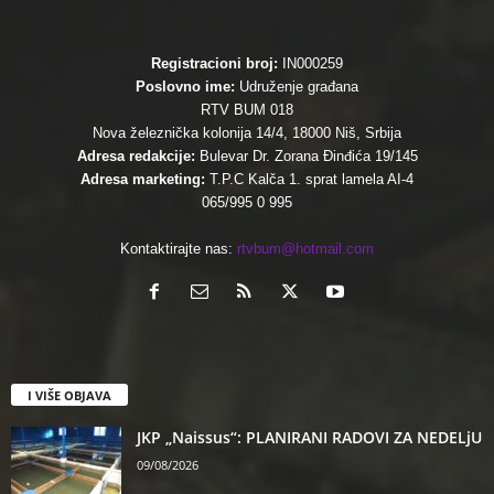
Registracioni broj:
IN000259
Poslovno ime:
Udruženje građana
RTV BUM 018
Nova železnička kolonija 14/4, 18000 Niš, Srbija
Adresa redakcije:
Bulevar Dr. Zorana Đinđića 19/145
Adresa marketing:
T.P.C Kalča 1. sprat lamela AI-4
065/995 0 995
Kontaktirajte nas:
rtvbum@hotmail.com
I VIŠE OBJAVA
JKP „Naissus“: PLANIRANI RADOVI ZA NEDELjU
09/08/2026