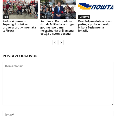
Niš
Niš
Društvo
Radnički pauzu u
Radulović: Ko iz policije
Pasi Poljana dobija novu
Superligi koristi za
štiti dr Milića da je mogao
poštu, a pošta u naselju
proveru protiv imenjaka
godinu i po dana
Nikola Tesla menja
iz Pirota
nelegalno da drži arsenal
lokaciju
oružja u svom posedu
POSTAVI ODGOVOR