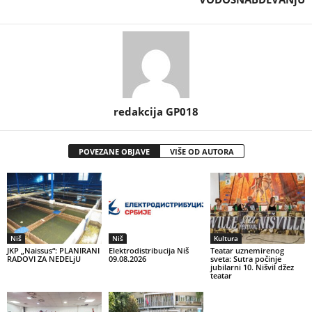
redakcija GP018
POVEZANE OBJAVE
VIŠE OD AUTORA
Niš
Niš
Kultura
JKP „Naissus“: PLANIRANI
Elektrodistribucija Niš
Teatar uznemirenog
RADOVI ZA NEDELjU
09.08.2026
sveta: Sutra počinje
jubilarni 10. Nišvil džez
teatar