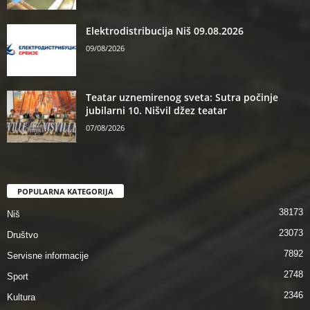
Elektrodistribucija Niš 09.08.2026
09/08/2026
Teatar uznemirenog sveta: Sutra počinje
jubilarni 10. Nišvil džez teatar
07/08/2026
POPULARNA KATEGORIJA
38173
Niš
23073
Društvo
7892
Servisne informacije
2748
Sport
2346
Kultura