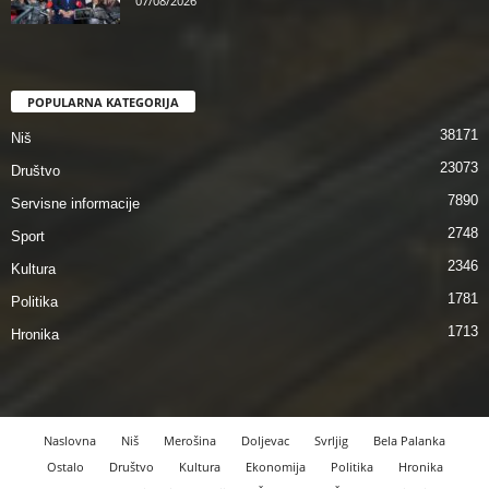
07/08/2026
POPULARNA KATEGORIJA
38171
Niš
23073
Društvo
7890
Servisne informacije
2748
Sport
2346
Kultura
1781
Politika
1713
Hronika
Naslovna
Niš
Merošina
Doljevac
Svrljig
Bela Palanka
Ostalo
Društvo
Kultura
Ekonomija
Politika
Hronika