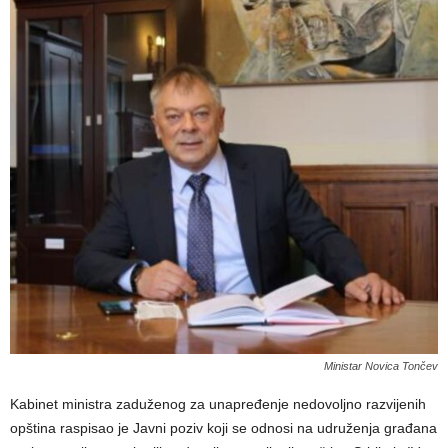
Ministar Novica Tončev
Kabinet ministra zaduženog za unapređenje nedovoljno razvijenih
opština raspisao je Javni poziv koji se odnosi na udruženja građana