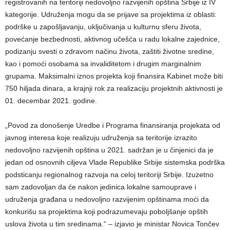
registrovanih na teritoriji nedovoljno razvijenih opština Srbije iz IV
kategorije. Udruženja mogu da se prijave sa projektima iz oblasti:
podrške u zapošljavanju, uključivanja u kulturnu sferu života,
povećanje bezbednosti, aktivnog učešća u radu lokalne zajednice,
podizanju svesti o zdravom načinu života, zaštiti životne sredine,
kao i pomoći osobama sa invaliditetom i drugim marginalnim
grupama. Maksimalni iznos projekta koji finansira Kabinet može biti
750 hiljada dinara, a krajnji rok za realizaciju projektnih aktivnosti je
01. decembar 2021. godine.
„Povod za donošenje Uredbe i Programa finansiranja projekata od
javnog interesa koje realizuju udruženja sa teritorije izrazito
nedovoljno razvijenih opština u 2021. sadržan je u činjenici da je
jedan od osnovnih ciljeva Vlade Republike Srbije sistemska podrška
podsticanju regionalnog razvoja na celoj teritoriji Srbije. Izuzetno
sam zadovoljan da će nakon jedinica lokalne samouprave i
udruženja građana u nedovoljno razvijenim opštinama moći da
konkurišu sa projektima koji podrazumevaju poboljšanje opštih
uslova života u tim sredinama.“ – izjavio je ministar Novica Tončev