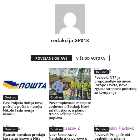
redakcija GP018
POVEZANE OBJAVE
VIŠE OD AUTORA
Društvo
Pavlović: NTP je
prepoznatljiv na nivou
Evrope i sveta, nova
zgrada strahovit podsticaj
za kompanije
Društvo
Društvo
Pasi Poljana dobija novu
Posle toplovoda menja se
poštu, a pošta u naselju
vodovod u Zetskoj: Novi
Nikola Tesla menja
asfalt uskoro, u planu i
lokaciju
trajno rešenje protiv
poplava
Društvo
Društvo
Društvo
Ryanair povukao prodaju
Novi Beba izazov:
Pavlović: Pruga će biti
karata za letove iz Niša
Najslađa trka ponovo u
bezbednija, pitanje