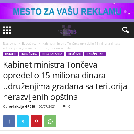
Naslovna
Babušnica
Kabinet ministra Tončeva opredelio 15 miliona dinara
udruženjima građana sa teritorija nerazvijenih...
OSTALO
BABUŠNICA
BELA PALANKA
DRUŠTVO
GADŽIN HAN
Kabinet ministra Tončeva
opredelio 15 miliona dinara
udruženjima građana sa teritorija
nerazvijenih opština
Od
redakcija GP018
-
05/07/2021
0