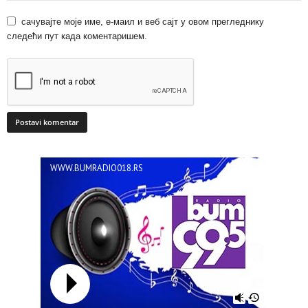
сачувајте моје име, е-маил и веб сајт у овом прегледнику
следећи пут када коментаришем.
WWW.BUMRADIO018.RS