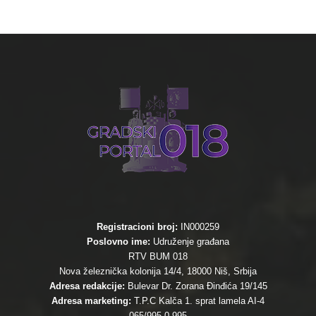
Registracioni broj:
IN000259
Poslovno ime:
Udruženje građana
RTV BUM 018
Nova železnička kolonija 14/4, 18000 Niš, Srbija
Adresa redakcije:
Bulevar Dr. Zorana Đinđića 19/145
Adresa marketing:
T.P.C Kalča 1. sprat lamela AI-4
065/995 0 995