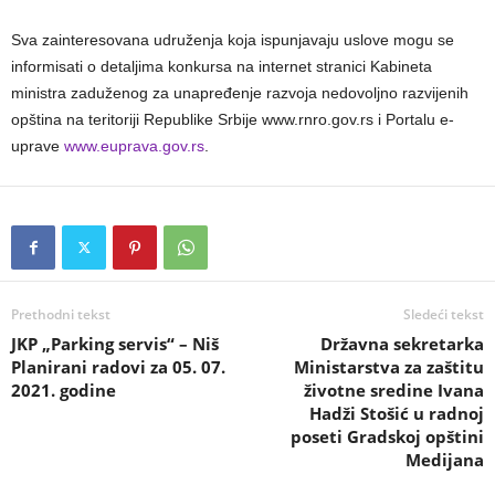
Sva zainteresovana udruženja koja ispunjavaju uslove mogu se
informisati o detaljima konkursa na internet stranici Kabineta
ministra zaduženog za unapređenje razvoja nedovoljno razvijenih
opština na teritoriji Republike Srbije www.rnro.gov.rs i Portalu e-
uprave
www.euprava.gov.rs
.
Prethodni tekst
Sledeći tekst
JKP „Parking servis“ – Niš
Državna sekretarka
Planirani radovi za 05. 07.
Ministarstva za zaštitu
2021. godine
životne sredine Ivana
Hadži Stošić u radnoj
poseti Gradskoj opštini
Medijana