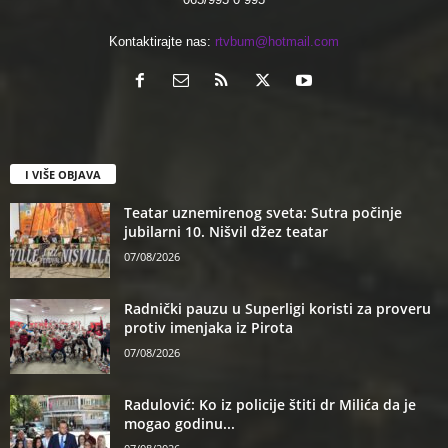
Kontaktirajte nas:
rtvbum@hotmail.com
I VIŠE OBJAVA
Teatar uznemirenog sveta: Sutra počinje
jubilarni 10. Nišvil džez teatar
07/08/2026
Radnički pauzu u Superligi koristi za proveru
protiv imenjaka iz Pirota
07/08/2026
Radulović: Ko iz policije štiti dr Milića da je
mogao godinu...