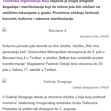
Turistička organizacija Niša
objavila je bogat program
događaja i manifestacija koji će tokom jula biti održani na
različitim lokacijama u gradu. Posetioce očekuju festivali,
koncerti, kulturne i zabavne manifestacije.
Barutana 4 foto: GP018
Kulturnu ponudu jula otvorile su dve izložbe. Izložba „Reč ima
generacija zed” Univerziteta Metropolitan dostupna je do 8. jula u
Barutani broj 4 u Tvrđavi, a izložba „Balkan kao ontološki prostor
transformacije” Magdalene Pavlović Ostojić biće otvorena do 20.
jula u Salonu 77, takođe u Tvrđavi.
Galerija Sinagoga foto: GP018
U Galeriji Sinagoga danas je otvorena izložba „Linija koja prethodi
vremenu” istaknutog crnogorskog umetnika Uroša Toškovića.
Postavka će publici biti dostupna do 1. avgusta