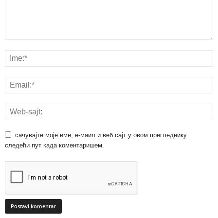
сачувајте моје име, е-маил и веб сајт у овом прегледнику
следећи пут када коментаришем.