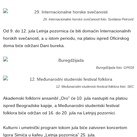
29. Internacionalne horske svečanosti foto: Svetlana Petrović
Od 9. do 12. jula Letnja pozornica će biti domaćin Internacionalnih
horskih svečanosti, a u istom periodu, na platou ispred Oficirskog
doma biće održani Dani bureka.
Buregdžijada foto: GP018
12. Međunarodni studenski festival folklora foto: SKC
Akademski folklorni ansambl „Oro” će 10. jula nastupiti na platou
ispred Beogradske kapije, a Međunarodni studentski festival
folklora biće održan od 16. do 20. jula na Letnjoj pozornici.
Kulturni i umetnički program tokom jula biće zatvoren koncertom
Igora Simića u kafeu „Letnja pozornica” 25. jula.