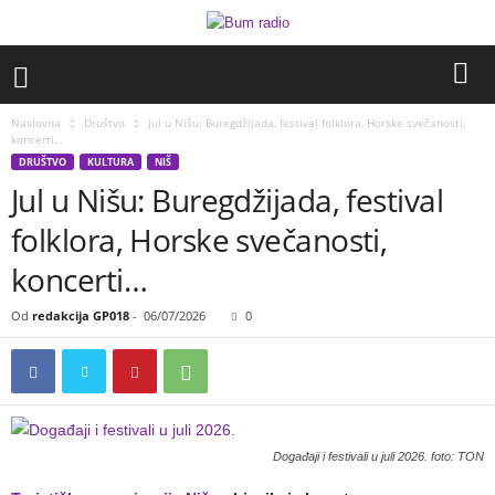
Naslovna
Društvo
Jul u Nišu: Buregdžijada, festival folklora, Horske svečanosti,
koncerti…
DRUŠTVO
KULTURA
NIŠ
Jul u Nišu: Buregdžijada, festival
folklora, Horske svečanosti,
koncerti…
Od
redakcija GP018
-
06/07/2026
0
Događaji i festivali u juli 2026. foto: TON