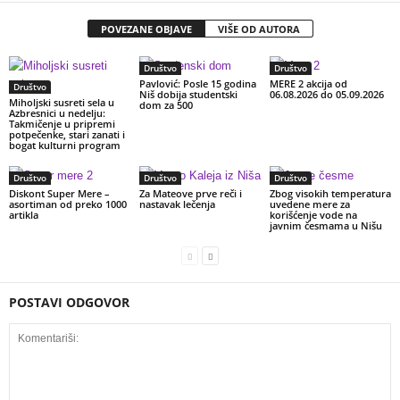
POVEZANE OBJAVE
VIŠE OD AUTORA
Društvo
Društvo
Pavlović: Posle 15 godina
MERE 2 akcija od
Društvo
Niš dobija studentski
06.08.2026 do 05.09.2026
Miholjski susreti sela u
dom za 500
Azbresnici u nedelju:
Takmičenje u pripremi
potpečenke, stari zanati i
bogat kulturni program
Društvo
Društvo
Društvo
Diskont Super Mere –
Za Mateove prve reči i
Zbog visokih temperatura
asortiman od preko 1000
nastavak lečenja
uvedene mere za
artikla
korišćenje vode na
javnim česmama u Nišu
POSTAVI ODGOVOR