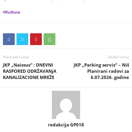
#Kultura
Prethodni tekst
Sledeći tekst
JKP „Naissus“ : DNEVNI
JKP „Parking servis“ – Niš
RASPORED ODRŽAVANjA
Planirani radovi za
KANALIZACIONE MREŽE
6.07.2026. godine
redakcija GP018