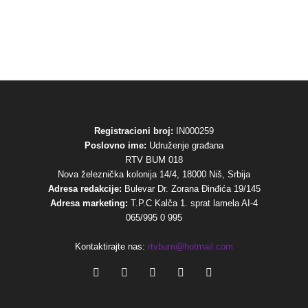
Registracioni broj:
IN000259
Poslovno ime:
Udruženje građana
RTV BUM 018
Nova železnička kolonija 14/4, 18000 Niš, Srbija
Adresa redakcije:
Bulevar Dr. Zorana Đinđića 19/145
Adresa marketing:
T.P.C Kalča 1. sprat lamela AI-4
065/995 0 995
Kontaktirajte nas:
rtvbum@hotmail.com