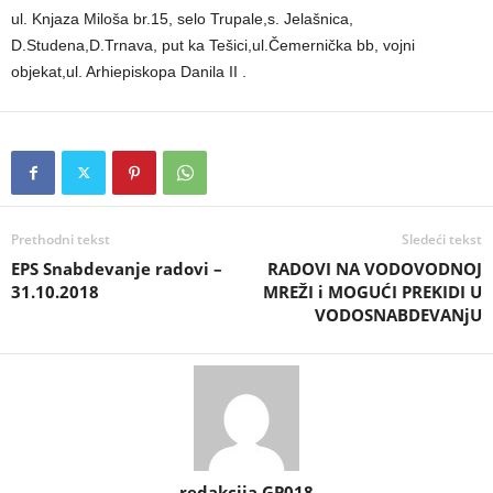
ul. Knjaza Miloša br.15, selo Trupale,s. Jelašnica,
D.Studena,D.Trnava, put ka Tešici,ul.Čemernička bb, vojni
objekat,ul. Arhiepiskopa Danila II .
Prethodni tekst
Sledeći tekst
EPS Snabdevanje radovi –
RADOVI NA VODOVODNOJ
31.10.2018
MREŽI i MOGUĆI PREKIDI U
VODOSNABDEVANjU
redakcija GP018