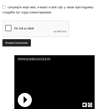
сачувајте моје име, е-маил и веб сајт у овом прегледнику
следећи пут када коментаришем.
WWW.BUMRADIO018.RS