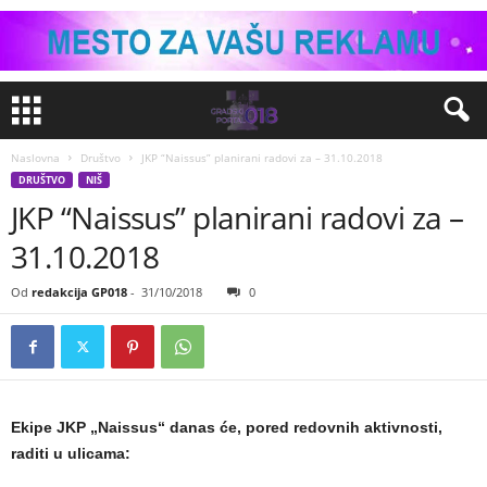
Naslovna
Društvo
JKP “Naissus” planirani radovi za – 31.10.2018
DRUŠTVO
NIŠ
JKP “Naissus” planirani radovi za –
31.10.2018
Od
redakcija GP018
-
31/10/2018
0
Ekipe JKP „Naissus“ danas će, pored redovnih aktivnosti,
raditi u ulicama: