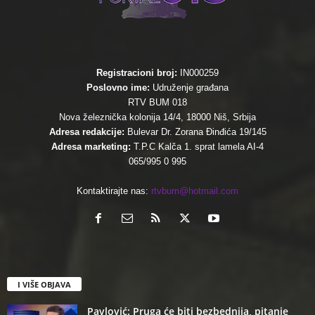
Registracioni broj:
IN000259
Poslovno ime:
Udruženje građana
RTV BUM 018
Nova železnička kolonija 14/4, 18000 Niš, Srbija
Adresa redakcije:
Bulevar Dr. Zorana Đinđića 19/145
Adresa marketing:
T.P.C Kalča 1. sprat lamela AI-4
065/995 0 995
Kontaktirajte nas:
rtvbum@hotmail.com
I VIŠE OBJAVA
Pavlović: Pruga će biti bezbednija, pitanje