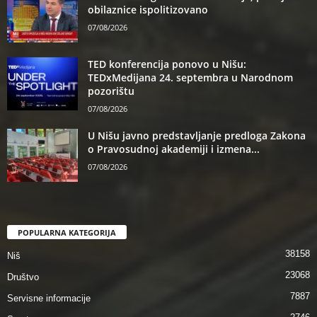
obilaznice ispolitizovano
07/08/2026
TED konferencija ponovo u Nišu:
TEDxMedijana 24. septembra u Narodnom
pozorištu
07/08/2026
U Nišu javno predstavljanje predloga Zakona
o Pravosudnoj akademiji i izmena...
07/08/2026
POPULARNA KATEGORIJA
38158
Niš
23068
Društvo
7887
Servisne informacije