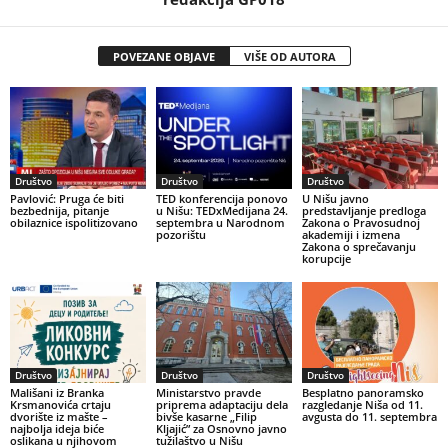
POVEZANE OBJAVE
VIŠE OD AUTORA
Društvo
Društvo
Društvo
Pavlović: Pruga će biti
TED konferencija ponovo
U Nišu javno
bezbednija, pitanje
u Nišu: TEDxMedijana 24.
predstavljanje predloga
obilaznice ispolitizovano
septembra u Narodnom
Zakona o Pravosudnoj
pozorištu
akademiji i izmena
Zakona o sprečavanju
korupcije
Društvo
Društvo
Društvo
Mališani iz Branka
Ministarstvo pravde
Besplatno panoramsko
Krsmanovića crtaju
priprema adaptaciju dela
razgledanje Niša od 11.
dvorište iz mašte –
bivše kasarne „Filip
avgusta do 11. septembra
najbolja ideja biće
Kljajić” za Osnovno javno
oslikana u njihovom
tužilaštvo u Nišu