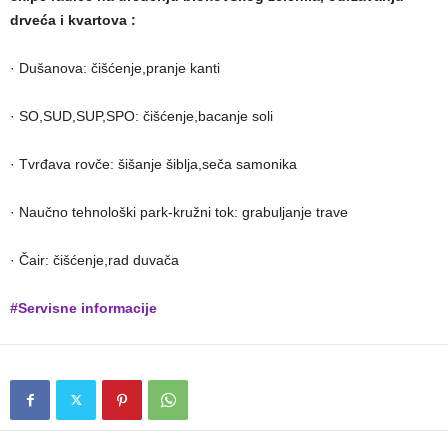
drveća i kvartova :
· Dušanova: čišćenje,pranje kanti
· SO,SUD,SUP,SPO: čišćenje,bacanje soli
· Tvrđava rovče: šišanje šiblja,seča samonika
· Naučno tehnološki park-kružni tok: grabuljanje trave
· Čair: čišćenje,rad duvača
#Servisne informacije