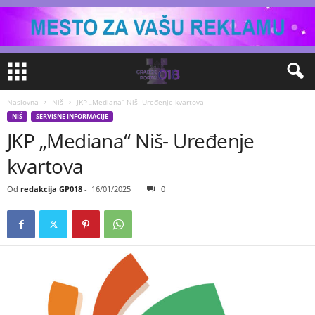
Naslovna
Niš
JKP „Mediana“ Niš- Uređenje kvartova
NIŠ
SERVISNE INFORMACIJE
JKP „Mediana“ Niš- Uređenje
kvartova
Od
redakcija GP018
-
16/01/2025
0