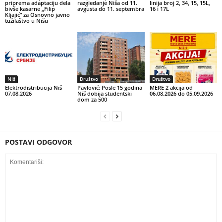
priprema adaptaciju dela
razgledanje Niša od 11.
linija broj 2, 34, 15, 15L,
bivše kasarne „Filip
avgusta do 11. septembra
16 i 17L
Kljajić” za Osnovno javno
tužilaštvo u Nišu
Niš
Društvo
Društvo
Elektrodistribucija Niš
Pavlović: Posle 15 godina
MERE 2 akcija od
07.08.2026
Niš dobija studentski
06.08.2026 do 05.09.2026
dom za 500
POSTAVI ODGOVOR