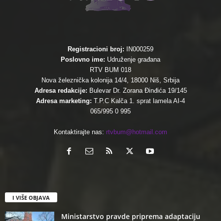
Registracioni broj:
IN000259
Poslovno ime:
Udruženje građana
RTV BUM 018
Nova železnička kolonija 14/4, 18000 Niš, Srbija
Adresa redakcije:
Bulevar Dr. Zorana Đinđića 19/145
Adresa marketing:
T.P.C Kalča 1. sprat lamela AI-4
065/995 0 995
Kontaktirajte nas:
rtvbum@hotmail.com
I VIŠE OBJAVA
Ministarstvo pravde priprema adaptaciju