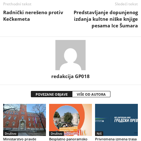
Prethodni tekst
Sledeći tekst
Radnički nerešeno protiv
Predstavljanje dopunjenog
Kečkemeta
izdanja kultne niške knjige
pesama Ice Šumara
redakcija GP018
POVEZANE OBJAVE
VIŠE OD AUTORA
Društvo
Društvo
Niš
Ministarstvo pravde
Besplatno panoramsko
Privremena izmena trasa