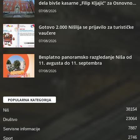
dela bivše kasarne „Filip Kljajić” za Osnovno...
07/08/2026
Gotovo 2.000 Nišlija se prijavilo za turističke
vaučere
07/08/2026
Besplatno panoramsko razgledanje Niša od
11. avgusta do 11. septembra
07/08/2026
POPULARNA KATEGORIJA
38154
Niš
23064
Društvo
7887
Servisne informacije
2746
Sport