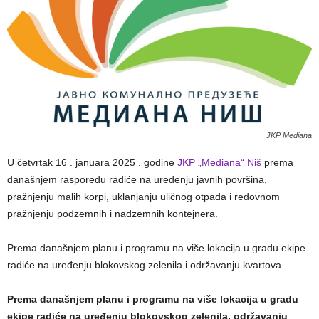
JKP Mediana
U četvrtak 16 . januara 2025 . godine
JKP „Mediana“ Niš
prema
današnjem rasporedu radiće na uređenju javnih površina,
pražnjenju malih korpi, uklanjanju uličnog otpada i redovnom
pražnjenju podzemnih i nadzemnih kontejnera.
Prema današnjem planu i programu na više lokacija u gradu ekipe
radiće na uređenju blokovskog zelenila i održavanju kvartova.
Prema današnjem planu i programu na više lokacija u gradu
ekipe radiće na uređenju blokovskog zelenila, održavanju