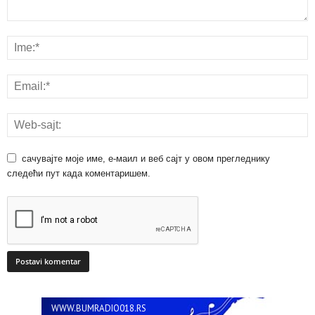
сачувајте моје име, е-маил и веб сајт у овом прегледнику
следећи пут када коментаришем.
WWW.BUMRADIO018.RS