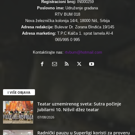
Registracioni broj:
IN000259
Poslovno ime:
Udruženje građana
RTV BUM 018
Nova železnička kolonija 14/4, 18000 Niš, Srbija
Adresa redakcije:
Bulevar Dr. Zorana Đinđića 19/145
Adresa marketing:
T.P.C Kalča 1. sprat lamela AI-4
065/995 0 995
Kontaktirajte nas:
rtvbum@hotmail.com
I VIŠE OBJAVA
Teatar uznemirenog sveta: Sutra počinje
jubilarni 10. Nišvil džez teatar
07/08/2026
Radnički pauzu u Superligi koristi za proveru