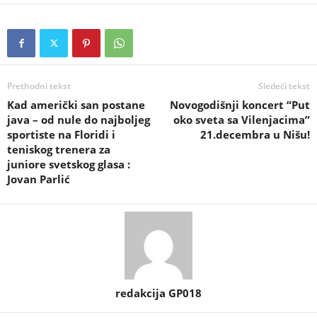
Prethodni tekst
Sledeći tekst
Kad američki san postane
Novogodišnji koncert “Put
java – od nule do najboljeg
oko sveta sa Vilenjacima”
sportiste na Floridi i
21.decembra u Nišu!
teniskog trenera za
juniore svetskog glasa :
Jovan Parlić
redakcija GP018