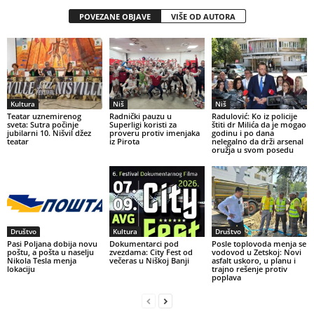
POVEZANE OBJAVE
VIŠE OD AUTORA
Kultura
Niš
Niš
Teatar uznemirenog
Radnički pauzu u
Radulović: Ko iz policije
sveta: Sutra počinje
Superligi koristi za
štiti dr Milića da je mogao
jubilarni 10. Nišvil džez
proveru protiv imenjaka
godinu i po dana
teatar
iz Pirota
nelegalno da drži arsenal
oružja u svom posedu
Društvo
Kultura
Društvo
Pasi Poljana dobija novu
Dokumentarci pod
Posle toplovoda menja se
poštu, a pošta u naselju
zvezdama: City Fest od
vodovod u Zetskoj: Novi
Nikola Tesla menja
večeras u Niškoj Banji
asfalt uskoro, u planu i
lokaciju
trajno rešenje protiv
poplava