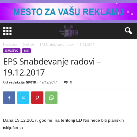
Naslovna
Društvo
EPS Snabdevanje radovi – 19.12.2017
DRUŠTVO
NIŠ
EPS Snabdevanje radovi –
19.12.2017
Od
redakcija GP018
-
19/12/2017
0
Dana 19.12.2017. godine, na teritoriji ED Niš neće biti planskih
isključenja.