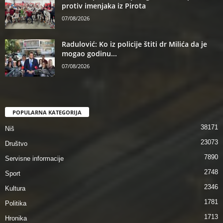
protiv imenjaka iz Pirota
07/08/2026
Radulović: Ko iz policije štiti dr Milića da je
mogao godinu...
07/08/2026
POPULARNA KATEGORIJA
38171
Niš
23073
Društvo
7890
Servisne informacije
2748
Sport
2346
Kultura
1781
Politika
1713
Hronika