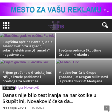
Niški PUPS bira novo rukovodstvo, Hadži
Milorad Stošić izabran za predsednika
redakcija GP018
-
27/11/2022
Skupština opštine Pantelej dala
zeleno svetlo za izgradnju
solarne elektrane „Gramada“,
Svečana sednica Skupštine
negativno o...
Grada – 14. oktobra
Prijem građana u Gradskoj kući:
Mladen Đurića iz Grupe
Nišlije iznele probleme i
građana „Dr Dragan Milić“ novi
predloge za budžet za...
je predsednik GO Medijana
Politika
Danas nije bilo testiranja na narkotike u
Skupštini, Novaković čeka da...
redakcija GP018
-
11/06/2025
0