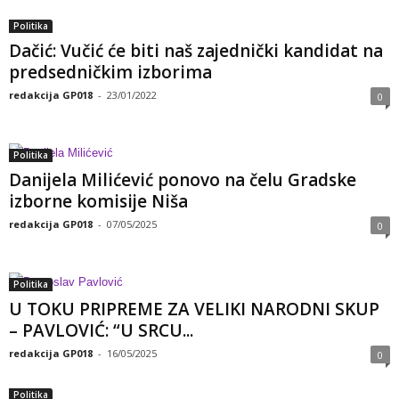
Politika
Dačić: Vučić će biti naš zajednički kandidat na
predsedničkim izborima
redakcija GP018
-
23/01/2022
0
Politika
Danijela Milićević ponovo na čelu Gradske
izborne komisije Niša
redakcija GP018
-
07/05/2025
0
Politika
U TOKU PRIPREME ZA VELIKI NARODNI SKUP
– PAVLOVIĆ: “U SRCU...
redakcija GP018
-
16/05/2025
0
Politika