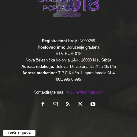
Registracioni broj:
IN000259
Poslovno ime:
Udruženje građana
RTV BUM 018
Nova železnička kolonija 14/4, 18000 Niš, Srbija
Adresa redakcije:
Bulevar Dr. Zorana Đinđića 19/145
Adresa marketing:
T.P.C Kalča 1. sprat lamela AI-4
065/995 0 995
Kontaktirajte nas:
rtvbum@hotmail.com
I VIŠE OBJAVA