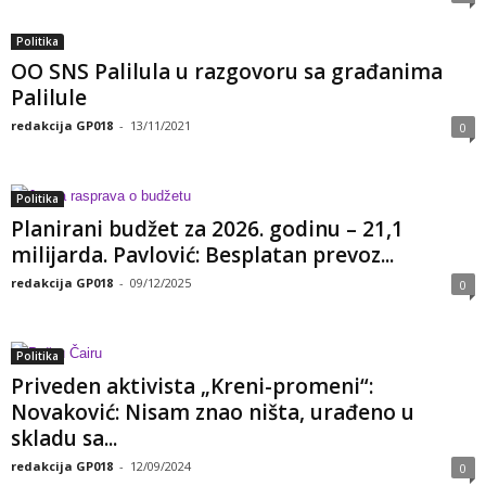
Politika
OO SNS Palilula u razgovoru sa građanima
Palilule
redakcija GP018
-
13/11/2021
0
Politika
Planirani budžet za 2026. godinu – 21,1
milijarda. Pavlović: Besplatan prevoz...
redakcija GP018
-
09/12/2025
0
Politika
Priveden aktivista „Kreni-promeni“:
Novaković: Nisam znao ništa, urađeno u
skladu sa...
redakcija GP018
-
12/09/2024
0