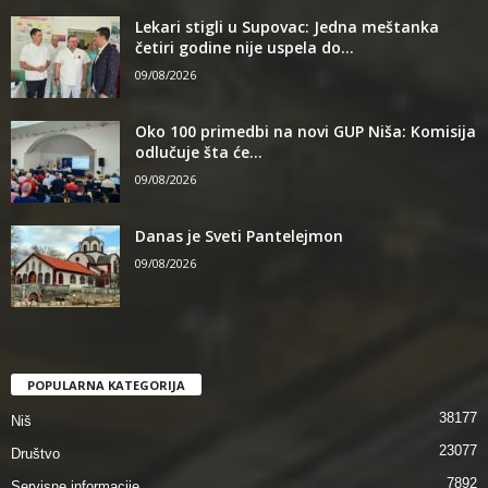
Lekari stigli u Supovac: Jedna meštanka
četiri godine nije uspela do...
09/08/2026
Oko 100 primedbi na novi GUP Niša: Komisija
odlučuje šta će...
09/08/2026
Danas je Sveti Pantelejmon
09/08/2026
POPULARNA KATEGORIJA
38177
Niš
23077
Društvo
7892
Servisne informacije