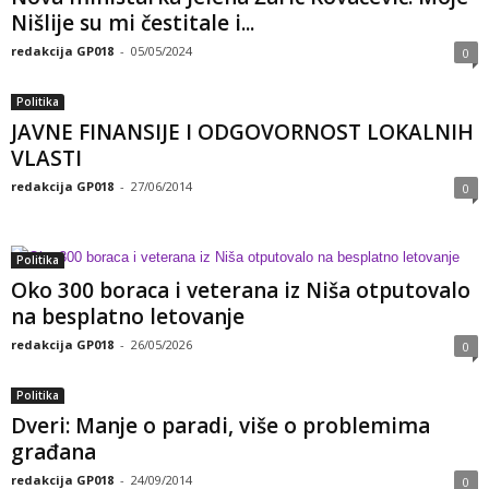
Nišlije su mi čestitale i...
redakcija GP018
-
05/05/2024
0
Politika
JAVNE FINANSIJE I ODGOVORNOST LOKALNIH
VLASTI
redakcija GP018
-
27/06/2014
0
Politika
Oko 300 boraca i veterana iz Niša otputovalo
na besplatno letovanje
redakcija GP018
-
26/05/2026
0
Politika
Dveri: Manje o paradi, više o problemima
građana
redakcija GP018
-
24/09/2014
0