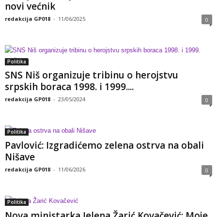
novi većnik
redakcija GP018
-
11/06/2025
0
Politika
SNS Niš organizuje tribinu o herojstvu
srpskih boraca 1998. i 1999....
redakcija GP018
-
23/05/2024
0
Politika
Pavlović: Izgradićemo zelena ostrva na obali
Nišave
redakcija GP018
-
11/06/2026
0
Politika
Nova ministarka Jelena Žarić Kovačević: Moje