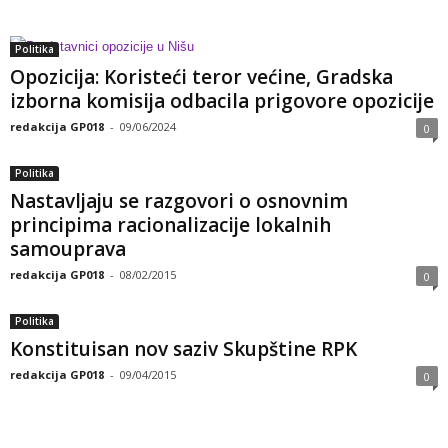
Politika
Opozicija: Koristeći teror većine, Gradska
izborna komisija odbacila prigovore opozicije
redakcija GP018
-
09/06/2024
0
Politika
Nastavljaju se razgovori o osnovnim
principima racionalizacije lokalnih
samouprava
redakcija GP018
-
08/02/2015
0
Politika
Konstituisan nov saziv Skupštine RPK
redakcija GP018
-
09/04/2015
0