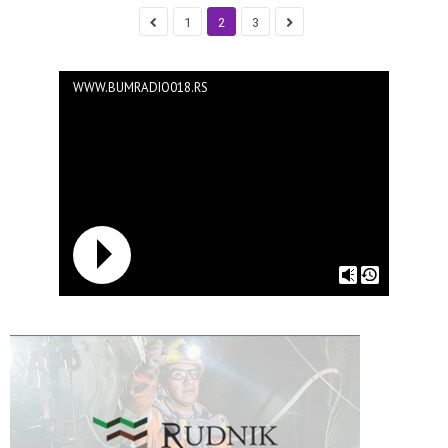
1
2
3
WWW.BUMRADIO018.RS