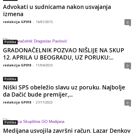
Advokati u sudnicama nakon usvajanja
izmena
redakcija GP018
-
16/01/2015
0
Politika
GRADONAČELNIK POZVAO NIŠLIJE NA SKUP
12. APRILA U BEOGRADU, UZ PORUKU:...
redakcija GP018
-
11/04/2025
0
Politika
Niški SPS obeležio slavu uz poruku. Najbolje
da Dačić bude premijer,...
redakcija GP018
-
27/11/2023
0
Politika
Medijana usvojila završni račun. Lazar Denkov