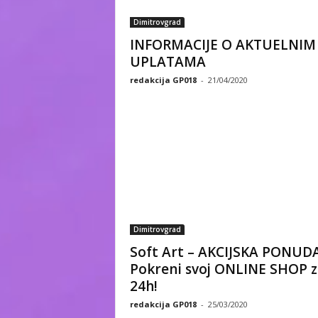
Dimitrovgrad
INFORMACIJE O AKTUELNIM
UPLATAMA
redakcija GP018
-
21/04/2020
Dimitrovgrad
Soft Art – AKCIJSKA PONUDA
Pokreni svoj ONLINE SHOP z
24h!
redakcija GP018
-
25/03/2020