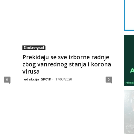
Dimitrovgrad
o
Prekidaju se sve izborne radnje
zbog vanrednog stanja i korona
virusa
redakcija GP018
-
17/03/2020
0
0