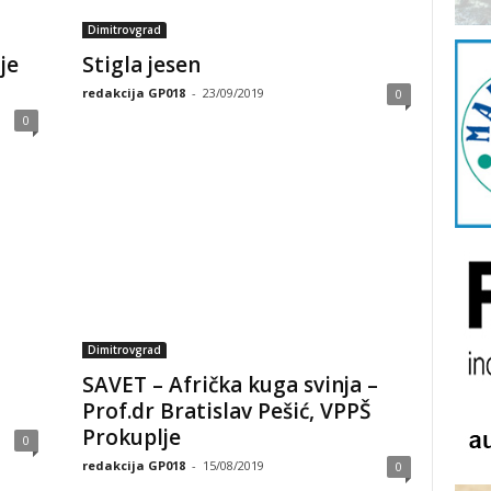
Dimitrovgrad
je
Stigla jesen
redakcija GP018
-
23/09/2019
0
0
Dimitrovgrad
SAVET – Afrička kuga svinja –
Prof.dr Bratislav Pešić, VPPŠ
Prokuplje
0
redakcija GP018
-
15/08/2019
0