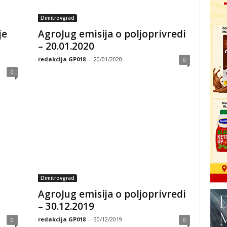
Dimitrovgrad
je
AgroJug emisija o poljoprivredi
– 20.01.2020
redakcija GP018
-
20/01/2020
0
0
Dimitrovgrad
AgroJug emisija o poljoprivredi
– 30.12.2019
redakcija GP018
-
30/12/2019
0
0