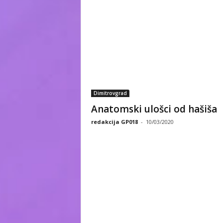
Dimitrovgrad
Anatomski ulošci od hašiša
redakcija GP018
-
10/03/2020