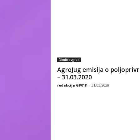
Dimitrovgrad
AgroJug emisija o poljoprivr
– 31.03.2020
redakcija GP018
-
31/03/2020