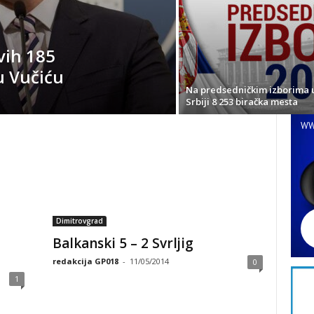
vih 185
u Vučiću
Na predsedničkim izborima 
Srbiji 8 253 biračka mesta
WW
Dimitrovgrad
Balkanski 5 – 2 Svrljig
redakcija GP018
-
11/05/2014
0
1