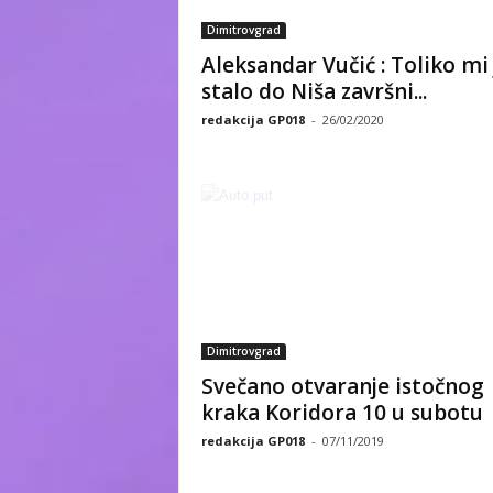
Dimitrovgrad
Aleksandar Vučić : Toliko mi 
stalo do Niša završni...
redakcija GP018
-
26/02/2020
Dimitrovgrad
Svečano otvaranje istočnog
kraka Koridora 10 u subotu
redakcija GP018
-
07/11/2019