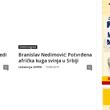
Dimitrovgrad
edi
Branislav Nedimović: Potvrđena
afrička kuga svinja u Srbiji
redakcija GP018
-
13/08/2019
0
0