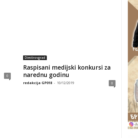
Dimitrovgrad
Raspisani medijski konkursi za
narednu godinu
0
redakcija GP018
-
10/12/2019
0