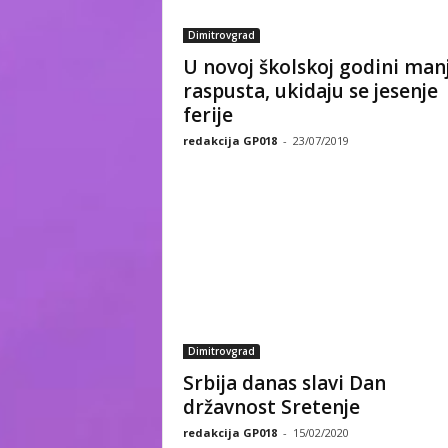
Dimitrovgrad
U novoj školskoj godini man
raspusta, ukidaju se jesenje
ferije
redakcija GP018
-
23/07/2019
Dimitrovgrad
Srbija danas slavi Dan
državnost Sretenje
redakcija GP018
-
15/02/2020