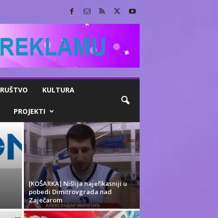
RUŠTVO
KULTURA
PROJEKTI
[KOŠARKA] Nišlija najefikasniji u
pobedi Dimitrovgrada nad
Zaječarom