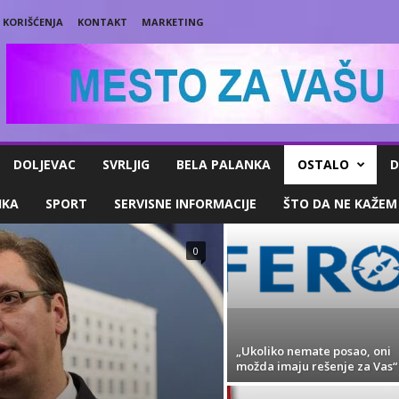
 KORIŠĆENJA
KONTAKT
MARKETING
DOLJEVAC
SVRLJIG
BELA PALANKA
OSTALO
D
IKA
SPORT
SERVISNE INFORMACIJE
ŠTO DA NE KAŽEM
0
„Ukoliko nemate posao, oni
možda imaju rešenje za Vas“