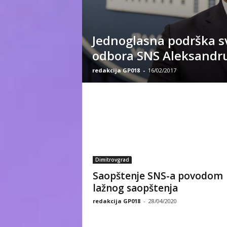
Jednoglasna podrška s
odbora SNS Aleksandr
redakcija GP018
-
16/02/2017
Dimitrovgrad
Saopštenje SNS-a povodom
lažnog saopštenja
redakcija GP018
-
28/04/2020