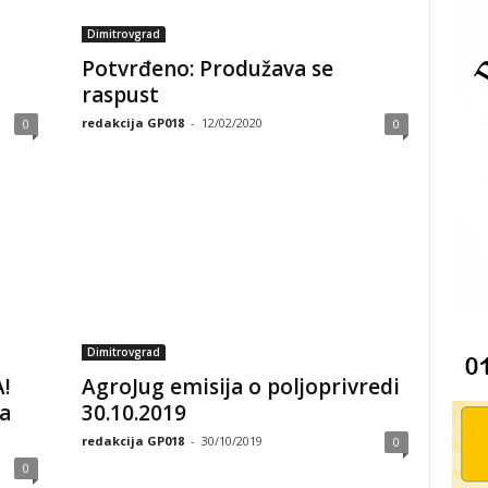
Dimitrovgrad
Potvrđeno: Produžava se
raspust
redakcija GP018
-
12/02/2020
0
0
Dimitrovgrad
!
AgroJug emisija o poljoprivredi
a
30.10.2019
redakcija GP018
-
30/10/2019
0
0