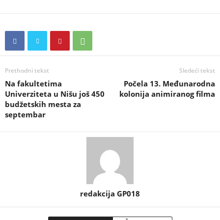
Prethodni tekst
Sledeći tekst
Na fakultetima
Počela 13. Međunarodna
Univerziteta u Nišu još 450
kolonija animiranog filma
budžetskih mesta za
septembar
redakcija GP018