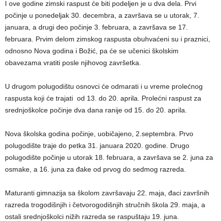
I ove godine zimski raspust će biti podeljen je u dva dela. Prvi
počinje u ponedeljak 30. decembra, a završava se u utorak, 7.
januara, a drugi deo počinje 3. februara, a završava se 17.
februara. Prvim delom zimskog raspusta obuhvaćeni su i praznici,
odnosno Nova godina i Božić, pa će se učenici školskim
obavezama vratiti posle njihovog završetka.
U drugom polugodištu osnovci će odmarati i u vreme prolećnog
raspusta koji će trajati od 13. do 20. aprila. Prolećni raspust za
srednjoškolce počinje dva dana ranije od 15. do 20. aprila.
Nova školska godina počinje, uobičajeno, 2.septembra. Prvo
polugodište traje do petka 31. januara 2020. godine. Drugo
polugodište počinje u utorak 18. februara, a završava se 2. juna za
osmake, a 16. juna za đake od prvog do sedmog razreda.
Maturanti gimnazija sa školom završavaju 22. maja, đaci završnih
razreda trogodišnjih i četvorogodišnjih stručnih škola 29. maja, a
ostali srednjoškolci nižih razreda se raspuštaju 19. juna.