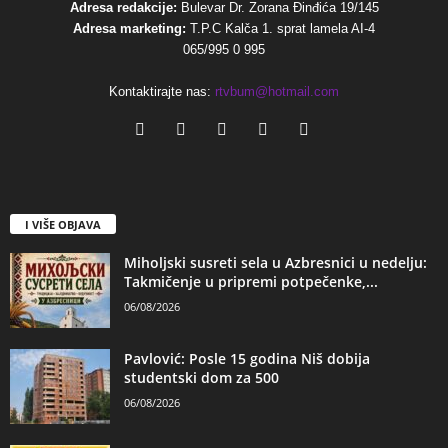
Adresa redakcije:
Bulevar Dr. Zorana Đinđića 19/145
Adresa marketing:
T.P.C Kalča 1. sprat lamela AI-4
065/995 0 995
Kontaktirajte nas:
rtvbum@hotmail.com
I VIŠE OBJAVA
Miholjski susreti sela u Azbresnici u nedelju:
Takmičenje u pripremi potpečenke,...
06/08/2026
Pavlović: Posle 15 godina Niš dobija
studentski dom za 500
06/08/2026