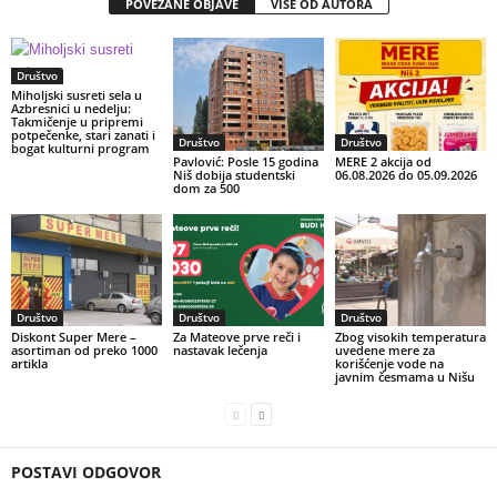
POVEZANE OBJAVE
VIŠE OD AUTORA
Društvo
Miholjski susreti sela u
Azbresnici u nedelju:
Takmičenje u pripremi
potpečenke, stari zanati i
Društvo
Društvo
bogat kulturni program
Pavlović: Posle 15 godina
MERE 2 akcija od
Niš dobija studentski
06.08.2026 do 05.09.2026
dom za 500
Društvo
Društvo
Društvo
Diskont Super Mere –
Za Mateove prve reči i
Zbog visokih temperatura
asortiman od preko 1000
nastavak lečenja
uvedene mere za
artikla
korišćenje vode na
javnim česmama u Nišu
POSTAVI ODGOVOR