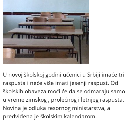
U novoj školskoj godini učenici u Srbiji imaće tri
raspusta i neće više imati jesenji raspust. Od
školskih obaveza moći će da se odmaraju samo
u vreme zimskog , prolećnog i letnjeg raspusta.
Novina je odluka resornog ministarstva, a
predviđena je školskim kalendarom.