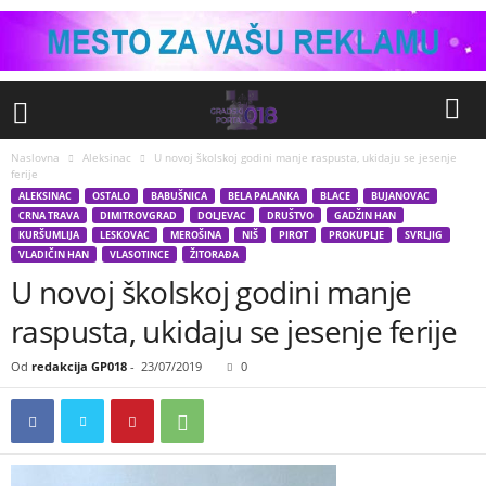
Naslovna
Aleksinac
U novoj školskoj godini manje raspusta, ukidaju se jesenje
ferije
ALEKSINAC
OSTALO
BABUŠNICA
BELA PALANKA
BLACE
BUJANOVAC
CRNA TRAVA
DIMITROVGRAD
DOLJEVAC
DRUŠTVO
GADŽIN HAN
KURŠUMLIJA
LESKOVAC
MEROŠINA
NIŠ
PIROT
PROKUPLJE
SVRLJIG
VLADIČIN HAN
VLASOTINCE
ŽITORAĐA
U novoj školskoj godini manje
raspusta, ukidaju se jesenje ferije
Od
redakcija GP018
-
23/07/2019
0