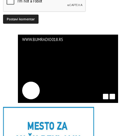
WWW.BUMRADIO018.RS