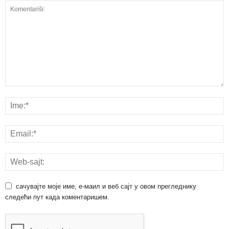
сачувајте моје име, е-маил и веб сајт у овом прегледнику
следећи пут када коментаришем.