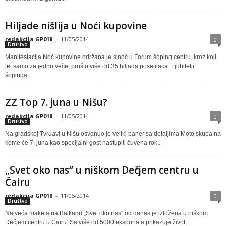
Hiljade nišlija u Noći kupovine
redakcija GP018
-
11/05/2014
0
Društvo
Manifestacija Noć kupovine održana je sinoć u Forum šoping centru, kroz koji
je, samo za jedno veče, prošlo više od 35 hiljada posetilaca. Ljubitelji
šopinga...
ZZ Top 7. juna u Nišu?
redakcija GP018
-
11/05/2014
0
Društvo
Na gradskoj Tvrđavi u Nišu osvanuo je veliki baner sa detaljima Moto skupa na
kome će 7. juna kao specijalni gost nastupiti čuvena rok...
„Svet oko nas“ u niškom Dečjem centru u
Čairu
redakcija GP018
-
11/05/2014
0
Društvo
Najveća maketa na Balkanu „Svet oko nas" od danas je izložena u niškom
Dečjem centru u Čairu. Sa više od 5000 eksponata prikazuje život...