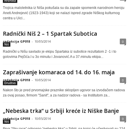
Hronika
Trojica maloletnika iz Niša pokušala su da zapale spomenik narodnom heroju
Aneti Andrejević (1923-1943) koji se nalazi ispred zgrade Niškog kulturnog
centra u Uici...
Radnički Niš 2 – 1 Spartak Subotica
redakcija GP018
-
10/05/2014
0
Niš
Radnički u Nišu savlado je ekipu Spartaka iz subotice rezultatom 2 -1 i to
golovima Pejčića.I u 3o minutu i Jovanović.A u 37.minutu ekipa...
Zaprašivanje komaraca od 14. do 16. maja
redakcija GP018
-
10/05/2014
0
Društvo
Nakon što je pred prvomajske praznike sklopljen ugovor sa izvođačem radova
za ovaj posao, firmom "Sanit", a za nadzor radova - sa Institutom za...
„Nebeska trka“ u Srbiji kreće iz Niške Banje
redakcija GP018
-
10/05/2014
0
Niš
Prva “Sky race” odnosno “nebeska trka” u Srbiji, na kojoj će učestvovali su 224