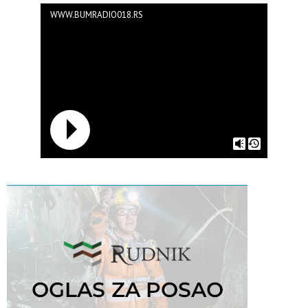
WWW.BUMRADIO018.RS