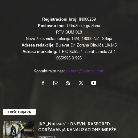
Registracioni broj:
IN000259
Poslovno ime:
Udruženje građana
RTV BUM 018
Nova železnička kolonija 14/4, 18000 Niš, Srbija
Adresa redakcije:
Bulevar Dr. Zorana Đinđića 19/145
Adresa marketing:
T.P.C Kalča 1. sprat lamela AI-4
065/995 0 995
Kontaktirajte nas:
rtvbum@hotmail.com
I VIŠE OBJAVA
JKP „Naissus“ : DNEVNI RASPORED
ODRŽAVANjA KANALIZACIONE MREŽE
10/08/2026