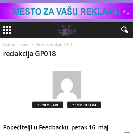
Naslovna
Autori
Objave od redakcija GP018
redakcija GP018
33920 OBJAVE
7 KOMENTARA
Popečitelji u Feedbacku, petak 16. maj