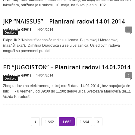
takmičara, održana je u subotu, 10. maja, na Suvoj planini. 102...
JKP “NAISSUS” – Planirani radovi 14.01.2014
redakcija GP018
-
14/01/2014
0
Društvo
Ekipe JKP "Naissus" danas će raditi u ulicama: Bujmirskoj i Merdarskoj
(nas."Šljaka"), Dimitrija Dragovića i u selu Jelašnica. Usled ovih radova
mogući su povremeni prekidi...
ED “JUGOISTOK” – Planirani radovi 14.01.2014
redakcija GP018
-
14/01/2014
0
Društvo
Zbog radova na elektroenergetskoj mreži dana 14.01.2014., bez napajanja će
biti: • u vremenu od 09:00 do 11:00; delovi ulica Svetozara Markovića (br.1),
Vožda Karađorđa...
1.662
1.663
1.664