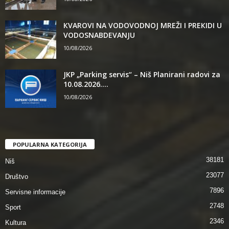
КVAROVI NA VODOVODNOJ MREŽI I PREКIDI U
VODOSNABDEVANJU
10/08/2026
JKP „Parking servis“ – Niš Planirani radovi za
10.08.2026....
10/08/2026
POPULARNA KATEGORIJA
38181
Niš
23077
Društvo
7896
Servisne informacije
2748
Sport
2346
Kultura