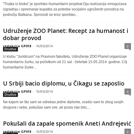
"Trojka iz bloka" je sportsko-humanitarni projekat čija realizacija omogućava
izgradnju i opremanje kupatila za potrebe socijalno ugroženih porodica na
području Balkana. Sprovodi se kroz sportsku...
Udruženje ZOO Planet: Recept za humanost i
dobar provod
redakcija GP018
-
10/05/2014
0
Društvo
U klubu "Juridicum" na Pravnom fakultetu, Udruženje ZOO Planet organizuje
humanitarnu žurku, sa početkom od 21 sat - četvrtak 15.05.2014. godine. Cilj
humanitarne žurke...
U Srbiji bacio diplomu, u Čikagu se zaposlio
redakcija GP018
-
10/05/2014
0
Društvo
Ne kajem se što sam se odrekao jedne diplome, uradio sam to zbog svojih
drugova i sebe, pokušao sam sve, ali posla nije bilo,...
Pokušali da zapale spomenik Aneti Andrejević
redakcija GP018
-
10/05/2014
0