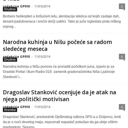
redakcija GP018
-
11/05/2014
0
Društvo
Borbeni helikopteri u brišućem letu, akrobacije letelica od kojih zastaje dah,
desant padobranaca i srećni dečji usklici. Tako je juče izgledala pista niškog
vojnog...
Narodna kuhinja u Nišu počeće sa radom
sledećeg meseca
redakcija GP018
-
11/05/2014
0
Društvo
Narodna kuhinja u Nišu ponovo će proraditi početkom juna, izjavio je za
Gradski Portal i Bum Radio 018 zamenik gradonačelnika Niša Ljubivoje
Slavković i...
Dragoslav Stanković ocenjuje da je atak na
njega politički motivisan
redakcija GP018
-
11/05/2014
0
Hronika
Dragoslav Stanković, predsednik Opštinskog odbora SPS-a u Doljevcu, tvrdi
da je u noći devetog maja, nepoznati napadač pokušao da ga ubije oštrim
predmetom. Sigurnu...