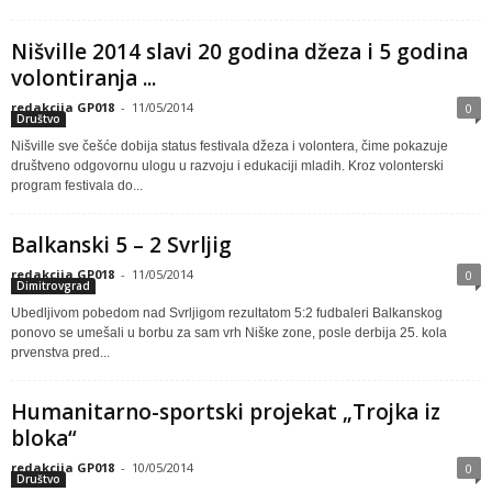
Nišville 2014 slavi 20 godina džeza i 5 godina
volontiranja ...
redakcija GP018
-
11/05/2014
0
Društvo
Nišville sve češće dobija status festivala džeza i volontera, čime pokazuje
društveno odgovornu ulogu u razvoju i edukaciji mladih. Kroz volonterski
program festivala do...
Balkanski 5 – 2 Svrljig
redakcija GP018
-
11/05/2014
0
Dimitrovgrad
Ubedljivom pobedom nad Svrljigom rezultatom 5:2 fudbaleri Balkanskog
ponovo se umešali u borbu za sam vrh Niške zone, posle derbija 25. kola
prvenstva pred...
Humanitarno-sportski projekat „Trojka iz
bloka“
redakcija GP018
-
10/05/2014
0
Društvo