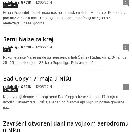
redakcija GP018
-
12/05/2014
0
Društvo
Grupa Popečitelji će 16. maja nastupiti u niškom klubu Feedback. Koncertima
pod nazivom "Ko radi? Deset godina posle!" Popečitelji ove godine
obeležavaju deset godina...
Remi Naise za kraj
redakcija GP018
-
12/05/2014
0
Niš
Rukometašice Naise igrale su nerešeno u hali Čair sa Radničkim iz Svilajnca
25 : 25, u poslednjem, 22. kolu Super lige. Poluvreme 12 :...
Bad Copy 17. maja u Nišu
redakcija GP018
-
12/05/2014
0
Društvo
Najpoznatiji domaći hip-hop bend Bad Copy održaće koncert 17. maja u
dvorištu Univerziteta u Nišu, a jedan od članova Ajs Nigrutin poziva građane
na...
Završeni otvoreni dani na vojnom aerodromu
u Nišu