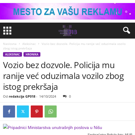
Naslovna
Aleksinac
Vozio bez dozvole. Policija mu ranije već oduzimala vozilo
zbog istog prekršaja
ALEKSINAC
HRONIKA
Vozio bez dozvole. Policija mu
ranije već oduzimala vozilo zbog
istog prekršaja
Od
redakcija GP018
-
14/10/2024
0
Saobraćajna Policija foto: MUP