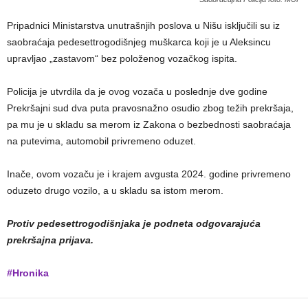
Pripadnici Ministarstva unutrašnjih poslova u Nišu isključili su iz
saobraćaja pedesettrogodišnjeg muškarca koji je u Aleksincu
upravljao „zastavom“ bez položenog vozačkog ispita.
Policija je utvrdila da je ovog vozača u poslednje dve godine
Prekršajni sud dva puta pravosnažno osudio zbog težih prekršaja,
pa mu je u skladu sa merom iz Zakona o bezbednosti saobraćaja
na putevima, automobil privremeno oduzet.
Inače, ovom vozaču je i krajem avgusta 2024. godine privremeno
oduzeto drugo vozilo, a u skladu sa istom merom.
Protiv pedesettrogodišnjaka je podneta odgovarajuća
prekršajna prijava.
#Hronika