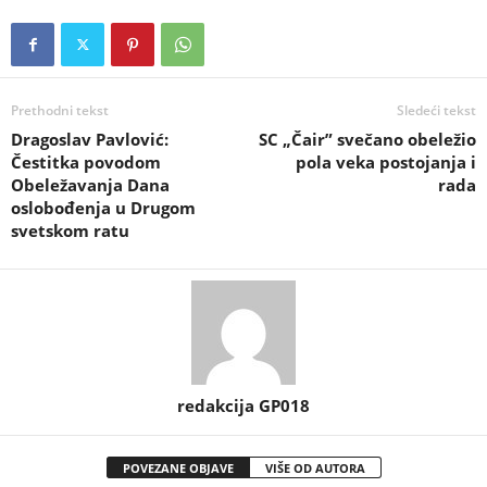
Prethodni tekst
Sledeći tekst
Dragoslav Pavlović:
SC „Čair” svečano obeležio
Čestitka povodom
pola veka postojanja i
Obeležavanja Dana
rada
oslobođenja u Drugom
svetskom ratu
redakcija GP018
POVEZANE OBJAVE
VIŠE OD AUTORA