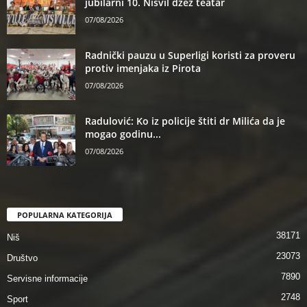
jubilarni 10. Nišvil džez teatar
07/08/2026
Radnički pauzu u Superligi koristi za proveru
protiv imenjaka iz Pirota
07/08/2026
Radulović: Ko iz policije štiti dr Milića da je
mogao godinu...
07/08/2026
POPULARNA KATEGORIJA
38171
Niš
23073
Društvo
7890
Servisne informacije
2748
Sport