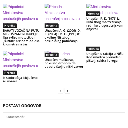
Hronika
Uhapšen P. K. (1976) iz
Niša zbog maltretiranja
radnika u ugostiteljskom
Hronika
Hronika
objektu
BAHATI VOZAČ NA PUTU
Uhapšeni A. G. (2006), D.
MEROŠINA-PROKUPLJE:
C. (2004) i M. C. (1999) iz
Upravljao motociklom
okoline Niš zbog
„suzuki“ brzinom od 234
nasilničkog ponašanja
kilometra na čas
Hronika
Uhapšen u taksiju u Nišu:
Hronika
Kod mladića pronađeni
Uhapšen muškarac,
pištolj, sekira i droga
pokušao dronom da
ubaci pištolj u niški zatvor
Hronika
Iz saobraćaja isključeno
49 vozača
POSTAVI ODGOVOR