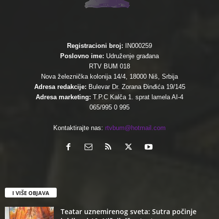
Registracioni broj:
IN000259
Poslovno ime:
Udruženje građana
RTV BUM 018
Nova železnička kolonija 14/4, 18000 Niš, Srbija
Adresa redakcije:
Bulevar Dr. Zorana Đinđića 19/145
Adresa marketing:
T.P.C Kalča 1. sprat lamela AI-4
065/995 0 995
Kontaktirajte nas:
rtvbum@hotmail.com
I VIŠE OBJAVA
Teatar uznemirenog sveta: Sutra počinje