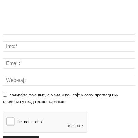
сачувајте моје име, е-маил и веб сајт у овом прегледнику
следећи пут када коментаришем.