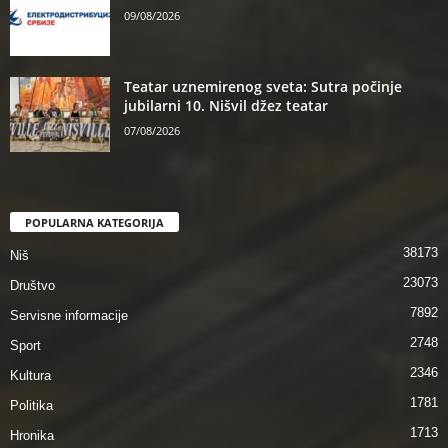
09/08/2026
Teatar uznemirenog sveta: Sutra počinje
jubilarni 10. Nišvil džez teatar
07/08/2026
POPULARNA KATEGORIJA
38173
Niš
23073
Društvo
7892
Servisne informacije
2748
Sport
2346
Kultura
1781
Politika
1713
Hronika