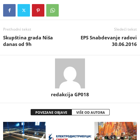
Prethodni tekst
Sledeći tekst
Skupština grada Niša
EPS Snabdevanje radovi
danas od 9h
30.06.2016
redakcija GP018
POVEZANE OBJAVE
VIŠE OD AUTORA