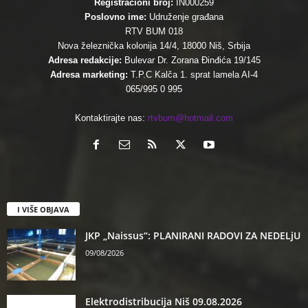
Registracioni broj:
IN000259
Poslovno ime:
Udruženje građana
RTV BUM 018
Nova železnička kolonija 14/4, 18000 Niš, Srbija
Adresa redakcije:
Bulevar Dr. Zorana Đinđića 19/145
Adresa marketing:
T.P.C Kalča 1. sprat lamela AI-4
065/995 0 995
Kontaktirajte nas:
rtvbum@hotmail.com
I VIŠE OBJAVA
JKP „Naissus“: PLANIRANI RADOVI ZA NEDELjU
09/08/2026
Elektrodistribucija Niš 09.08.2026