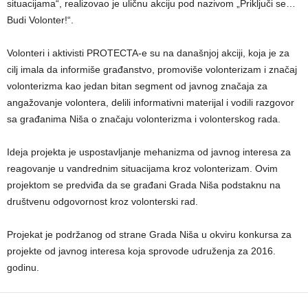
situacijama“, realizovao je uličnu akciju pod nazivom „Priključi se…
Budi Volonter!“.
Volonteri i aktivisti PROTECTA-e su na današnjoj akciji, koja je za
cilj imala da informiše građanstvo, promoviše volonterizam i značaj
volonterizma kao jedan bitan segment od javnog značaja za
angažovanje volontera, delili informativni materijal i vodili razgovor
sa građanima Niša o značaju volonterizma i volonterskog rada.
Ideja projekta je uspostavljanje mehanizma od javnog interesa za
reagovanje u vandrednim situacijama kroz volonterizam. Ovim
projektom se predviđa da se građani Grada Niša podstaknu na
društvenu odgovornost kroz volonterski rad.
Projekat je podržanog od strane Grada Niša u okviru konkursa za
projekte od javnog interesa koja sprovode udruženja za 2016.
godinu.