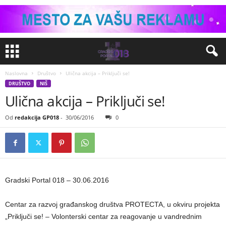
Naslovna
Društvo
Ulična akcija – Priključi se!
DRUŠTVO
NIŠ
Ulična akcija – Priključi se!
Od
redakcija GP018
-
30/06/2016
0
Gradski Portal 018 – 30.06.2016
Centar za razvoj građanskog društva PROTECTA, u okviru projekta
„Priključi se! – Volonterski centar za reagovanje u vandrednim