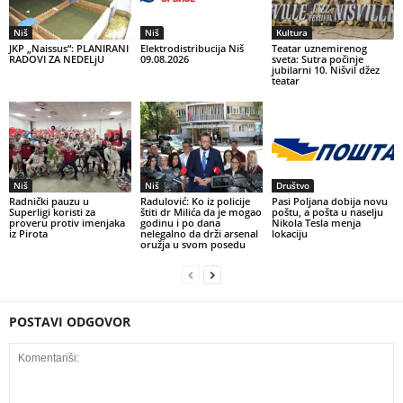
Niš
Niš
Kultura
JKP „Naissus“: PLANIRANI
Elektrodistribucija Niš
Teatar uznemirenog
RADOVI ZA NEDELjU
09.08.2026
sveta: Sutra počinje
jubilarni 10. Nišvil džez
teatar
Niš
Niš
Društvo
Radnički pauzu u
Radulović: Ko iz policije
Pasi Poljana dobija novu
Superligi koristi za
štiti dr Milića da je mogao
poštu, a pošta u naselju
proveru protiv imenjaka
godinu i po dana
Nikola Tesla menja
iz Pirota
nelegalno da drži arsenal
lokaciju
oružja u svom posedu
POSTAVI ODGOVOR