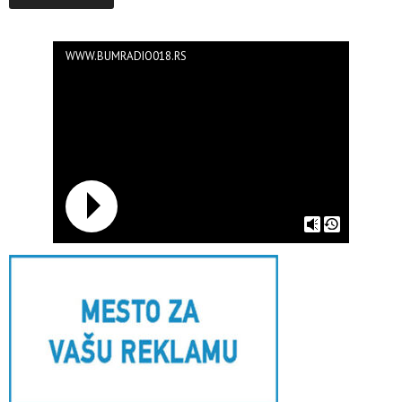
WWW.BUMRADIO018.RS