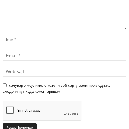
сачувајте моје име, е-маил и веб сајт у овом прегледнику
следећи пут када коментаришем.