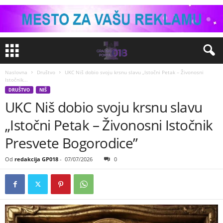
Naslovna
Društvo
UKC Niš dobio svoju krsnu slavu „Istočni Petak – Živonosni
Istočnik...
DRUŠTVO
NIŠ
UKC Niš dobio svoju krsnu slavu
„Istočni Petak – Živonosni Istočnik
Presvete Bogorodice”
Od
redakcija GP018
-
07/07/2026
0