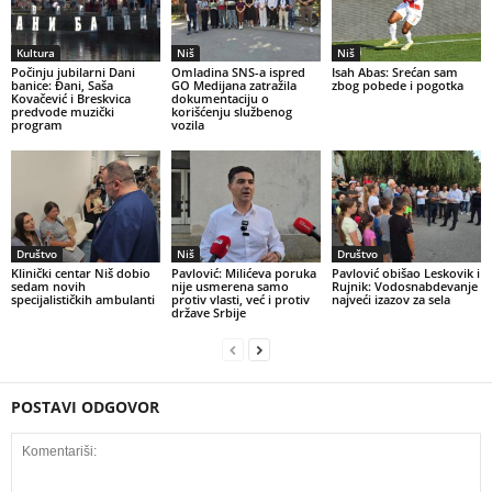
Kultura
Niš
Niš
Počinju jubilarni Dani
Omladina SNS-a ispred
Isah Abas: Srećan sam
banice: Đani, Saša
GO Medijana zatražila
zbog pobede i pogotka
Kovačević i Breskvica
dokumentaciju o
predvode muzički
korišćenju službenog
program
vozila
Društvo
Niš
Društvo
Klinički centar Niš dobio
Pavlović: Milićeva poruka
Pavlović obišao Leskovik i
sedam novih
nije usmerena samo
Rujnik: Vodosnabdevanje
specijalističkih ambulanti
protiv vlasti, već i protiv
najveći izazov za sela
države Srbije
POSTAVI ODGOVOR