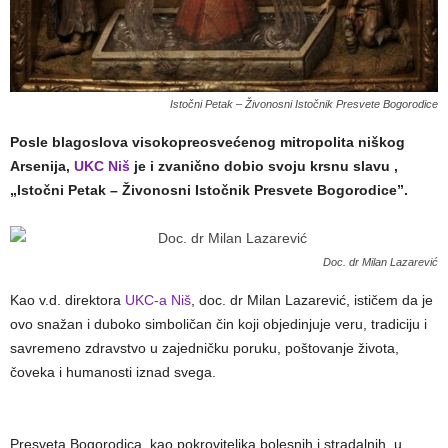
Istočni Petak – Živonosni Istočnik Presvete Bogorodice
Posle blagoslova visokopreosvećenog mitropolita niškog
Arsenija,
UKC Niš
je i zvanično dobio svoju krsnu slavu ,
„Istočni Petak – Živonosni Istočnik Presvete Bogorodice”.
Doc. dr Milan Lazarević
Kao v.d. direktora
UKC-a Niš
, doc. dr Milan Lazarević, ističem da je
ovo snažan i duboko simboličan čin koji objedinjuje veru, tradiciju i
savremeno zdravstvo u zajedničku poruku, poštovanje života,
čoveka i humanosti iznad svega.
Presveta Bogorodica, kao pokroviteljka bolesnih i stradalnih, u