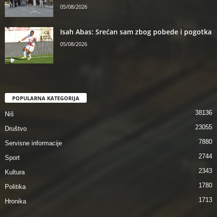
05/08/2026
Isah Abas: Srećan sam zbog pobede i pogotka
05/08/2026
POPULARNA KATEGORIJA
38136
Niš
23055
Društvo
7880
Servisne informacije
2744
Sport
2343
Kultura
1780
Politika
1713
Hronika