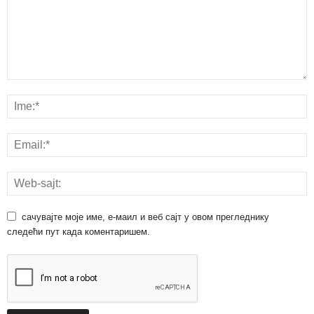
сачувајте моје име, е-маил и веб сајт у овом прегледнику
следећи пут када коментаришем.