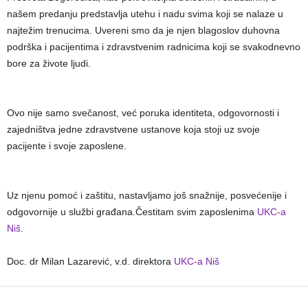
našem predanju predstavlja utehu i nadu svima koji se nalaze u
najtežim trenucima. Uvereni smo da je njen blagoslov duhovna
podrška i pacijentima i zdravstvenim radnicima koji se svakodnevno
bore za živote ljudi.
Ovo nije samo svečanost, već poruka identiteta, odgovornosti i
zajedništva jedne zdravstvene ustanove koja stoji uz svoje
pacijente i svoje zaposlene.
Uz njenu pomoć i zaštitu, nastavljamo još snažnije, posvećenije i
odgovornije u službi građana.Čestitam svim zaposlenima
UKC-a
Niš
.
Doc. dr Milan Lazarević, v.d. direktora
UKC-a Niš