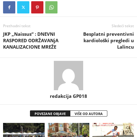
Prethodni tekst
Sledeći tekst
JKP „Naissus“ : DNEVNI
Besplatni preventivni
RASPORED ODRŽAVANjA
kardiološki pregledi u
KANALIZACIONE MREŽE
Lalincu
redakcija GP018
POVEZANE OBJAVE
VIŠE OD AUTORA