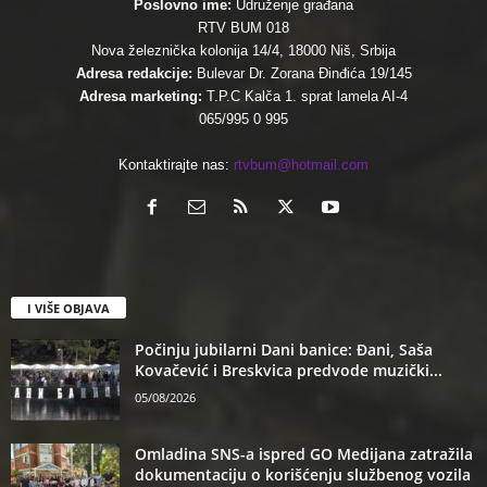
Poslovno ime:
Udruženje građana
RTV BUM 018
Nova železnička kolonija 14/4, 18000 Niš, Srbija
Adresa redakcije:
Bulevar Dr. Zorana Đinđića 19/145
Adresa marketing:
T.P.C Kalča 1. sprat lamela AI-4
065/995 0 995
Kontaktirajte nas:
rtvbum@hotmail.com
I VIŠE OBJAVA
Počinju jubilarni Dani banice: Đani, Saša
Kovačević i Breskvica predvode muzički...
05/08/2026
Omladina SNS-a ispred GO Medijana zatražila
dokumentaciju o korišćenju službenog vozila