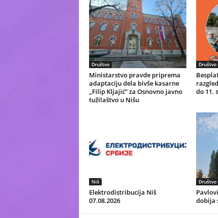
Društvo
Društvo
Ministarstvo pravde priprema
Bespla
adaptaciju dela bivše kasarne
razgled
„Filip Kljajić” za Osnovno javno
do 11.
tužilaštvo u Nišu
Niš
Društvo
Elektrodistribucija Niš
Pavlovi
07.08.2026
dobija 