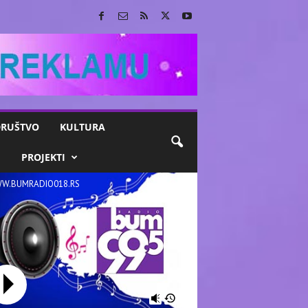
RUŠTVO
KULTURA
M
PROJEKTI
W.BUMRADIO018.RS