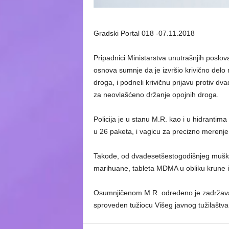
Gradski Portal 018 -07.11.2018
Pripadnici Ministarstva unutrašnjih poslov
osnova sumnje da je izvršio krivično delo 
droga, i podneli krivičnu prijavu protiv 
za neovlašćeno držanje opojnih droga.
Policija je u stanu M.R. kao i u hidrant
u 26 paketa, i vagicu za precizno merenje
Takođe, od dvadesetšestogodišnjeg muška
marihuane, tableta MDMA u obliku krune i
Osumnjičenom M.R. određeno je zadržavanj
sproveden tužiocu Višeg javnog tužilaštva