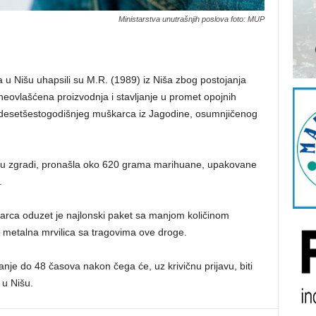
Ministarstva unutrašnjih poslova foto: MUP
a u Nišu uhapsili su M.R. (1989) iz Niša zbog postojanja
neovlašćena proizvodnja i stavljanje u promet opojnih
dvadesetšestogodišnjeg muškarca iz Jagodine, osumnjičenog
ima u zgradi, pronašla oko 620 grama marihuane, upakovane
.
rca oduzet je najlonski paket sa manjom količinom
 metalna mrvilica sa tragovima ove droge.
e do 48 časova nakon čega će, uz krivičnu prijavu, biti
 u Nišu.