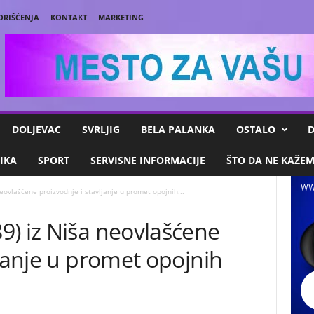
ORIŠĆENJA
KONTAKT
MARKETING
DOLJEVAC
SVRLJIG
BELA PALANKA
OSTALO
D
IKA
SPORT
SERVISNE INFORMACIJE
ŠTO DA NE KAŽE
WW
eovlašćene proizvodnje i stavljanje u promet opojnih...
9) iz Niša neovlašćene
ljanje u promet opojnih