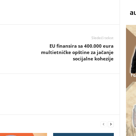
Sledeći tekst
EU finansira sa 400.000 eura
multietničke opštine za jačanje
socijalne kohezije