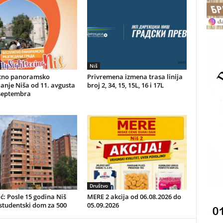
Niš
tno panoramsko
Privremena izmena trasa linija
anje Niša od 11. avgusta
broj 2, 34, 15, 15L, 16 i 17L
 septembra
Društvo
ć: Posle 15 godina Niš
MERE 2 akcija od 06.08.2026 do
studentski dom za 500
05.09.2026