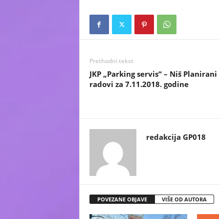
Prethodni tekst
JKP „Parking servis“ – Niš Planirani
radovi za 7.11.2018. godine
redakcija GP018
POVEZANE OBJAVE
VIŠE OD AUTORA