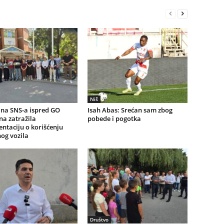
Niš
na SNS-a ispred GO
Isah Abas: Srećan sam zbog
a zatražila
pobede i pogotka
ntaciju o korišćenju
og vozila
Društvo