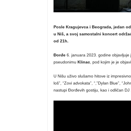
Posle Kragujevca i Beograda, jedan od 
u Niš, a svoj samostalni koncert održ
od 21h.
Đorđe
6. januara 2023. godine objavljuje 
pseudonimu
Klinac
, pod kojim je je objav
U Nišu uživo slušamo hitove iz impresivnog
loš”, “Zovi advokata”, “,”Dylan Blue”, “Jo
nastupi Đorđevih gostiju, kao i odličan DJ 