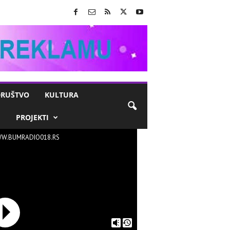
RUŠTVO
KULTURA
M
PROJEKTI
W.BUMRADIO018.RS