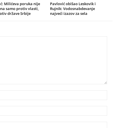
ć: Milićeva poruka nije
Pavlović obišao Leskovik i
a samo protiv vlasti,
Rujnik: Vodosnabdevanje
rotiv države Srbije
najveći izazov za sela