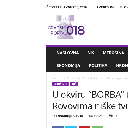
ČETVRTAK, AVGUST 6, 2026
IMPRESUM
USLOV
G
r
a
d
s
k
i
NASLOVNA
NIŠ
MEROŠINA
P
o
EKONOMIJA
POLITIKA
HRON
r
t
Naslovna
Društvo
U okviru “BORBA” turneje, Đor
a
DRUŠTVO
NIŠ
l
U okviru “BORBA” 
0
1
Rovovima niške tv
8
Od
redakcija GP018
-
04/09/2024
0