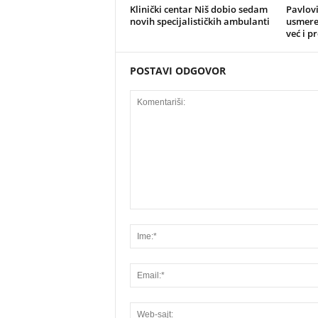
Klinički centar Niš dobio sedam
Pavlovi
novih specijalističkih ambulanti
usmeren
već i p
POSTAVI ODGOVOR