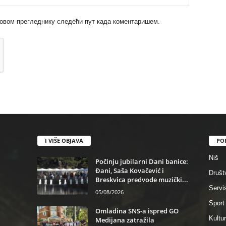
 у овом прегледнику следећи пут када коментаришем.
I VIŠE OBJAVA
PO
Niš
Počinju jubilarni Dani banice:
Đani, Saša Kovačević i
Društ
Breskvica predvode muzički...
Servi
05/08/2026
Sport
Omladina SNS-a ispred GO
Kultu
Medijana zatražila