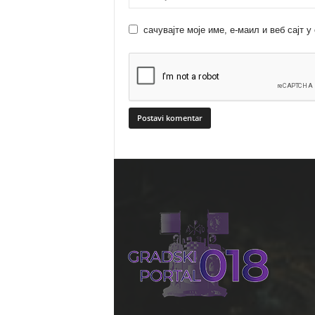
сачувајте моје име, е-маил и веб сајт