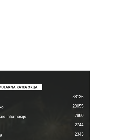
PULARNA KATEGORIJA
38136
23055
vo
7880
sne informacije
2744
2343
ra