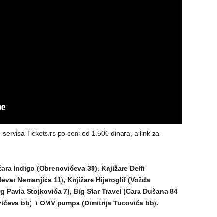
 servisa Tickets.rs po ceni od 1.500 dinara, a link za
ara Indigo (Obrenovićeva 39), Knjižare Delfi
evar Nemanjića 11), Knjižare Hijeroglif (Vožda
rg Pavla Stojkovića 7), Big Star Travel (Cara Dušana 84
vićeva bb) i OMV pumpa (Dimitrija Tucovića bb).