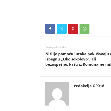
Prethodni tekst
Nišlije pomoću lutaka pokušavaju 
izbegnu „Oko sokolovo“, ali
bezuspešno, kažu iz Komunalne mil
redakcija GP018