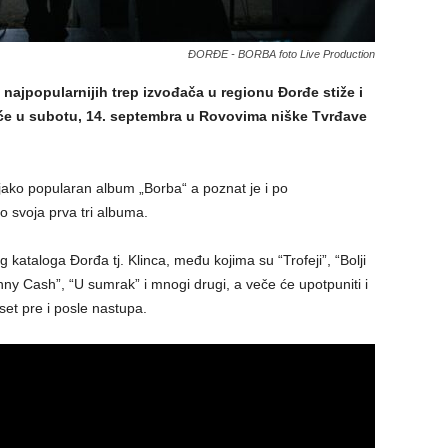
ĐORĐE - BORBA foto Live Production
najpopularnijih trep izvođača u regionu Đorđe stiže i
aće u subotu, 14. septembra u Rovovima niške Tvrđave
jako popularan album „Borba“ a poznat je i po
io svoja prva tri albuma.
 kataloga Đorđa tj. Klinca, među kojima su “Trofeji”, “Bolji
hnny Cash”, “U sumrak” i mnogi drugi, a veče će upotpuniti i
set pre i posle nastupa.