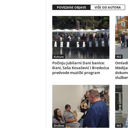
POVEZANE OBJAVE
VIŠE OD AUTORA
Kultura
Niš
Počinju jubilarni Dani banice:
Omladi
Đani, Saša Kovačević i Breskvica
Medijan
predvode muzički program
dokume
služben
Društvo
Niš