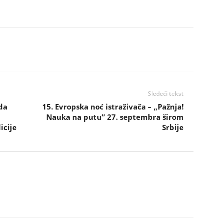
Sledeći tekst
da
15. Evropska noć istraživača – „Pažnja!
Nauka na putu” 27. septembra širom
icije
Srbije