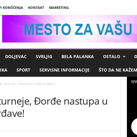
I KORIŠĆENJA
KONTAKT
MARKETING
DOLJEVAC
SVRLJIG
BELA PALANKA
OSTALO
D
IKA
SPORT
SERVISNE INFORMACIJE
ŠTO DA NE KAŽE
WW
đe nastupa u Rovovima niške tvrđave!
turneje, Đorđe nastupa u
rđave!