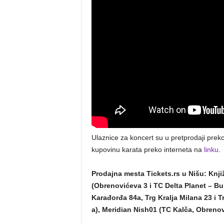
Ulaznice za koncert su u pretprodaji preko
kupovinu karata preko interneta na
linku
.
Prodajna mesta Tickets.rs u Nišu: Knjiž
(Obrenovićeva 3 i TC Delta Planet – Bul
Karađorđa 84a, Trg Kralja Milana 23 i T
a), Meridian Nish01 (TC Kalča, Obreno