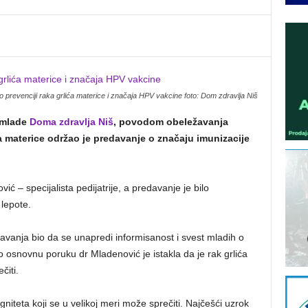
 prevenciji raka grlića materice i značaja HPV vakcine foto: Dom zdravlja Niš
a mlade
Doma zdravlja Niš
, povodom obeležavanja
a materice održao je predavanje o značaju imunizacije
ć – specijalista pedijatrije, a predavanje je bilo
lepote.
edavanja bio da se unapredi informisanost i svest mladih o
osnovnu poruku dr Mladenović je istakla da je rak grlića
čiti.
gniteta koji se u velikoj meri može sprečiti. Najčešći uzrok