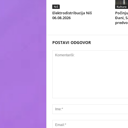
Niš
Kultura
Elektrodistribucija Niš
Počinju
06.08.2026
Đani, S
predvo
POSTAVI ODGOVOR