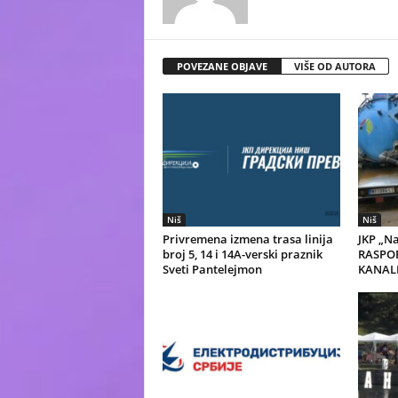
POVEZANE OBJAVE
VIŠE OD AUTORA
Niš
Niš
Privremena izmena trasa linija
JKP „Na
broj 5, 14 i 14A-verski praznik
RASPO
Sveti Pantelejmon
KANAL