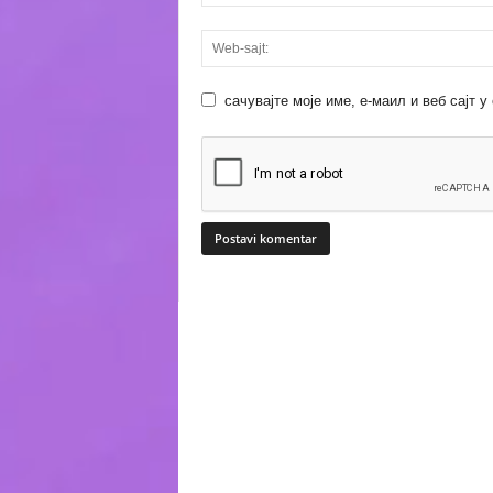
сачувајте моје име, е-маил и веб сајт