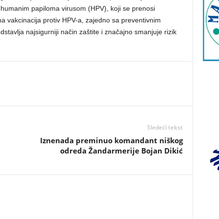
a humanim papiloma virusom (HPV), koji se prenosi
na vakcinacija protiv HPV-a, zajedno sa preventivnim
tavlja najsigurniji način zaštite i značajno smanjuje rizik
Sledeći tekst
6
Iznenada preminuo komandant niškog
odreda Žandarmerije Bojan Dikić