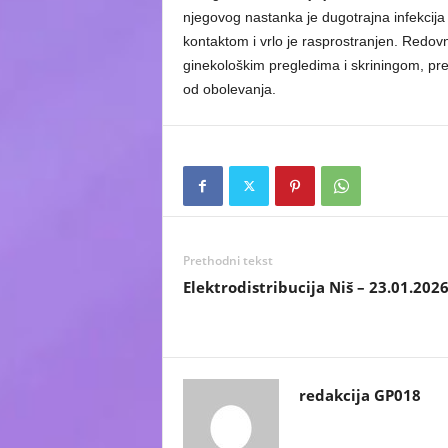
njegovog nastanka je dugotrajna infekcij
kontaktom i vrlo je rasprostranjen. Redov
ginekološkim pregledima i skriningom, preds
od obolevanja.
Prethodni tekst
Elektrodistribucija Niš – 23.01.202
redakcija GP018