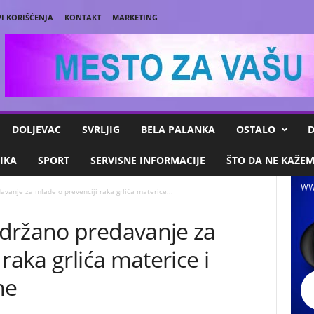
I KORIŠĆENJA
KONTAKT
MARKETING
DOLJEVAC
SVRLJIG
BELA PALANKA
OSTALO
D
IKA
SPORT
SERVISNE INFORMACIJE
ŠTO DA NE KAŽE
WW
vanje za mlade o prevenciji raka grlića materice...
držano predavanje za
raka grlića materice i
ne