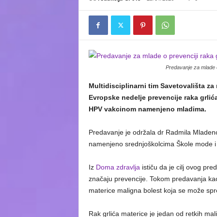
Predavanje za mlade o
Multidisciplinarni tim Savetovališta z
Evropske nedelje prevencije raka grlić
HPV vakcinom namenjeno mladima.
Predavanje je održala dr Radmila Mladenovi
namenjeno srednjoškolcima Škole mode i 
Iz
Doma zdravlja
ističu da je cilj ovog pr
značaju prevencije. Tokom predavanja kao 
materice maligna bolest koja se može spre
Rak grlića materice je jedan od retkih mali