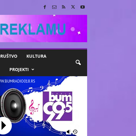
RUŠTVO
KULTURA
M
PROJEKTI
W.BUMRADIO018.RS