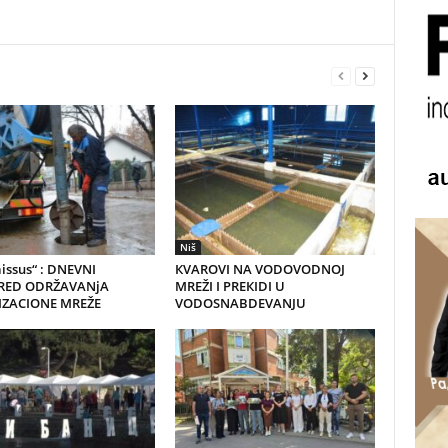
Niš
issus“ : DNEVNI
КVAROVI NA VODOVODNOJ
RED ODRŽAVANjA
MREŽI I PREКIDI U
IZACIONE MREŽE
VODOSNABDEVANJU