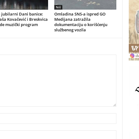
Niš
 jubilarni Dani banice:
Omladina SNS-a ispred GO
aša Kovačević i Breskvica
Medijana zatražila
de muzički program
dokumentaciju o korišćenju
službenog vozila