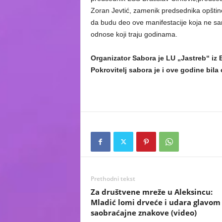
Zoran Jevtić, zamenik predsednika opštine T
da budu deo ove manifestacije koja ne samo
odnose koji traju godinama.
Organizator Sabora je LU „Jastreb“ iz 
Pokrovitelj sabora je i ove godine bila
Prethodni tekst
Za društvene mreže u Aleksincu:
Mladić lomi drveće i udara glavom
saobraćajne znakove (video)