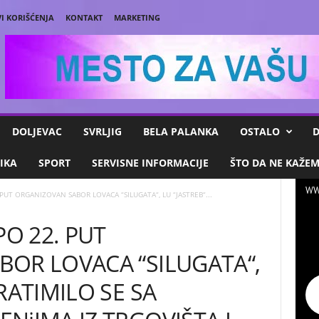
I KORIŠĆENJA
KONTAKT
MARKETING
DOLJEVAC
SVRLJIG
BELA PALANKA
OSTALO
D
IKA
SPORT
SERVISNE INFORMACIJE
ŠTO DA NE KAŽE
WW
 PUT ORGANIZOVAN SABOR LOVACA “SILUGATA“, LU “JASTREB“...
PO 22. PUT
OR LOVACA “SILUGATA“,
RATIMILO SE SA