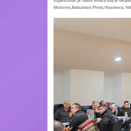
organizovan je Sabor lovaca koji je okupio 
Mošorina,Babušnice,Pirota,Vlasotinca, Niš