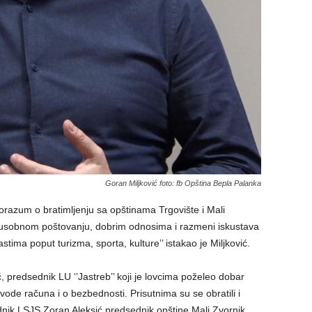
Goran Miljković foto: fb Opština Bepla Palanka
porazum o bratimljenju sa opštinama Trgovište i Mali
đusobnom poštovanju, dobrim odnosima i razmeni iskustava
stima poput turizma, sporta, kulture’’ istakao je Miljković.
 predsednik LU ‘’Jastreb’’ koji je lovcima poželeo dobar
 vode računa i o bezbednosti. Prisutnima su se obratili i
dnik LSJS Zoran Aleksić,predsednik opštine Mali Zvornik