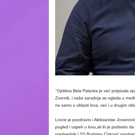
‘’Opština Bela Palanka je već potpisala s
Zvornik, i naša saradnja se ogleda u me
ne samo u oblasti lova, već i u drugim obla
Lovce je pozdravio i Aleksandar Jovanović,
pogled i uspeh u lovu,ali ih je podsetio da
predsednik LSS Bratislav Ćirković,predse