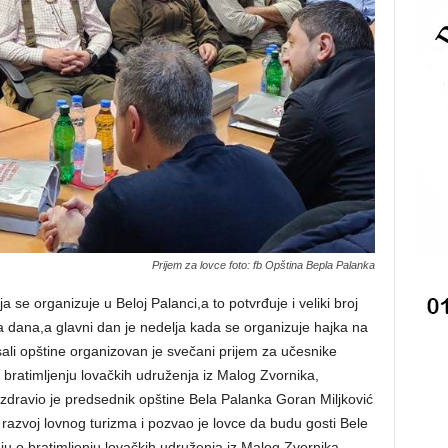
Prijem za lovce foto: fb Opština Bepla Palanka
 se organizuje u Beloj Palanci,a to potvrđuje i veliki broj
va dana,a glavni dan je nedelja kada se organizuje hajka na
sali opštine organizovan je svečani prijem za učesnike
bratimljenju lovačkih udruženja iz Malog Zvornika,
ozdravio je predsednik opštine Bela Palanka Goran Miljković
a razvoj lovnog turizma i pozvao je lovce da budu gosti Bele
u o bratimljenju lovačkih udruženja iz Malog Zvornika,