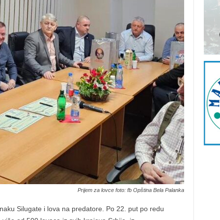
Prijem za lovce foto: fb Opština Bela Palanka
naku Silugate i lova na predatore. Po 22. put po redu