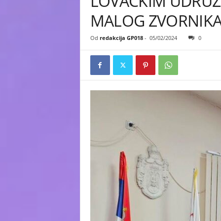
LOVAČKIM UDRUŽE
MALOG ZVORNIK
Od
redakcija GP018
-
05/02/2024
0