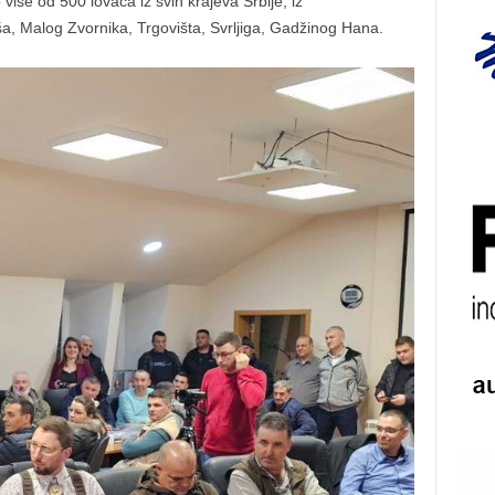
više od 500 lovaca iz svih krajeva Srbije, iz
a, Malog Zvornika, Trgovišta, Svrljiga, Gadžinog Hana.