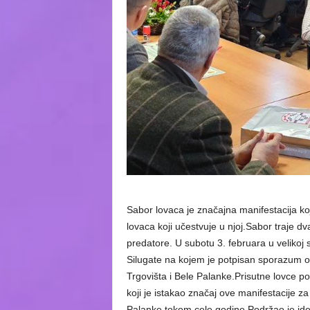
Sabor lovaca je značajna manifestacija koja
lovaca koji učestvuje u njoj.Sabor traje d
predatore. U subotu 3. februara u velikoj 
Silugate na kojem je potpisan sporazum o 
Trgovišta i Bele Palanke.Prisutne lovce p
koji je istakao značaj ove manifestacije z
Palanke tokom cele godine.Podržao je idej