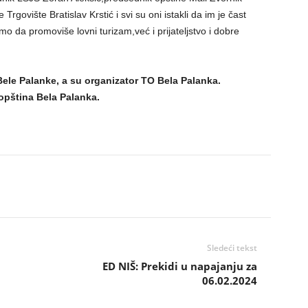
rgovište Bratislav Krstić i svi su oni istakli da im je čast
 da promoviše lovni turizam,već i prijateljstvo i dobre
Bele Palanke, a su organizator TO Bela Palanka.
 opština Bela Palanka.
Sledeći tekst
ED NIŠ: Prekidi u napajanju za
06.02.2024