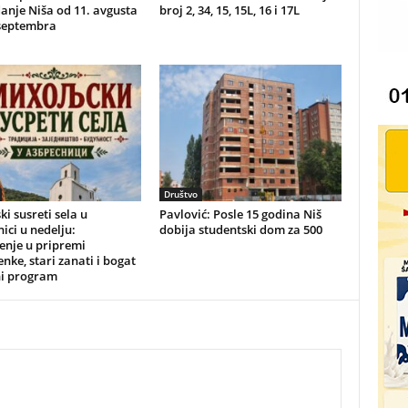
anje Niša od 11. avgusta
broj 2, 34, 15, 15L, 16 i 17L
 septembra
Društvo
ki susreti sela u
Pavlović: Posle 15 godina Niš
ici u nedelju:
dobija studentski dom za 500
enje u pripremi
nke, stari zanati i bogat
ni program