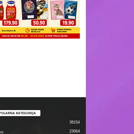
PULARNA KATEGORIJA
38154
23064
vo