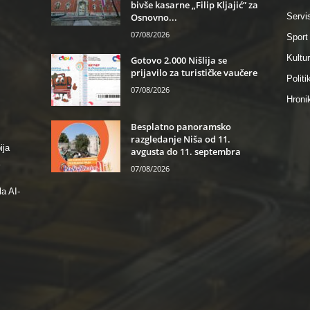
bivše kasarne „Filip Kljajić” za
Osnovno...
Servi
07/08/2026
Sport
Kultu
Gotovo 2.000 Nišlija se
prijavilo za turističke vaučere
Politi
07/08/2026
Hroni
Besplatno panoramsko
razgledanje Niša od 11.
ija
avgusta do 11. septembra
07/08/2026
a AI-