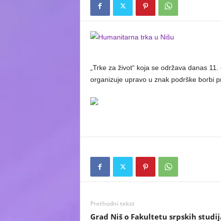
„Trke za život“ koja se održava danas 11.
organizuje upravo u znak podrške borbi p
Prethodni tekst
Grad Niš o Fakultetu srpskih studij