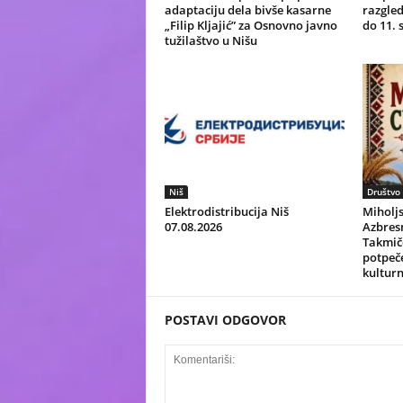
adaptaciju dela bivše kasarne
razgled
„Filip Kljajić” za Osnovno javno
do 11.
tužilaštvo u Nišu
Niš
Društvo
Elektrodistribucija Niš
Miholjs
07.08.2026
Azbresn
Takmič
potpeče
kultur
POSTAVI ODGOVOR