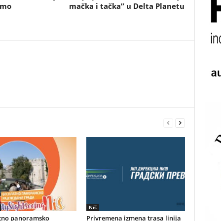
imo
mačka i tačka” u Delta Planetu
Niš
tno panoramsko
Privremena izmena trasa linija