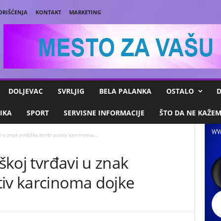
ORIŠĆENJA
KONTAKT
MARKETING
DOLJEVAC
SVRLJIG
BELA PALANKA
OSTALO
D
IKA
SPORT
SERVISNE INFORMACIJE
ŠTO DA NE KAŽE
WW
vi u znak podrške borbi protiv karcinoma...
iškoj tvrđavi u znak
tiv karcinoma dojke