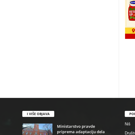
I VIŠE OBJAVA
PO
Niš
Ministarstvo pravde
priprema adaptaciju dela
Društ