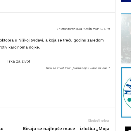
Humanitarna trka u Nišu foto: GP018
 oktobra u Niškoj tvrđavi, a koja se treću godinu zaredom
rotiv karcinoma dojke.
Trka za život foto: „Udruženje Budite uz nas “
Sledeći tekst
a:
Biraju se najlepše mace – izložba „Moja