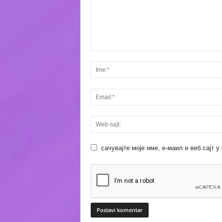
сачувајте моје име, е-маил и веб сајт