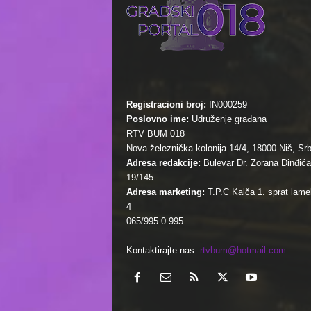
Registracioni broj:
IN000259
Poslovno ime:
Udruženje građana
RTV BUM 018
Nova železnička kolonija 14/4, 18000 Niš, Srb
Adresa redakcije:
Bulevar Dr. Zorana Đinđića
19/145
Adresa marketing:
T.P.C Kalča 1. sprat lamel
4
065/995 0 995
Kontaktirajte nas:
rtvbum@hotmail.com