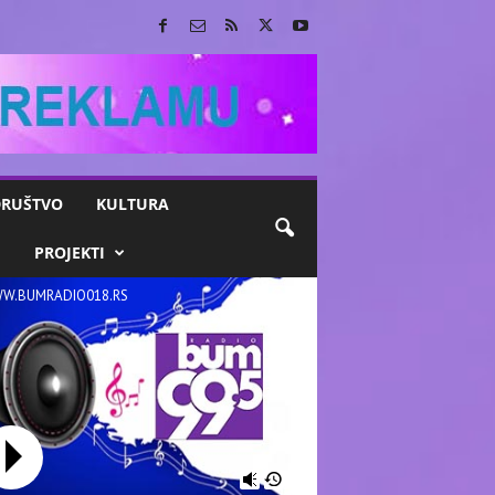
RUŠTVO
KULTURA
M
PROJEKTI
W.BUMRADIO018.RS