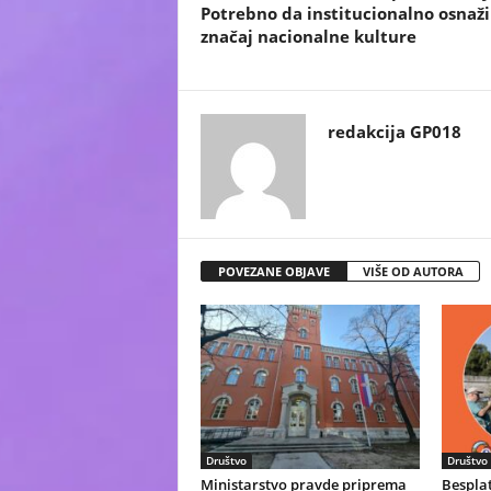
Potrebno da institucionalno osnaž
značaj nacionalne kulture
redakcija GP018
POVEZANE OBJAVE
VIŠE OD AUTORA
Društvo
Društvo
Ministarstvo pravde priprema
Bespla