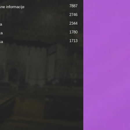
7887
sne informacije
2746
2344
ra
1780
ka
1713
ka