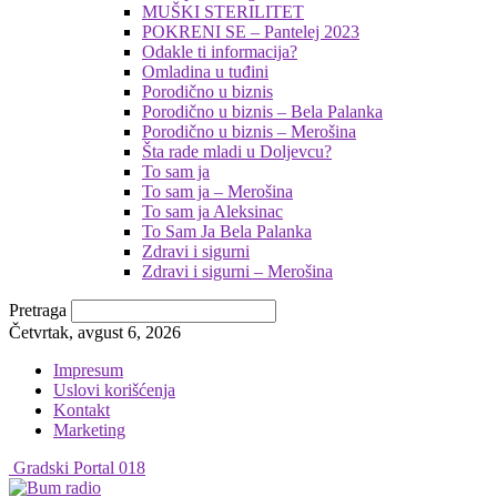
MUŠKI STERILITET
POKRENI SE – Pantelej 2023
Odakle ti informacija?
Omladina u tuđini
Porodično u biznis
Porodično u biznis – Bela Palanka
Porodično u biznis – Merošina
Šta rade mladi u Doljevcu?
To sam ja
To sam ja – Merošina
To sam ja Aleksinac
To Sam Ja Bela Palanka
Zdravi i sigurni
Zdravi i sigurni – Merošina
Pretraga
Četvrtak, avgust 6, 2026
Impresum
Uslovi korišćenja
Kontakt
Marketing
Gradski Portal 018