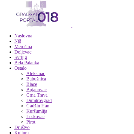
Naslovna
Niš
Merošina
Doljevac
Svrljig
Bela Palanka
Ostalo
Aleksinac
Babušnica
Blace
Bujanovac
Crna Trava
Dimitrovgrad
Gadžin Han
Kuršumlija
Leskovac
Pirot
Društvo
Kultura