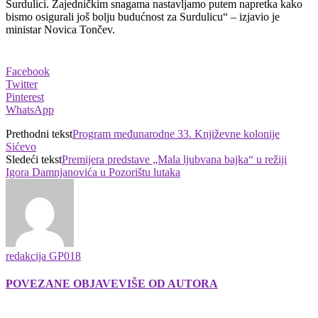
Surdulici. Zajedničkim snagama nastavljamo putem napretka kako
bismo osigurali još bolju budućnost za Surdulicu“ – izjavio je
ministar Novica Tončev.
Facebook
Twitter
Pinterest
WhatsApp
Prethodni tekst
Program međunarodne 33. Književne kolonije
Sićevo
Sledeći tekst
Premijera predstave „Mala ljubvana bajka“ u režiji
Igora Damnjanovića u Pozorištu lutaka
redakcija GP018
POVEZANE OBJAVE
VIŠE OD AUTORA