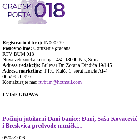
Registracioni broj:
IN000259
Poslovno ime:
Udruženje građana
RTV BUM 018
Nova železnička kolonija 14/4, 18000 Niš, Srbija
Adresa redakcije:
Bulevar Dr. Zorana Đinđića 19/145
Adresa marketing:
T.P.C Kalča 1. sprat lamela AI-4
065/995 0 995
Kontaktirajte nas:
rtvbum@hotmail.com
I VIŠE OBJAVA
Počinju jubilarni Dani banice: Đani, Saša Kovačević
i Breskvica predvode muzički...
05/08/2026