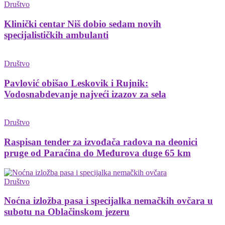
Društvo
Klinički centar Niš dobio sedam novih
specijalističkih ambulanti
Društvo
Pavlović obišao Leskovik i Rujnik:
Vodosnabdevanje najveći izazov za sela
Društvo
Raspisan tender za izvođača radova na deonici
pruge od Paraćina do Međurova duge 65 km
Društvo
Noćna izložba pasa i specijalka nemačkih ovčara u
subotu na Oblačinskom jezeru