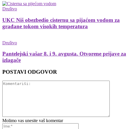
Društvo
UKC Niš obezbedio cisternu sa pijaćom vodom za
građane tokom visokih temperatura
Društvo
Pantelejski vašar 8. i 9. avgusta. Otvorene prijave za
izlagače
POSTAVI ODGOVOR
Molimo vas unesite vaš komentar