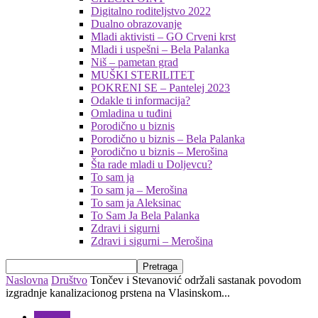
Digitalno roditeljstvo 2022
Dualno obrazovanje
Mladi aktivisti – GO Crveni krst
Mladi i uspešni – Bela Palanka
Niš – pametan grad
MUŠKI STERILITET
POKRENI SE – Pantelej 2023
Odakle ti informacija?
Omladina u tuđini
Porodično u biznis
Porodično u biznis – Bela Palanka
Porodično u biznis – Merošina
Šta rade mladi u Doljevcu?
To sam ja
To sam ja – Merošina
To sam ja Aleksinac
To Sam Ja Bela Palanka
Zdravi i sigurni
Zdravi i sigurni – Merošina
Naslovna
Društvo
Tončev i Stevanović održali sastanak povodom
izgradnje kanalizacionog prstena na Vlasinskom...
Društvo