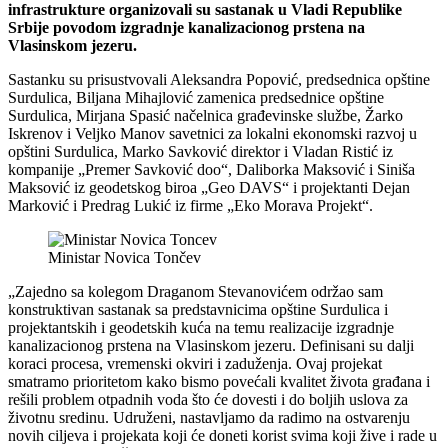
infrastrukture organizovali su sastanak u Vladi Republike
Srbije povodom izgradnje kanalizacionog prstena na
Vlasinskom jezeru.
Sastanku su prisustvovali Aleksandra Popović, predsednica opštine
Surdulica, Biljana Mihajlović zamenica predsednice opštine
Surdulica, Mirjana Spasić načelnica građevinske službe, Žarko
Iskrenov i Veljko Manov savetnici za lokalni ekonomski razvoj u
opštini Surdulica, Marko Savković direktor i Vladan Ristić iz
kompanije „Premer Savković doo“, Daliborka Maksović i Siniša
Maksović iz geodetskog biroa „Geo DAVS“ i projektanti Dejan
Marković i Predrag Lukić iz firme „Eko Morava Projekt“.
Ministar Novica Tončev
„Zajedno sa kolegom Draganom Stevanovićem održao sam
konstruktivan sastanak sa predstavnicima opštine Surdulica i
projektantskih i geodetskih kuća na temu realizacije izgradnje
kanalizacionog prstena na Vlasinskom jezeru. Definisani su dalji
koraci procesa, vremenski okviri i zaduženja. Ovaj projekat
smatramo prioritetom kako bismo povećali kvalitet života građana i
rešili problem otpadnih voda što će dovesti i do boljih uslova za
životnu sredinu. Udruženi, nastavljamo da radimo na ostvarenju
novih ciljeva i projekata koji će doneti korist svima koji žive i rade u