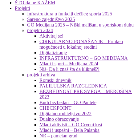
ŠTO da ne KAŽEM
Projekti
Infrastruktura u funkciji dečijeg sporta 2025
Šareno zajedništvo 2025
GO Medijana 2025 – Niški mališani u sportskom duhu
projekti 2024
Aktiviraj se!
CIRKULARNO PONAŠANJE – Prilike i
mogućnosti u lokalnoj sredini
Digitaliziranje
INFRASTRUKTURNO – GO MEDIJANA
Mladi i sport – Medijana 2024
Niš- Da li znaš šta da klikneš?!
projekti arhiva
Romski dnevnik
PALILULSKA RAZGLEDNICA
BEZBEDNOST PRE SVEGA – MEROŠINA
2023
Budi bezbedan – GO Pantelej
CHECKPOINT
Digitalno roditeljstvo 2022
Dualno obrazovanje
Mladi aktivisti – GO Crveni krst
Mladi i uspešni – Bela Palanka
Niš – pametan grad