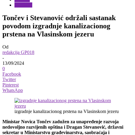
Merošina
Tončev i Stevanović održali sastanak
povodom izgradnje kanalizacionog
prstena na Vlasinskom jezeru
Od
redakcija GP018
-
13/09/2024
0
Facebook
Twitter
Pinterest
WhatsApp
izgradnje kanalizacionog prstena na Vlasinskom jezeru
Ministar Novica Tončev zadužen za unapređenje razvoja
nedovoljno razvijenih opština i Dragan Stevanović, državni
sekretar u Ministarstvu građevinarstva, saobraćaja i