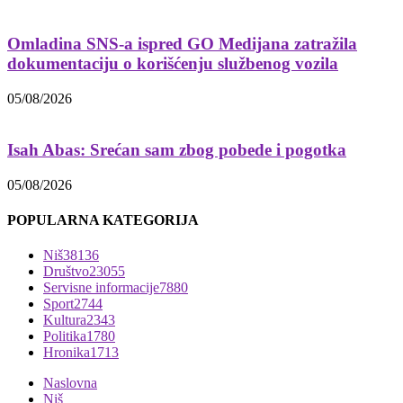
Omladina SNS-a ispred GO Medijana zatražila
dokumentaciju o korišćenju službenog vozila
05/08/2026
Isah Abas: Srećan sam zbog pobede i pogotka
05/08/2026
POPULARNA KATEGORIJA
Niš
38136
Društvo
23055
Servisne informacije
7880
Sport
2744
Kultura
2343
Politika
1780
Hronika
1713
Naslovna
Niš