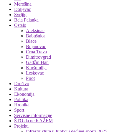
Merošina
Doljevac
Svrljig
Bela Palanka
Ostalo
Aleksinac
Babušnica
Blace
Bujanovac
Crna Trava
Dimitrovgrad
Gadžin Han
Kuršumlija
Leskovac
Pirot
Društvo
Kultura
Ekonomija
Politika
Hronika
Sport
Servisne informacije
ŠTO da ne KAŽEM
Projekti
Infrastruktura u funkciji dečijeg sporta 2025