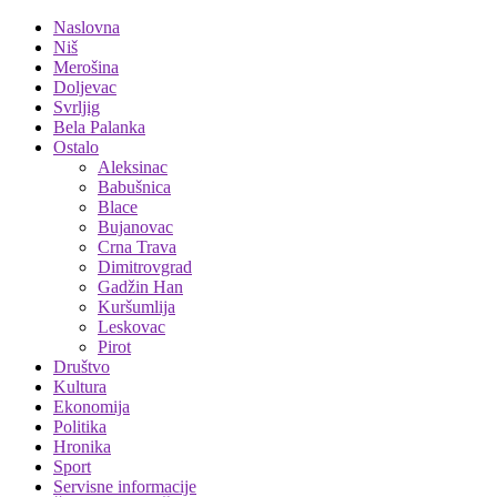
Naslovna
Niš
Merošina
Doljevac
Svrljig
Bela Palanka
Ostalo
Aleksinac
Babušnica
Blace
Bujanovac
Crna Trava
Dimitrovgrad
Gadžin Han
Kuršumlija
Leskovac
Pirot
Društvo
Kultura
Ekonomija
Politika
Hronika
Sport
Servisne informacije