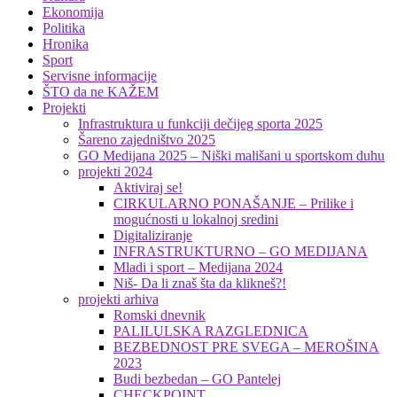
Ekonomija
Politika
Hronika
Sport
Servisne informacije
ŠTO da ne KAŽEM
Projekti
Infrastruktura u funkciji dečijeg sporta 2025
Šareno zajedništvo 2025
GO Medijana 2025 – Niški mališani u sportskom duhu
projekti 2024
Aktiviraj se!
CIRKULARNO PONAŠANJE – Prilike i
mogućnosti u lokalnoj sredini
Digitaliziranje
INFRASTRUKTURNO – GO MEDIJANA
Mladi i sport – Medijana 2024
Niš- Da li znaš šta da klikneš?!
projekti arhiva
Romski dnevnik
PALILULSKA RAZGLEDNICA
BEZBEDNOST PRE SVEGA – MEROŠINA
2023
Budi bezbedan – GO Pantelej
CHECKPOINT