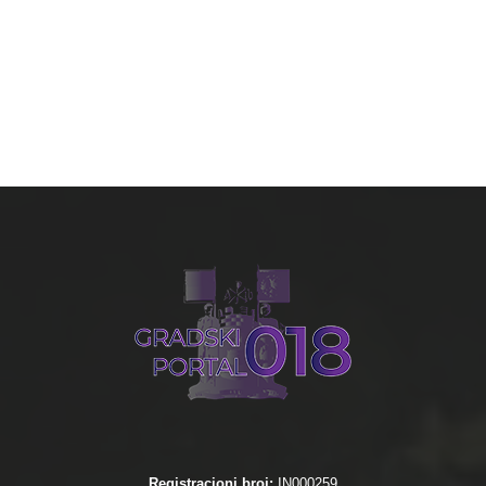
Registracioni broj:
IN000259