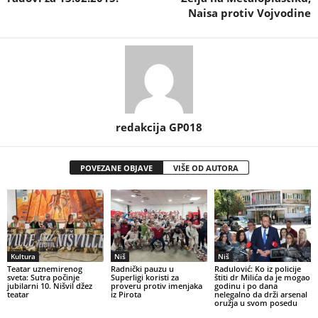
Naisa protiv Vojvodine
redakcija GP018
POVEZANE OBJAVE
VIŠE OD AUTORA
Kultura
Niš
Niš
Teatar uznemirenog
Radnički pauzu u
Radulović: Ko iz policije
sveta: Sutra počinje
Superligi koristi za
štiti dr Milića da je mogao
jubilarni 10. Nišvil džez
proveru protiv imenjaka
godinu i po dana
teatar
iz Pirota
nelegalno da drži arsenal
oružja u svom posedu