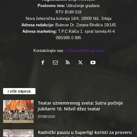
Poslovno ime:
Udruženje građana
RTV BUM 018
Nova železnička kolonija 14/4, 18000 Niš, Srbija
Adresa redakcije:
Bulevar Dr. Zorana Đinđića 19/145
Adresa marketing:
T.P.C Kalča 1. sprat lamela AI-4
065/995 0 995
Kontaktirajte nas:
rtvbum@hotmail.com
I VIŠE OBJAVA
Teatar uznemirenog sveta: Sutra počinje
jubilarni 10. Nišvil džez teatar
07/08/2026
Radnički pauzu u Superligi koristi za proveru