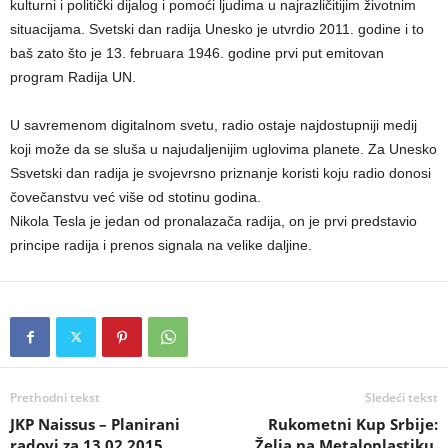
kulturni i politički dijalog i pomoći ljudima u najrazličitijim životnim
situacijama. Svetski dan radija Unesko je utvrdio 2011. godine i to
baš zato što je 13. februara 1946. godine prvi put emitovan
program Radija UN.
U savremenom digitalnom svetu, radio ostaje najdostupniji medij
koji može da se sluša u najudaljenijim uglovima planete. Za Unesko
Ssvetski dan radija je svojevrsno priznanje koristi koju radio donosi
čovečanstvu već više od stotinu godina.
Nikola Tesla je jedan od pronalazača radija, on je prvi predstavio
principe radija i prenos signala na velike daljine.
Prethodni tekst
Sledeći tekst
JKP Naissus – Planirani
Rukometni Kup Srbije:
radovi za 13.02.2015.
Želja na Metaloplastiku,