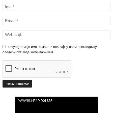
сачувајте моје име, е-маил и веб сајт у овом прегледнику
следећи пут када коментаришем.
WWW.BUMRADIO018.RS