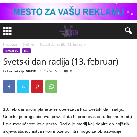
Naslovna
Društvo
Svetski dan radija (13. februar)
DRUŠTVO
NIŠ
Svetski dan radija (13. februar)
Od
redakcija GP018
-
13/02/2015
0
13. februar širom planete se obeležava kao Svetski dan radija.
Unesko je proglasio ovaj praznik da bi promovisao radio kao mediji
i sve mogućnosti koje pruža.
Radio je medij koji dopire do najširih
slojeva stanovništva i koji može učiniti mnogo za obrazovanje,