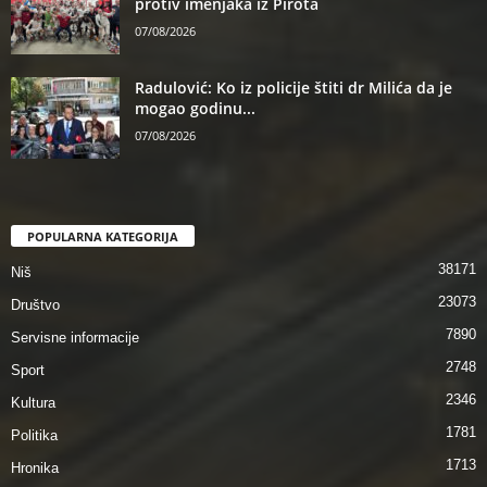
protiv imenjaka iz Pirota
07/08/2026
Radulović: Ko iz policije štiti dr Milića da je
mogao godinu...
07/08/2026
POPULARNA KATEGORIJA
38171
Niš
23073
Društvo
7890
Servisne informacije
2748
Sport
2346
Kultura
1781
Politika
1713
Hronika