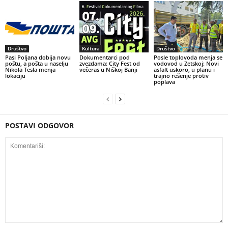
Društvo
Kultura
Društvo
Pasi Poljana dobija novu
Dokumentarci pod
Posle toplovoda menja se
poštu, a pošta u naselju
zvezdama: City Fest od
vodovod u Zetskoj: Novi
Nikola Tesla menja
večeras u Niškoj Banji
asfalt uskoro, u planu i
lokaciju
trajno rešenje protiv
poplava
POSTAVI ODGOVOR