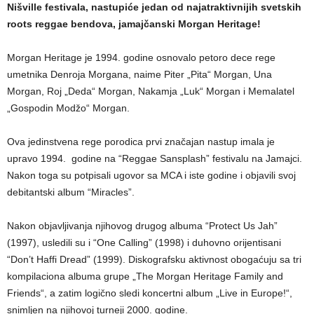
Nišville festivala, nastupiće jedan od najatraktivnijih svetskih
roots reggae bendova, jamajčanski Morgan Heritage!
Morgan Heritage je 1994. godine osnovalo petoro dece rege
umetnika Denroja Morgana, naime Piter „Pita“ Morgan, Una
Morgan, Roj „Deda“ Morgan, Nakamja „Luk“ Morgan i Memalatel
„Gospodin Modžo“ Morgan.
Ova jedinstvena rege porodica prvi značajan nastup imala je
upravo 1994. godine na “Reggae Sansplash” festivalu na Jamajci.
Nakon toga su potpisali ugovor sa MCA i iste godine i objavili svoj
debitantski album “Miracles”.
Nakon objavljivanja njihovog drugog albuma “Protect Us Jah”
(1997), usledili su i “One Calling” (1998) i duhovno orijentisani
“Don’t Haffi Dread” (1999). Diskografsku aktivnost obogaćuju sa tri
kompilaciona albuma grupe „The Morgan Heritage Family and
Friends“, a zatim logično sledi koncertni album „Live in Europe!“,
snimljen na njihovoj turneji 2000. godine.