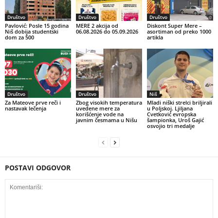
Društvo
Društvo
Društvo
Pavlović: Posle 15 godina
MERE 2 akcija od
Diskont Super Mere –
Niš dobija studentski
06.08.2026 do 05.09.2026
asortiman od preko 1000
dom za 500
artikla
Društvo
Društvo
Niš
Za Mateove prve reči i
Zbog visokih temperatura
Mladi niški strelci briljirali
nastavak lečenja
uvedene mere za
u Poljskoj. Ljiljana
korišćenje vode na
Cvetković evropska
javnim česmama u Nišu
šampionka, Uroš Gajić
osvojio tri medalje
POSTAVI ODGOVOR