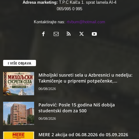
Adresa marketing:
T.P.C Kalča 1. sprat lamela AI-4
065/995 0 995
Kontaktirajte nas:
rtvbum@hotmail.com
I VIŠE OBJAVA
Miholjski susreti sela u Azbresnici u nedelju:
Takmičenje u pripremi potpečenke,...
06/08/2026
Pavlović: Posle 15 godina Niš dobija
studentski dom za 500
06/08/2026
MERE 2 akcija od 06.08.2026 do 05.09.2026