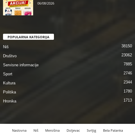
06/08/2026
POPULARNA KATEGORIJA
38150
Niš
23062
Društvo
7885
Servisne informacije
2746
Sport
2344
Kultura
1780
Politika
1713
Hronika
Naslovna
Niš
Merošina
Doljevac
Svrljig
Bela Palanka