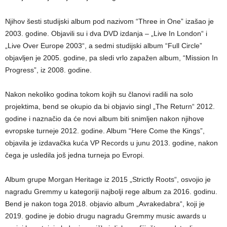
Njihov šesti studijski album pod nazivom “Three in One” izašao je
2003. godine. Objavili su i dva DVD izdanja – „Live In London“ i
„Live Over Europe 2003“, a sedmi studijski album “Full Circle”
objavljen je 2005. godine, pa sledi vrlo zapažen album, “Mission In
Progress”, iz 2008. godine.
Nakon nekoliko godina tokom kojih su članovi radili na solo
projektima, bend se okupio da bi objavio singl „The Return“ 2012.
godine i naznačio da će novi album biti snimljen nakon njihove
evropske turneje 2012. godine. Album “Here Come the Kings”,
objavila je izdavačka kuća VP Records u junu 2013. godine, nakon
čega je usledila još jedna turneja po Evropi.
Album grupe Morgan Heritage iz 2015 „Strictly Roots“, osvojio je
nagradu Gremmy u kategoriji najbolji rege album za 2016. godinu.
Bend je nakon toga 2018. objavio album „Avrakedabra“, koji je
2019. godine je dobio drugu nagradu Gremmy music awards u