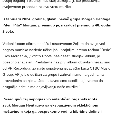
svojoj bogatoj i plodnoj muzičkoj diskografiji, što predstavlja
svojevrstan presedan za ovu vrstu muzike.
U februaru 2024. godine, glavni pevač grupe Morgan Heritage,
Piter „Pita“ Morgan, preminuo je, nažalost prerano u 46. godini
života.
Vođeni čistom oštroumnošću i strastvenom željom da svoje već
bogato muzičko nasleđe učine još uticajnijim, prema rečima “Dede”
Roy Morgan-a, „Strictly Roots, naš deseti studijski album, je
posebno značajan. Predstavlja naš prvi album objavljen nezavisno
od VP Records-a, za našu sopstvenu izdavačku kuću CTBC Music
Group. VP je bio odličan za grupu i zahvalni smo na godinama
provedenim sa njima. Jednostavno smo osetili da je vreme da
drugačije pristupimo objavljivanju naše muzike.“
Posedujući taj nepogrešivo autentičan organski roots
zvuk Morgan Heritage-a sa ekspanzivnom eklektičnom
mešavinom koja ga besprekorno vodi u hibridne doline i