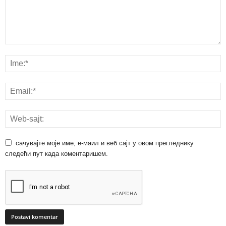
сачувајте моје име, е-маил и веб сајт у овом прегледнику
следећи пут када коментаришем.