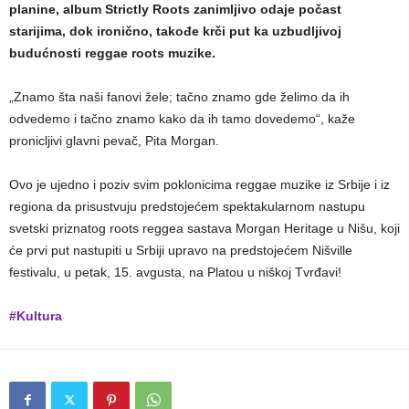
planine, album Strictly Roots zanimljivo odaje počast
starijima, dok ironično, takođe krči put ka uzbudljivoj
budućnosti reggae roots muzike.
„Znamo šta naši fanovi žele; tačno znamo gde želimo da ih
odvedemo i tačno znamo kako da ih tamo dovedemo“, kaže
pronicljivi glavni pevač, Pita Morgan.
Ovo je ujedno i poziv svim poklonicima reggae muzike iz Srbije i iz
regiona da prisustvuju predstojećem spektakularnom nastupu
svetski priznatog roots reggea sastava Morgan Heritage u Nišu, koji
će prvi put nastupiti u Srbiji upravo na predstojećem Nišville
festivalu, u petak, 15. avgusta, na Platou u niškoj Tvrđavi!
#Kultura