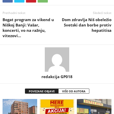
Prethodni tekst
Sledeći tekst
Bogat program za vikend u
Dom zdravlja Niš obeležio
Niškoj Banji: Vašar,
Svetski dan borbe protiv
koncerti, vo na ražnju,
hepatitisa
vitezovi…
redakcija GP018
POVEZANE OBJAVE
VIŠE OD AUTORA