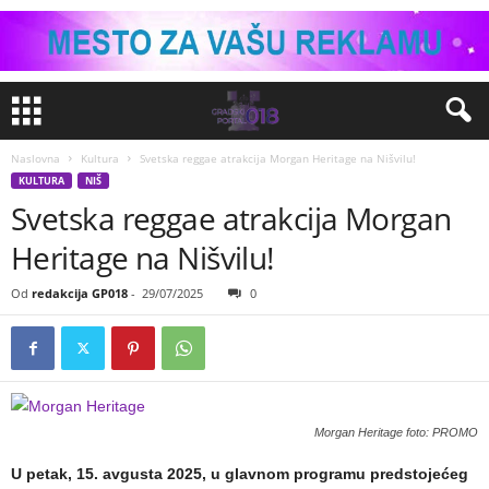
Naslovna
Kultura
Svetska reggae atrakcija Morgan Heritage na Nišvilu!
KULTURA
NIŠ
Svetska reggae atrakcija Morgan
Heritage na Nišvilu!
Od
redakcija GP018
-
29/07/2025
0
Morgan Heritage foto: PROMO
U petak, 15. avgusta 2025, u glavnom programu predstojećeg