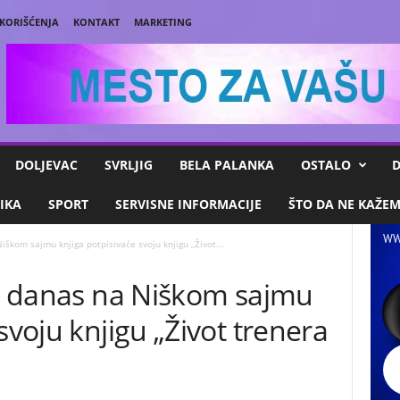
 KORIŠĆENJA
KONTAKT
MARKETING
DOLJEVAC
SVRLJIG
BELA PALANKA
OSTALO
D
IKA
SPORT
SERVISNE INFORMACIJE
ŠTO DA NE KAŽE
WW
iškom sajmu knjiga potpisivaće svoju knjigu „Život...
ić danas na Niškom sajmu
svoju knjigu „Život trenera