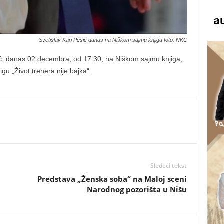
Svetislav Kari Pešić danas na Niškom sajmu knjiga foto: NKC
šić, danas 02.decembra, od 17.30, na Niškom sajmu knjiga,
gu „Život trenera nije bajka“.
Sledeći tekst
5
Predstava „Ženska soba“ na Maloj sceni
Narodnog pozorišta u Nišu