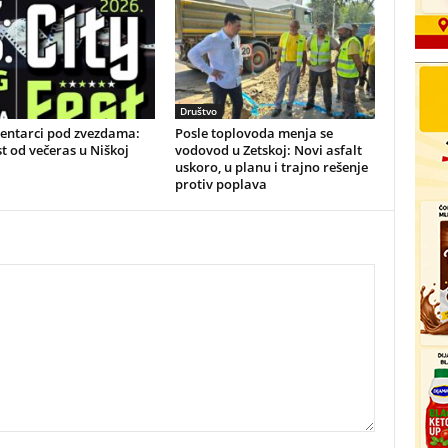
Društvo
ntarci pod zvezdama:
Posle toplovoda menja se
st od večeras u Niškoj
vodovod u Zetskoj: Novi asfalt
uskoro, u planu i trajno rešenje
protiv poplava