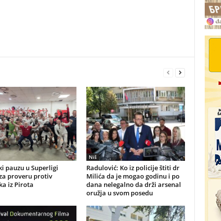
Niš
i pauzu u Superligi
Radulović: Ko iz policije štiti dr
 za proveru protiv
Milića da je mogao godinu i po
a iz Pirota
dana nelegalno da drži arsenal
oružja u svom posedu