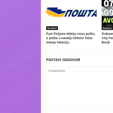
Društvo
Kultura
Pasi Poljana dobija novu poštu,
Dokume
a pošta u naselju Nikola Tesla
City Fe
menja lokaciju
Banji
POSTAVI ODGOVOR