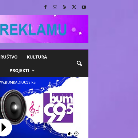
RUŠTVO
KULTURA
M
PROJEKTI
W.BUMRADIO018.RS