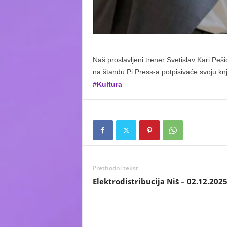
Naš proslavljeni trener Svetislav Kari Pe
na štandu Pi Press-a potpisivaće svoju knji
#Kultura
Prethodni tekst
Elektrodistribucija Niš – 02.12.202