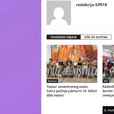
redakcija GP018
POVEZANE OBJAVE
VIŠE OD AUTORA
Kultura
Niš
Teatar uznemirenog sveta:
Radničk
Sutra počinje jubilarni 10. Nišvil
koristi
džez teatar
imenjak