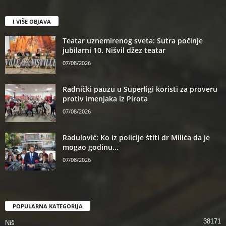
I VIŠE OBJAVA
Teatar uznemirenog sveta: Sutra počinje
jubilarni 10. Nišvil džez teatar
07/08/2026
Radnički pauzu u Superligi koristi za proveru
protiv imenjaka iz Pirota
07/08/2026
Radulović: Ko iz policije štiti dr Milića da je
mogao godinu...
07/08/2026
POPULARNA KATEGORIJA
38171
Niš