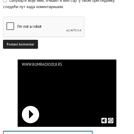
сачувајте моје име, е-маил и веб сајт у овом прегледнику
следећи пут када коментаришем.
WWW.BUMRADIO018.RS