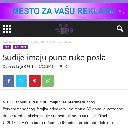
Naslovna
Niš
Sudije imaju pune ruke posla
NIŠ
POLITIKA
Sudije imaju pune ruke posla
Od
redakcija GP018
-
12/02/2015
0
Viši i Osnovni sud u Nišu imaju više predmeta zbog
četvoromesečnog štrajka advokata. Najmanje 60 dana je potrebno
da se uredi funkcionisanje sudova, ali nedostaju i izvršioci.
U 2014. u Višem sudu rešeno je 90 odsto predmeta, dok je u