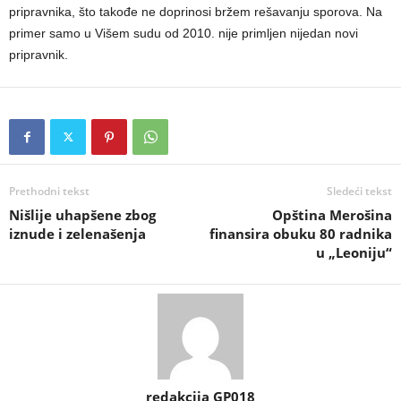
pripravnika, što takođe ne doprinosi bržem rešavanju sporova. Na
primer samo u Višem sudu od 2010. nije primljen nijedan novi
pripravnik.
Prethodni tekst
Sledeći tekst
Nišlije uhapšene zbog
Opština Merošina
iznude i zelenašenja
finansira obuku 80 radnika
u „Leoniju“
redakcija GP018