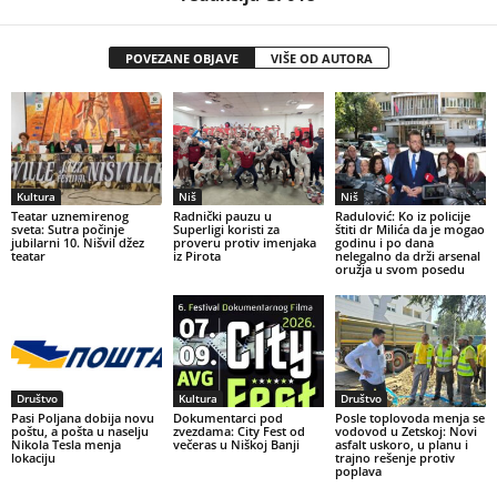
POVEZANE OBJAVE
VIŠE OD AUTORA
Kultura
Niš
Niš
Teatar uznemirenog
Radnički pauzu u
Radulović: Ko iz policije
sveta: Sutra počinje
Superligi koristi za
štiti dr Milića da je mogao
jubilarni 10. Nišvil džez
proveru protiv imenjaka
godinu i po dana
teatar
iz Pirota
nelegalno da drži arsenal
oružja u svom posedu
Društvo
Kultura
Društvo
Pasi Poljana dobija novu
Dokumentarci pod
Posle toplovoda menja se
poštu, a pošta u naselju
zvezdama: City Fest od
vodovod u Zetskoj: Novi
Nikola Tesla menja
večeras u Niškoj Banji
asfalt uskoro, u planu i
lokaciju
trajno rešenje protiv
poplava