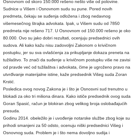
Osnovnom od skoro 150.000 rešeno nešto više od polovine.
Sudnice u Višem i Osnovnom sudu su pune. Pored novih
predmeta, čekaju se suđenja odložena i zbog nedavnog
višemesečnog štrajka advokata. Ipak, u Višem sudu od 7850
predmeta nije rešeno 717. U Osnovnom od 150.000 rešeno je oko
80.000. Ovo su jako dobri rezultati, ocenjuju predsednici ovih
sudova. Ali kako kažu nisu zadovoljni Zakonom o krivičnom
postupku, jer su sva ovlašćenja za prikupljanje dokaza preneta na
tužilaštvo. To znači da suđenje u krivičnom postupku više ne zavisi
od pravde već od tužilaštva i advokata, čime je ugroženo pravo na
utvrđivanje materijalne istine, kaže predsednik Višeg suda Zoran
Krstić.
Posledica ovog novog Zakona je i što je Osnosvni sud trenutno u
blokadi za oko tri miliona dinara. Kako ističe predsednik ovog suda
Goran Spasić, račun je blokiran zbog velikog broja oslobađajućih
presuda.
Godinu 2014. obeležilo je i uvođenje notarske službe zbog koje su
prihodi smanjeni za 50 odsto, ocenuju niški predsednici Višeg i
Osnovnog suda. Problem je i što nema dovoljno sudija i