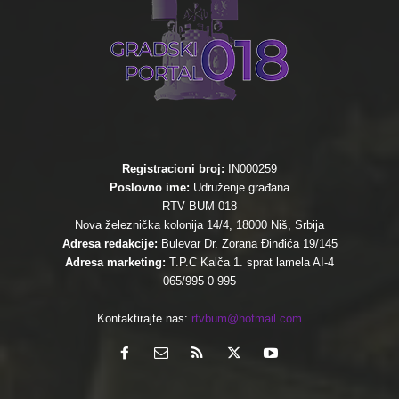
Registracioni broj:
IN000259
Poslovno ime:
Udruženje građana
RTV BUM 018
Nova železnička kolonija 14/4, 18000 Niš, Srbija
Adresa redakcije:
Bulevar Dr. Zorana Đinđića 19/145
Adresa marketing:
T.P.C Kalča 1. sprat lamela AI-4
065/995 0 995
Kontaktirajte nas:
rtvbum@hotmail.com