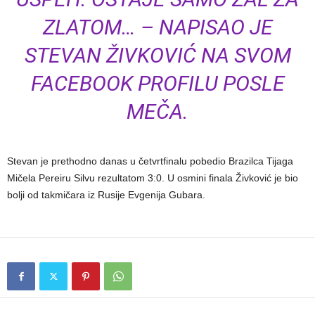
ZLATOM… – NAPISAO JE
STEVAN ŽIVKOVIĆ NA SVOM
FACEBOOK PROFILU POSLE
MEČA.
Stevan je prethodno danas u četvrtfinalu pobedio Brazilca Tijaga
Mičela Pereiru Silvu rezultatom 3:0. U osmini finala Živković je bio
bolji od takmičara iz Rusije Evgenija Gubara.