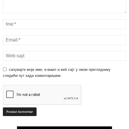
сачувајте моје име, е-маил и веб сајт у овом прегледнику
следећи пут када коментаришем.