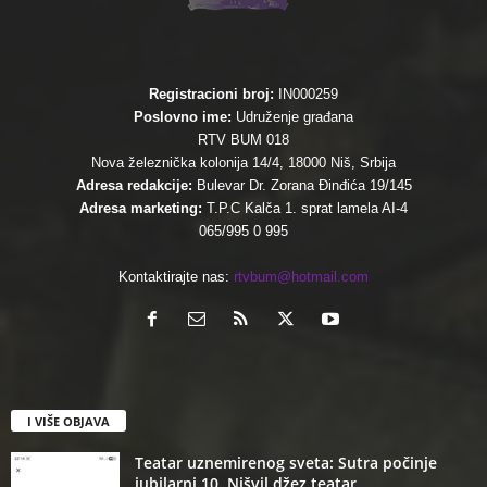
Registracioni broj:
IN000259
Poslovno ime:
Udruženje građana
RTV BUM 018
Nova železnička kolonija 14/4, 18000 Niš, Srbija
Adresa redakcije:
Bulevar Dr. Zorana Đinđića 19/145
Adresa marketing:
T.P.C Kalča 1. sprat lamela AI-4
065/995 0 995
Kontaktirajte nas:
rtvbum@hotmail.com
I VIŠE OBJAVA
Teatar uznemirenog sveta: Sutra počinje
jubilarni 10. Nišvil džez teatar