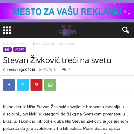
Naslovna
Niš
Stevan Živković treći na svetu
NIŠ
SPORT
Stevan Živković treći na svetu
Od
redakcija GP018
-
04/10/2013
0
Kikbokser iz Niša Stevan Živković osvojio je bronzanu medalju u
disciplini „low kick“ u kategoriji do 81kg na Svetskom prvenstvu u
Brazilu. Takmičar Kik boks kluba Niš Stevan Živković je još jednom
pokazao da je u svetskom vrhu kik boksa. Posle dva evropska