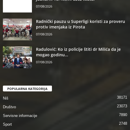
07/08/2026
Radnički pauzu u Superligi koristi za proveru
protiv imenjaka iz Pirota
07/08/2026
Radulović: Ko iz policije štiti dr Milića da je
mogao godinu...
07/08/2026
POPULARNA KATEGORIJA
38171
Niš
23073
Društvo
7890
Servisne informacije
2748
Sport