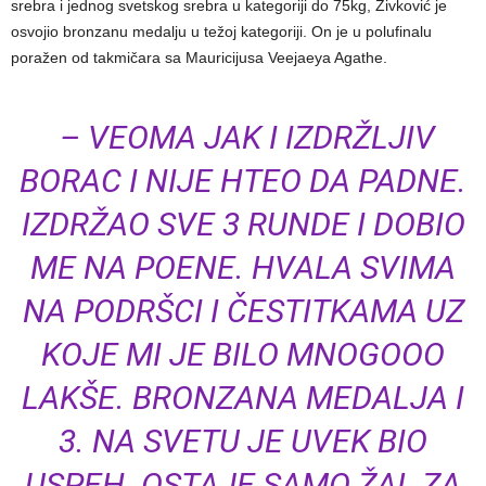
srebra i jednog svetskog srebra u kategoriji do 75kg, Živković je
osvojio bronzanu medalju u težoj kategoriji. On je u polufinalu
poražen od takmičara sa Mauricijusa Veejaeya Agathe.
– VEOMA JAK I IZDRŽLJIV
BORAC I NIJE HTEO DA PADNE.
IZDRŽAO SVE 3 RUNDE I DOBIO
ME NA POENE. HVALA SVIMA
NA PODRŠCI I ČESTITKAMA UZ
KOJE MI JE BILO MNOGOOO
LAKŠE. BRONZANA MEDALJA I
3. NA SVETU JE UVEK BIO
USPEH. OSTAJE SAMO ŽAL ZA