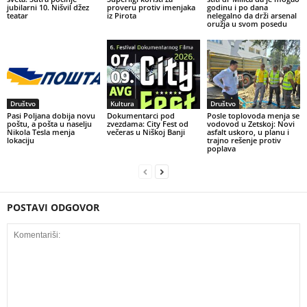
jubilarni 10. Nišvil džez
proveru protiv imenjaka
godinu i po dana
teatar
iz Pirota
nelegalno da drži arsenal
oružja u svom posedu
Društvo
Kultura
Društvo
Pasi Poljana dobija novu
Dokumentarci pod
Posle toplovoda menja se
poštu, a pošta u naselju
zvezdama: City Fest od
vodovod u Zetskoj: Novi
Nikola Tesla menja
večeras u Niškoj Banji
asfalt uskoro, u planu i
lokaciju
trajno rešenje protiv
poplava
POSTAVI ODGOVOR