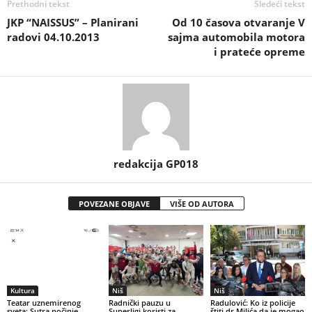
Prethodni tekst
Sledeći tekst
JKP “NAISSUS” – Planirani
Od 10 časova otvaranje V
radovi 04.10.2013
sajma automobila motora
i prateće opreme
redakcija GP018
POVEZANE OBJAVE
VIŠE OD AUTORA
Kultura
Niš
Niš
Teatar uznemirenog
Radnički pauzu u
Radulović: Ko iz policije
sveta: Sutra počinje
Superligi koristi za
štiti dr Milića da je mogao