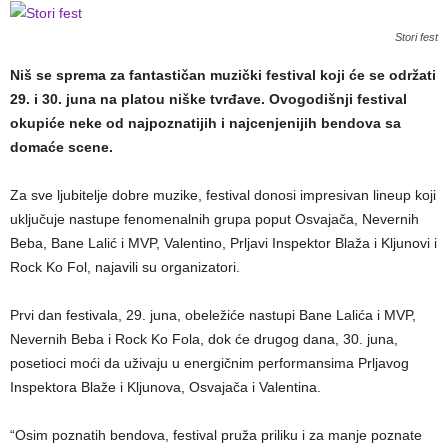
Stori fest
Niš se sprema za fantastičan muzički festival koji će se održati
29. i 30. juna na platou niške tvrđave. Ovogodišnji festival
okupiće neke od najpoznatijih i najcenjenijih bendova sa
domaće scene.
Za sve ljubitelje dobre muzike, festival donosi impresivan lineup koji
uključuje nastupe fenomenalnih grupa poput Osvajača, Nevernih
Beba, Bane Lalić i MVP, Valentino, Prljavi Inspektor Blaža i Kljunovi i
Rock Ko Fol, najavili su organizatori.
Prvi dan festivala, 29. juna, obeležiće nastupi Bane Lalića i MVP,
Nevernih Beba i Rock Ko Fola, dok će drugog dana, 30. juna,
posetioci moći da uživaju u energičnim performansima Prljavog
Inspektora Blaže i Kljunova, Osvajača i Valentina.
“Osim poznatih bendova, festival pruža priliku i za manje poznate