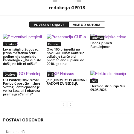
redakcija GP018
POVEZANE OBJAVE
VIŠE OD AUTORA
Društvo
Danas je Sveti
Društvo
Društvo
Pantelejmon
Lekari stigli u Supovac:
Oko 100 primedbi na
Jedna meštanka četiri
novi GUP Niša: Komisija
godine nije uspela do
odlučuje šta će biti
kardiologa – „Da vi niste
promenjeno u planu do
došli, ne bih ni otišla“
2040. godine
Društvo
Niš
GO Pantelej slavi slavu:
JKP „Naissus“: PLANIRANI
Niš
Pavlović poručio – „Ime
RADOVI ZA NEDELjU
Elektrodistribucija Niš
Svetog Pantelejmona je
09.08.2026
velika čast, ali i obaveza
prema građanima“
POSTAVI ODGOVOR