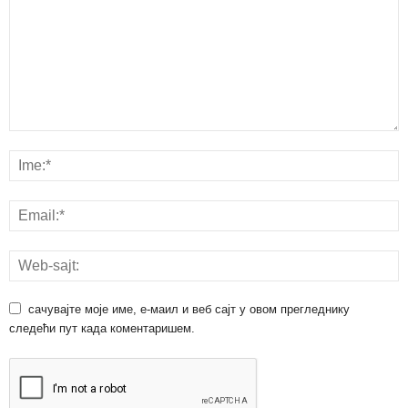
сачувајте моје име, е-маил и веб сајт у овом прегледнику
следећи пут када коментаришем.