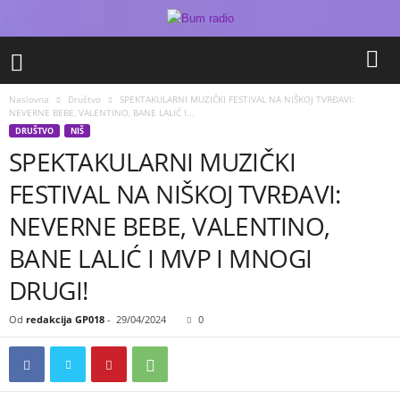
Naslovna
Društvo
SPEKTAKULARNI MUZIČKI FESTIVAL NA NIŠKOJ TVRĐAVI:
NEVERNE BEBE, VALENTINO, BANE LALIĆ I...
DRUŠTVO
NIŠ
SPEKTAKULARNI MUZIČKI
FESTIVAL NA NIŠKOJ TVRĐAVI:
NEVERNE BEBE, VALENTINO,
BANE LALIĆ I MVP I MNOGI
DRUGI!
Od
redakcija GP018
-
29/04/2024
0