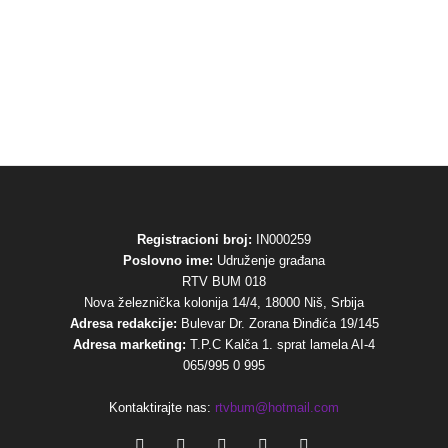
Registracioni broj:
IN000259
Poslovno ime:
Udruženje građana
RTV BUM 018
Nova železnička kolonija 14/4, 18000 Niš, Srbija
Adresa redakcije:
Bulevar Dr. Zorana Đinđića 19/145
Adresa marketing:
T.P.C Kalča 1. sprat lamela AI-4
065/995 0 995
Kontaktirajte nas:
rtvbum@hotmail.com