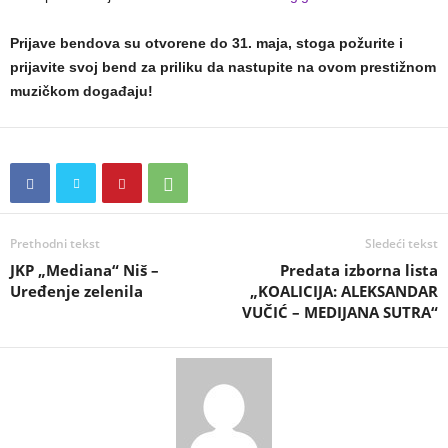
Prijave bendova su otvorene do 31. maja, stoga požurite i
prijavite svoj bend za priliku da nastupite na ovom prestižnom
muzičkom događaju!
Prethodni tekst
Sledeći tekst
JKP „Mediana“ Niš –
Predata izborna lista
Uređenje zelenila
„KOALICIJA: ALEKSANDAR
VUČIĆ – MEDIJANA SUTRA“