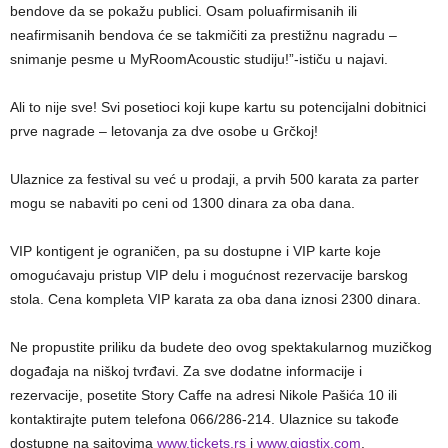
bendove da se pokažu publici. Osam poluafirmisanih ili
neafirmisanih bendova će se takmičiti za prestižnu nagradu –
snimanje pesme u MyRoomAcoustic studiju!”-ističu u najavi.
Ali to nije sve! Svi posetioci koji kupe kartu su potencijalni dobitnici
prve nagrade – letovanja za dve osobe u Grčkoj!
Ulaznice za festival su već u prodaji, a prvih 500 karata za parter
mogu se nabaviti po ceni od 1300 dinara za oba dana.
VIP kontigent je ograničen, pa su dostupne i VIP karte koje
omogućavaju pristup VIP delu i mogućnost rezervacije barskog
stola. Cena kompleta VIP karata za oba dana iznosi 2300 dinara.
Ne propustite priliku da budete deo ovog spektakularnog muzičkog
događaja na niškoj tvrđavi. Za sve dodatne informacije i
rezervacije, posetite Story Caffe na adresi Nikole Pašića 10 ili
kontaktirajte putem telefona 066/286-214. Ulaznice su takođe
dostupne na sajtovima
www.tickets.rs
i
www.gigstix.com
.