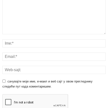
сачувајте моје име, е-маил и веб сајт у овом прегледнику
следећи пут када коментаришем.