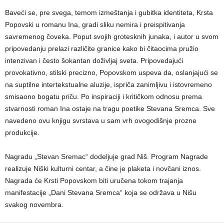
Baveći se, pre svega, temom izmeštanja i gubitka identiteta, Krsta
Popovski u romanu Ina, gradi sliku nemira i preispitivanja
savremenog čoveka. Poput svojih grotesknih junaka, i autor u svom
pripovedanju prelazi različite granice kako bi čitaocima pružio
intenzivan i često šokantan doživljaj sveta. Pripovedajući
provokativno, stilski precizno, Popovskom uspeva da, oslanjajući se
na suptilne intertekstualne aluzije, ispriča zanimljivu i istovremeno
smisaono bogatu priču. Po inspiraciji i kritičkom odnosu prema
stvarnosti roman Ina ostaje na tragu poetike Stevana Sremca. Sve
navedeno ovu knjigu svrstava u sam vrh ovogodišnje prozne
produkcije.
Nagradu „Stevan Sremac“ dodeljuje grad Niš. Program Nagrade
realizuje Niški kulturni centar, a čine je plaketa i novčani iznos.
Nagrada će Krsti Popovskom biti uručena tokom trajanja
manifestacije „Dani Stevana Sremca“ koja se održava u Nišu
svakog novembra.