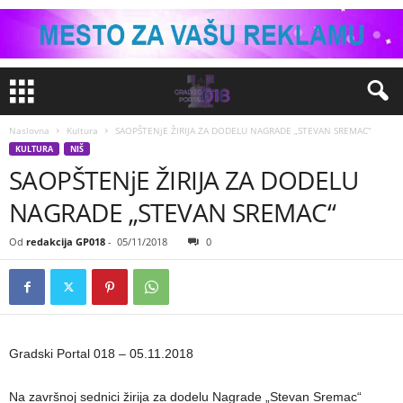
Naslovna
Kultura
SAOPŠTENjE ŽIRIJA ZA DODELU NAGRADE „STEVAN SREMAC“
KULTURA
NIŠ
SAOPŠTENjE ŽIRIJA ZA DODELU
NAGRADE „STEVAN SREMAC“
Od
redakcija GP018
-
05/11/2018
0
Gradski Portal 018 – 05.11.2018
Na završnoj sednici žirija za dodelu Nagrade „Stevan Sremac“