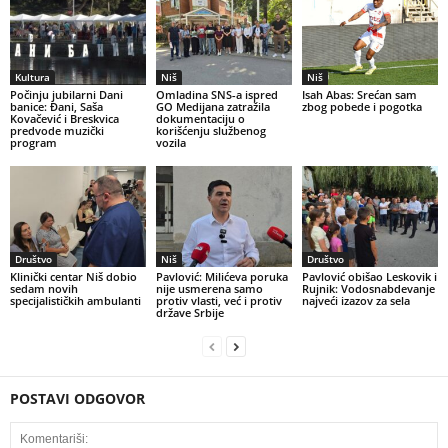
Kultura
Niš
Niš
Počinju jubilarni Dani
Omladina SNS-a ispred
Isah Abas: Srećan sam
banice: Đani, Saša
GO Medijana zatražila
zbog pobede i pogotka
Kovačević i Breskvica
dokumentaciju o
predvode muzički
korišćenju službenog
program
vozila
Društvo
Niš
Društvo
Klinički centar Niš dobio
Pavlović: Milićeva poruka
Pavlović obišao Leskovik i
sedam novih
nije usmerena samo
Rujnik: Vodosnabdevanje
specijalističkih ambulanti
protiv vlasti, već i protiv
najveći izazov za sela
države Srbije
POSTAVI ODGOVOR