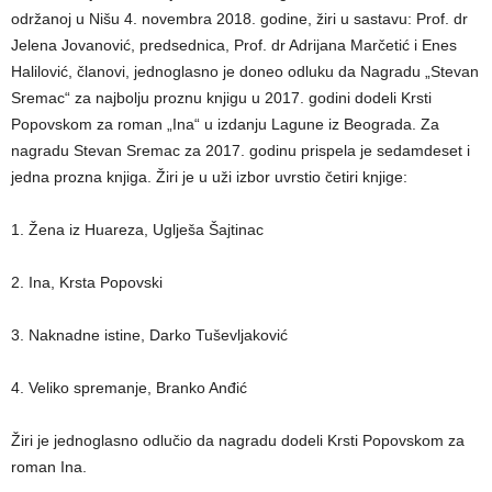
održanoj u Nišu 4. novembra 2018. godine, žiri u sastavu: Prof. dr
Jelena Jovanović, predsednica, Prof. dr Adrijana Marčetić i Enes
Halilović, članovi, jednoglasno je doneo odluku da Nagradu „Stevan
Sremac“ za najbolju proznu knjigu u 2017. godini dodeli Krsti
Popovskom za roman „Ina“ u izdanju Lagune iz Beograda. Za
nagradu Stevan Sremac za 2017. godinu prispela je sedamdeset i
jedna prozna knjiga. Žiri je u uži izbor uvrstio četiri knjige:
1. Žena iz Huareza, Uglješa Šajtinac
2. Ina, Krsta Popovski
3. Naknadne istine, Darko Tuševljaković
4. Veliko spremanje, Branko Anđić
Žiri je jednoglasno odlučio da nagradu dodeli Krsti Popovskom za
roman Ina.