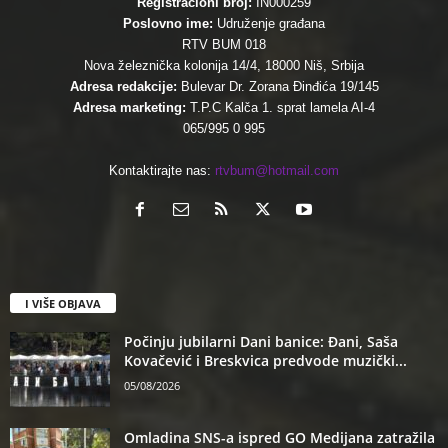
Registracioni broj:
IN000259
Poslovno ime:
Udruženje građana
RTV BUM 018
Nova železnička kolonija 14/4, 18000 Niš, Srbija
Adresa redakcije:
Bulevar Dr. Zorana Đinđića 19/145
Adresa marketing:
T.P.C Kalča 1. sprat lamela AI-4
065/995 0 995
Kontaktirajte nas:
rtvbum@hotmail.com
I VIŠE OBJAVA
Počinju jubilarni Dani banice: Đani, Saša
Kovačević i Breskvica predvode muzički...
05/08/2026
Omladina SNS-a ispred GO Medijana zatražila