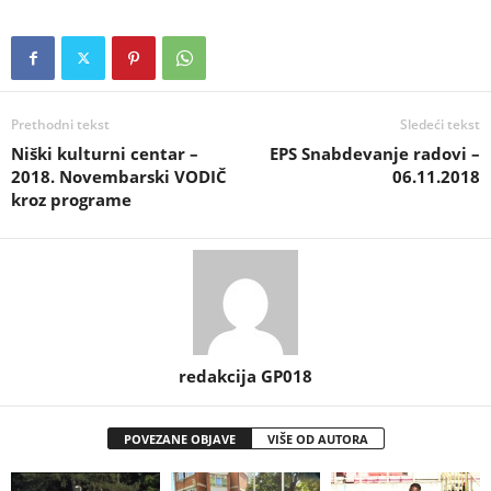
Prethodni tekst
Sledeći tekst
Niški kulturni centar –
EPS Snabdevanje radovi –
2018. Novembarski VODIČ
06.11.2018
kroz programe
redakcija GP018
POVEZANE OBJAVE
VIŠE OD AUTORA