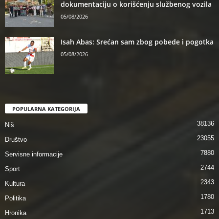
dokumentaciju o korišćenju službenog vozila
05/08/2026
Isah Abas: Srećan sam zbog pobede i pogotka
05/08/2026
POPULARNA KATEGORIJA
38136
Niš
23055
Društvo
7880
Servisne informacije
2744
Sport
2343
Kultura
1780
Politika
1713
Hronika