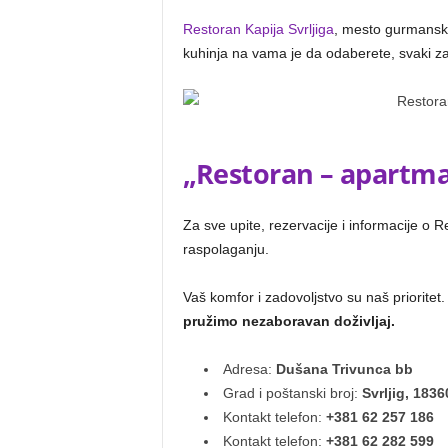
Restoran Kapija Svrljiga
, mesto gurmansko
kuhinja na vama je da odaberete, svaki za
„Restoran – apartman
Za sve upite, rezervacije i informacije o 
raspolaganju.
Vaš komfor i zadovoljstvo su naš prioritet
pružimo nezaboravan doživljaj.
Adresa:
Dušana Trivunca bb
Grad i poštanski broj:
Svrljig, 1836
Kontakt telefon:
+381 62 257 186
Kontakt telefon:
+381 62 282 599