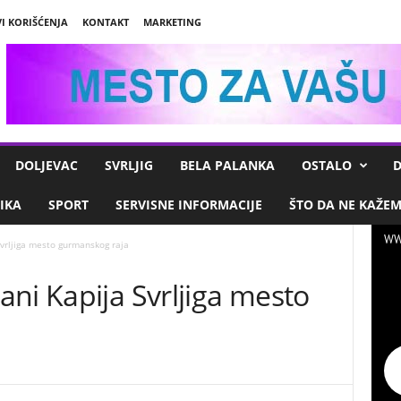
I KORIŠĆENJA
KONTAKT
MARKETING
DOLJEVAC
SVRLJIG
BELA PALANKA
OSTALO
D
IKA
SPORT
SERVISNE INFORMACIJE
ŠTO DA NE KAŽE
WW
vrljiga mesto gurmanskog raja
ni Kapija Svrljiga mesto