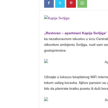
„Restoran – apartmani Kapija Svrljiga
“
ka nezaboravnom iskustvu u srcu Centralne
slikovitom ambijentu Svrljiga, nudi vam s
gostoprimstva.
Uživajte u luksuzu besplatnog WiFi interne
tokom vašeg boravka. Njihov pansion sa u
bilo da planirate kratku posetu ili duži bor