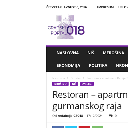
ČETVRTAK, AVGUST 6, 2026
IMPRESUM
USLOV
G
r
a
d
s
k
i
NASLOVNA
NIŠ
MEROŠINA
P
o
EKONOMIJA
POLITIKA
HRON
r
t
Naslovna
Društvo
Restoran – apartmani Kapija S
a
DRUŠTVO
NIŠ
SVRLJIG
l
Restoran – apartma
0
1
gurmanskog raja
8
Od
redakcija GP018
-
17/12/2024
0