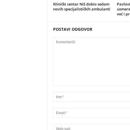
Klinički centar Niš dobio sedam
Pavlovi
novih specijalističkih ambulanti
usmeren
već i p
POSTAVI ODGOVOR