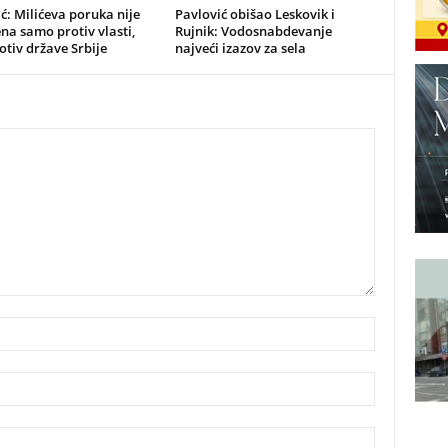
ć: Milićeva poruka nije
Pavlović obišao Leskovik i
a samo protiv vlasti,
Rujnik: Vodosnabdevanje
rotiv države Srbije
najveći izazov za sela