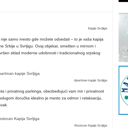
Kapija Svrljiga
nije samo mesto gde možete odsedati – to je vaša kapija
 Srbije u Svrljigu. Ovaj objekat, smešten u mirnom i
avršen sklad moderne udobnosti i tradicionalnog srpskog
Apartman kapije Svrljiga
ta i privatnog parkinga, obezbeđujući vam mir i privatnost
slugom doručka idealno je mesto za odmor i relaksaciju,
avak.
Restoran Kapija Svrljiga