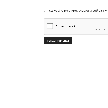
сачувајте моје име, е-маил и веб сајт