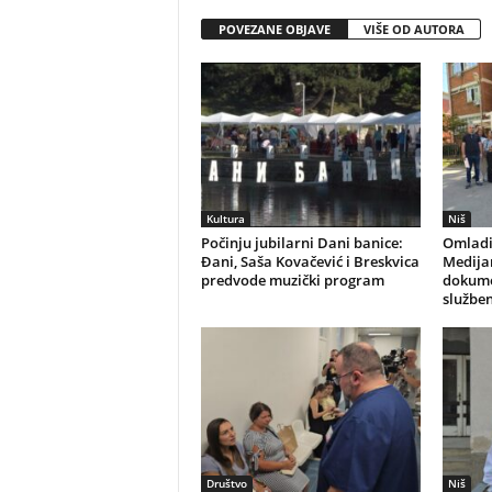
POVEZANE OBJAVE
VIŠE OD AUTORA
Kultura
Niš
Počinju jubilarni Dani banice:
Omladi
Đani, Saša Kovačević i Breskvica
Medijan
predvode muzički program
dokume
služben
Društvo
Niš