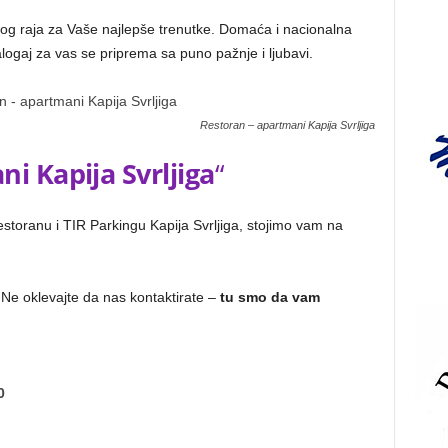
g raja za Vaše najlepše trenutke. Domaća i nacionalna
logaj za vas se priprema sa puno pažnje i ljubavi.
Restoran – apartmani Kapija Svrljiga
i Kapija Svrljiga
“
Restoranu i TIR Parkingu Kapija Svrljiga, stojimo vam na
. Ne oklevajte da nas kontaktirate –
tu smo da vam
0