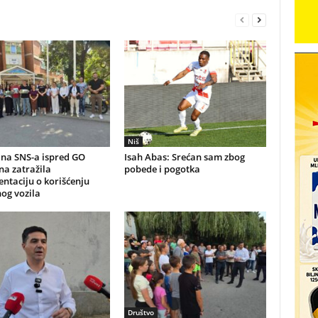
Niš
na SNS-a ispred GO
Isah Abas: Srećan sam zbog
a zatražila
pobede i pogotka
ntaciju o korišćenju
og vozila
Društvo