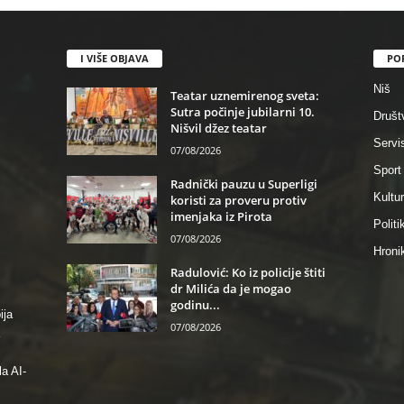
I VIŠE OBJAVA
PO
Niš
Teatar uznemirenog sveta:
Sutra počinje jubilarni 10.
Društ
Nišvil džez teatar
Servi
07/08/2026
Sport
Radnički pauzu u Superligi
Kultu
koristi za proveru protiv
imenjaka iz Pirota
Politi
07/08/2026
Hroni
Radulović: Ko iz policije štiti
dr Milića da je mogao
godinu...
ija
07/08/2026
a AI-