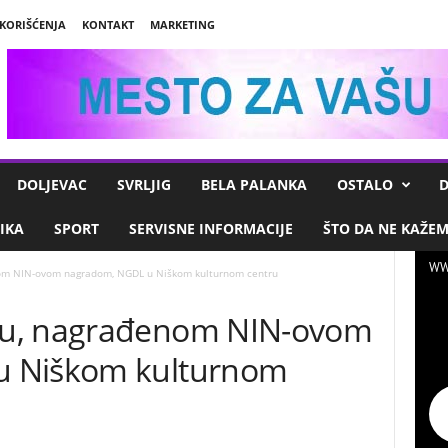
 KORIŠĆENJA
KONTAKT
MARKETING
DOLJEVAC
SVRLJIG
BELA PALANKA
OSTALO
D
IKA
SPORT
SERVISNE INFORMACIJE
ŠTO DA NE KAŽE
WW
om NIN-ovom nagradom, NGDL u Niškom kulturnom centru
nu, nagrađenom NIN-ovom
u Niškom kulturnom