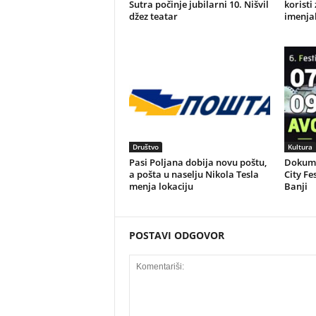
Sutra počinje jubilarni 10. Nišvil
koristi
džez teatar
imenjak
Društvo
Kultura
Pasi Poljana dobija novu poštu,
Dokume
a pošta u naselju Nikola Tesla
City Fe
menja lokaciju
Banji
POSTAVI ODGOVOR