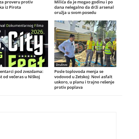
 za proveru protiv
Milića da je mogao godinu i po
a iz Pirota
dana nelegalno da drži arsenal
oružja u svom posedu
Društvo
ntarci pod zvezdama:
Posle toplovoda menja se
st od večeras u Niškoj
vodovod u Zetskoj: Novi asfalt
uskoro, u planu i trajno rešenje
protiv poplava