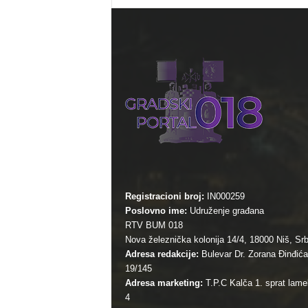
Registracioni broj:
IN000259
Poslovno ime:
Udruženje građana
RTV BUM 018
Nova železnička kolonija 14/4, 18000 Niš, Srb
Adresa redakcije:
Bulevar Dr. Zorana Đinđića
19/145
Adresa marketing:
T.P.C Kalča 1. sprat lamel
4