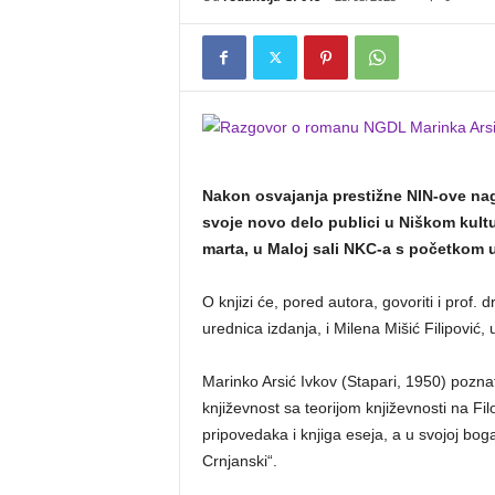
Nakon osvajanja prestižne NIN-ove na
svoje novo delo publici u Niškom kultu
marta, u Maloj sali NKC-a s početkom u
O knjizi će, pored autora, govoriti i prof. d
urednica izdanja, i Milena Mišić Filipović
Marinko Arsić Ivkov (Stapari, 1950) poznat
književnost sa teorijom književnosti na Fi
pripovedaka i knjiga eseja, a u svojoj bog
Crnjanski“.