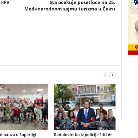
i HPV
Šta očekuje posetioce na 25.
Međunarodnom sajmu turizma u Čairu
Niš
i pauzu u Superligi
Radulović: Ko iz policije štiti dr