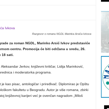
Razgovor o romanu NGDL Marinka Arsića Ivkova
grade za roman NGDL, Marinko Arsić Ivkov predstaviće
rnom centru. Promocija će biti održana u sredu, 26.
 18 sati.
r Aleksandar Jerkov, književni kritičar, Lidija Marinković,
, urednica i moderatorka programa.
 je kao pisac, antologičar i priređivač. Diplomirao je Opštu
lološkom fakultetu u Beogradu. Autor je više romana, zbirki
atoj književnoj karijeri već je ovenčan nagradom „Miloš