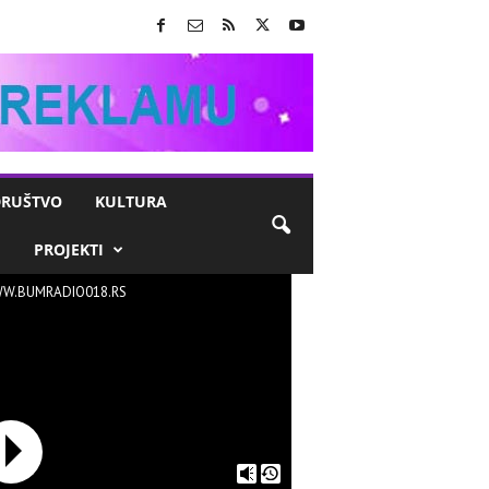
RUŠTVO
KULTURA
M
PROJEKTI
W.BUMRADIO018.RS