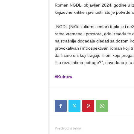
Roman NGDL, objavljen 2024. godine u izd
književne kritike i javnosti, što je potvr
„NGDL (Niški kulturni centar) topla je i n
ratna vremena i prostore, gde između te d
najstrašnije događaje gledati sa dozom iro
provokativan i introspektivan roman koji tr
da li smo oni koji tragaju ili oni koje pro
ili u rezultatima potrage?”, navedeno je u
#Kultura
Prethodni tekst