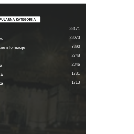
PULARNA KATEGORIJA
38171
23073
vo
7890
sne informacije
2748
2346
ra
1781
ka
1713
ka