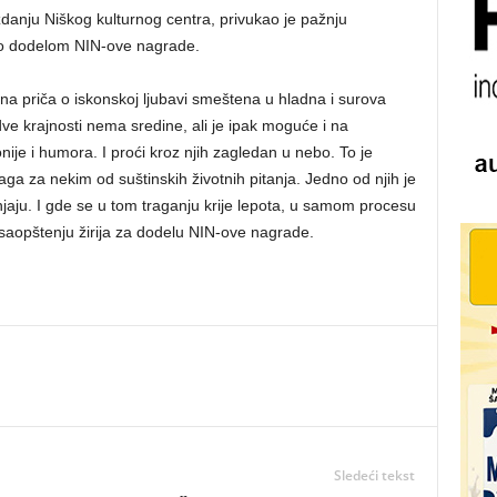
anju Niškog kulturnog centra, privukao je pažnju
đeno dodelom NIN-ove nagrade.
ežna priča o iskonskoj ljubavi smeštena u hladna i surova
ve krajnosti nema sredine, ali je ipak moguće i na
nije i humora. I proći kroz njih zagledan u nebo. To je
aga za nekim od suštinskih životnih pitanja. Jedno od njih je
ganjaju. I gde se u tom traganju krije lepota, u samom procesu
 saopštenju žirija za dodelu NIN-ove nagrade.
Sledeći tekst