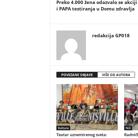
Preko 4.000 žena odazvalo se akcij
i PAPA testiranja u Domu zdravlja
redakcija GP018
POVEZANE OBJAVE
VIŠE OD AUTORA
Kultura
Niš
Teatar uznemirenog sveta:
Radničk