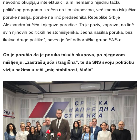
navodno okupljaju intelektualci, a mi nemamo nijednu tačku
političkog programa izrečen na tim skupovima, već imamo isključivo
poruke nasilja, poruke na linč predsednika Republike Srbije
Aleksandra Vučića i njegove porodice. To je poziv, zapravo, na linč
svih njihovih političkih neistomišljenika. Jedna nasilna poruka, bez
ikakve druge politike”, naveo je šef odborničke grupe SNS-a.
On je poručio da je poruka takvih skupova, po njegovom
mišljenju, „zastrašujuća i tragična”, te da SNS svoju političku
viziju sažima u reči „mir, stabilnost, Vučić”.