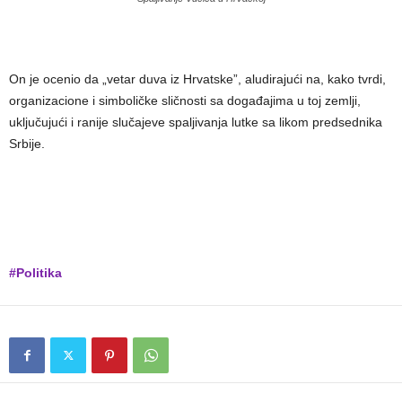
On je ocenio da „vetar duva iz Hrvatske”, aludirajući na, kako tvrdi,
organizacione i simboličke sličnosti sa događajima u toj zemlji,
uključujući i ranije slučajeve spaljivanja lutke sa likom predsednika
Srbije.
#Politika