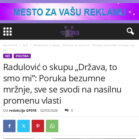
Naslovna
Niš
Radulović o skupu „Država, to smo mi”: Poruka bezumne mržnje, sve
se...
NIŠ
POLITIKA
Radulović o skupu „Država, to
smo mi”: Poruka bezumne
mržnje, sve se svodi na nasilnu
promenu vlasti
Od
redakcija GP018
-
02/03/2026
0