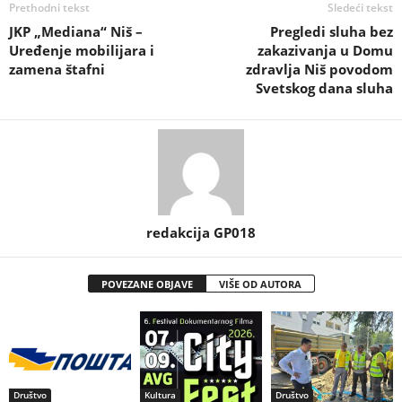
Prethodni tekst
Sledeći tekst
JKP „Mediana“ Niš –
Pregledi sluha bez
Uređenje mobilijara i
zakazivanja u Domu
zamena štafni
zdravlja Niš povodom
Svetskog dana sluha
redakcija GP018
POVEZANE OBJAVE
VIŠE OD AUTORA
Društvo
Kultura
Društvo