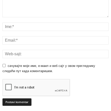
сачувајте моје име, е-маил и веб сајт у овом прегледнику
следећи пут када коментаришем.