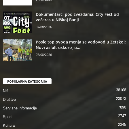
Dokumentarci pod zvezdama: City Fest od
večeras u Niškoj Banji
07/08/2026
Posle toplovoda menja se vodovod u Zetskoj:
Novi asfalt uskoro, u...
07/08/2026
POPULARNA KATEGORIJA
38168
Niš
23073
Društvo
7890
Servisne informacije
2747
Sport
2345
Kultura