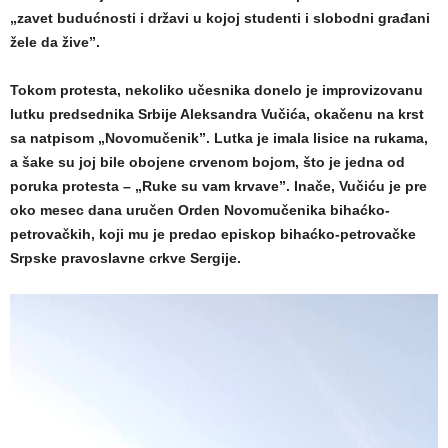
„zavet budućnosti i državi u kojoj studenti i slobodni građani
žele da žive”.
Tokom protesta, nekoliko učesnika donelo je improvizovanu
lutku predsednika Srbije Aleksandra Vučića, okačenu na krst
sa natpisom „Novomučenik”. Lutka je imala lisice na rukama,
a šake su joj bile obojene crvenom bojom, što je jedna od
poruka protesta – „Ruke su vam krvave”. Inače, Vučiću je pre
oko mesec dana uručen Orden Novomučenika bihaćko-
petrovačkih, koji mu je predao episkop bihaćko-petrovačke
Srpske pravoslavne crkve Sergije.