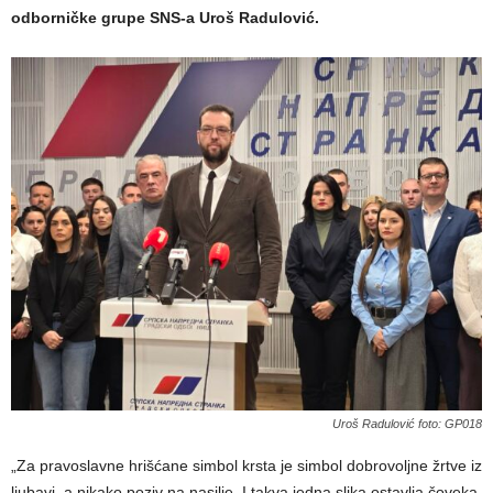
odborničke grupe SNS-a Uroš Radulović.
Uroš Radulović foto: GP018
„Za pravoslavne hrišćane simbol krsta je simbol dobrovoljne žrtve iz
ljubavi, a nikako poziv na nasilje. I takva jedna slika ostavlja čoveka