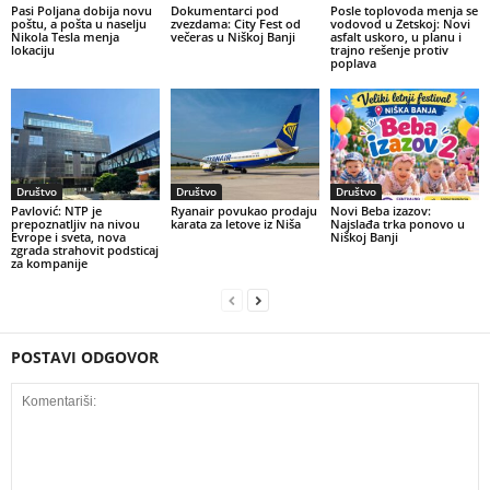
Pasi Poljana dobija novu
Dokumentarci pod
Posle toplovoda menja se
poštu, a pošta u naselju
zvezdama: City Fest od
vodovod u Zetskoj: Novi
Nikola Tesla menja
večeras u Niškoj Banji
asfalt uskoro, u planu i
lokaciju
trajno rešenje protiv
poplava
Društvo
Društvo
Društvo
Pavlović: NTP je
Ryanair povukao prodaju
Novi Beba izazov:
prepoznatljiv na nivou
karata za letove iz Niša
Najslađa trka ponovo u
Evrope i sveta, nova
Niškoj Banji
zgrada strahovit podsticaj
za kompanije
POSTAVI ODGOVOR