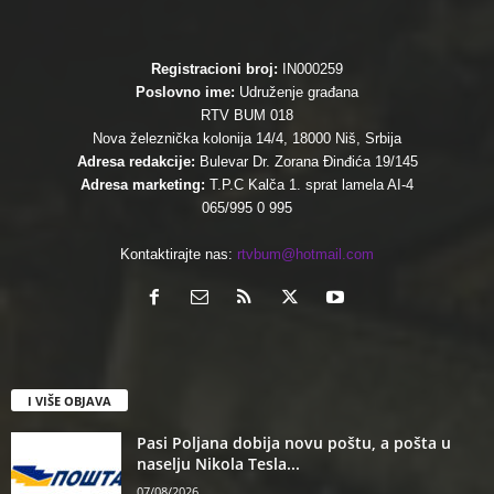
Registracioni broj:
IN000259
Poslovno ime:
Udruženje građana
RTV BUM 018
Nova železnička kolonija 14/4, 18000 Niš, Srbija
Adresa redakcije:
Bulevar Dr. Zorana Đinđića 19/145
Adresa marketing:
T.P.C Kalča 1. sprat lamela AI-4
065/995 0 995
Kontaktirajte nas:
rtvbum@hotmail.com
I VIŠE OBJAVA
Pasi Poljana dobija novu poštu, a pošta u
naselju Nikola Tesla...
07/08/2026