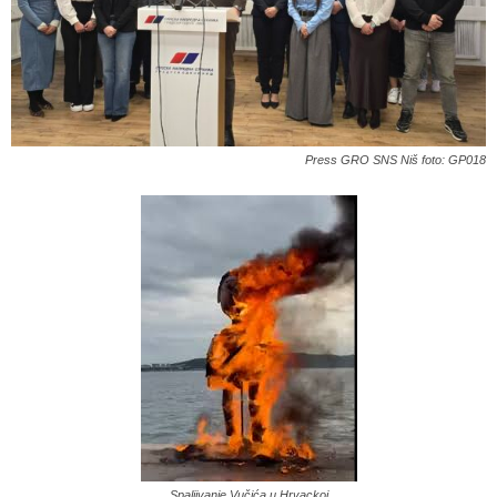
Press GRO SNS Niš foto: GP018
Spaljivanje Vučića u Hrvackoj