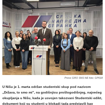
Press GRO SNS Niš foto: GP018
U Nišu je 1. marta održan studentski skup pod nazivom
„Država, to smo mi”, na godišnjicu prošlogodišnjeg, najvećeg
okupljanja u Nišu, kada je usvojen takozvani Studentski edikt,
dokument koji su studenti u blokadi tada predstavili kao