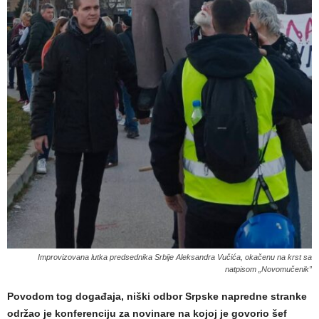
Improvizovana lutka predsednika Srbije Aleksandra Vučića, okačenu na krst sa
natpisom „Novomučenik”
Povodom tog događaja, niški odbor Srpske napredne stranke
održao je konferenciju za novinare na kojoj je govorio šef