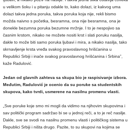
u velikom šoku i u pitanju odakle to, kako dolazi, iz kakvog uma
dolazi takva jedna poruka, takva poruka koja nije, rekli bismo
možda naivno s početka, besramna, ona nije besramna, ona je
donekle bezumna poruka bezumne mržnje. I to je nespojivo sa
časnim krstom, nikako ne možete nositi krst i slati poruku nasilja,
dakle to može biti samo poruka ljubavi i mira, a nikako nasilja, tako
skrnavljenje krsta vređa svakog pravoslavnog hrišćanina u
Republici Srbiji i inače svakog pravoslavnog hrišćanina i Srbina”,
kaže Radulović.
Jedan od glavnih zahteva sa skupa bio je raspisivanje izbora.
Međutim, Radulović je ocenio da su poruke sa studentskih
skupova, kako tvrdi, usmerene na nasilnu promenu vlasti.
„Sve poruke koje smo mi mogli da vidimo na njihovim skupovima i
sav politički program sadržao bi se u jednoj reči, a to je reč nasilje.
Dakle, sve se svodi na nasilnu promenu vlasti i političkog sistema u
Republici Srbiji i ništa drugo. Pazite, to su skupovi na kojima se