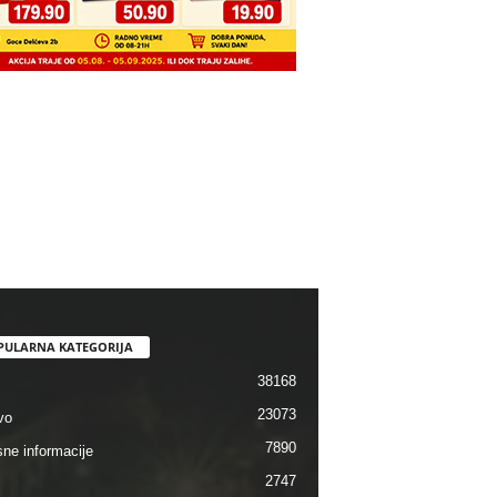
PULARNA KATEGORIJA
38168
23073
vo
7890
sne informacije
2747