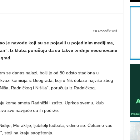
FK Radnički Niš
 je navode koji su se pojavili u pojedinim medijima,
air”. Iz kluba poručuju da su takve tvrdnje neosnovane
 grad.
vom se danas nalazi, bolji je od 80 odsto stadiona u
kvazi komisija iz Beograda, koji u Niš dolaze najviše zbog
 Niša, Radničkog i Nišlija”, poručuju iz Radničkog.
itaju kome smeta Radnički i zašto. Uprkos svemu, klub
iva sve navijače da ih podrže.
išlije, Meraklije, ljubitelji fudbala, vidimo se. Čekamo vas
”, stoji na kraju saopštenja.