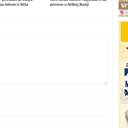
za letove iz Niša
ponovo u Niškoj Banji