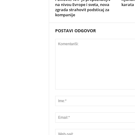
na nivou Evrope i sveta, nova
karata 
zgrada strahovit podsticaj za
kompanije
POSTAVI ODGOVOR