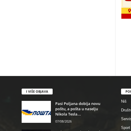
I VIŠE OBJAVA
PO
Niš
Pasi Poljana dobija novu
poštu, a pošta u naselju
Društ
Nikola Tesla...
Servi
07/08/2026
Sport