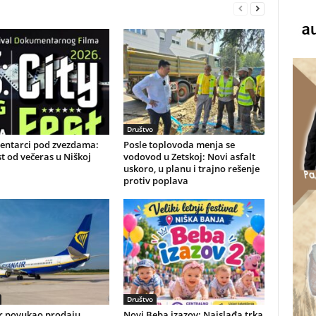
Društvo
ntarci pod zvezdama:
Posle toplovoda menja se
st od večeras u Niškoj
vodovod u Zetskoj: Novi asfalt
uskoro, u planu i trajno rešenje
protiv poplava
Društvo
r povukao prodaju
Novi Beba izazov: Najslađa trka