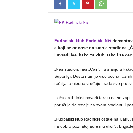
Fudbalski klub Radnički Niš
demantovao
a koji se odnose na stanje stadiona „Č
i uvredljive, kako za klub, tako i za ceo
„Naš stadion, naš „Čair”, i u stanju u kak
Superligi. Dosta nam je više ocena raznih 
roštilja, a ujedno vređaju i rade sve protiv
Ističu da ih takvi navodi teraju da se zap
poručuje da ostaje na svom stadionu i poz
„Fudbalski klub Radnički ostaje na Čairu. N
na dobro poznatoj adresi u ulici 9. brigade