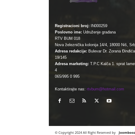
Registracioni broj:
IN000259
Poslovno ime:
Udruženje građana
RTV BUM 018
Nova železnička kolonija 14/4, 18000 Niš, Srb
Adresa redakcije:
Bulevar Dr. Zorana Đinđića
19/145
Adresa marketing:
T.P.C Kalča 1. sprat lamel
4
065/995 0 995
Kontaktirajte nas:
rtvbum@hotmail.com
© Copyright 2024 All Right Reserved by
Joomboo