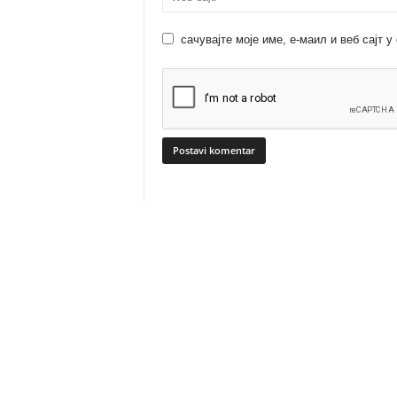
сачувајте моје име, е-маил и веб сајт