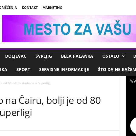
ORIŠĆENJA
KONTAKT
MARKETING
DOLJEVAC
SVRLJIG
BELA PALANKA
OSTALO
D
IKA
SPORT
SERVISNE INFORMACIJE
ŠTO DA NE KAŽE
WW
je od 80 odsto stadiona u Superligi
na Čairu, bolji je od 80
uperligi