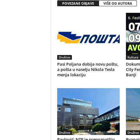
POVEZANE OBJAVE
VIŠE OD AUTORA
Društvo
Kultura
Pasi Poljana dobija novu poštu,
Dokume
a pošta u naselju Nikola Tesla
City Fe
menja lokaciju
Banji
Društvo
Društvo
Pavlović: NTP je prepoznatljiv
Ryanai