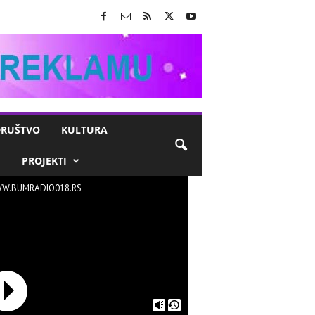
RUŠTVO
KULTURA
M
PROJEKTI
W.BUMRADIO018.RS