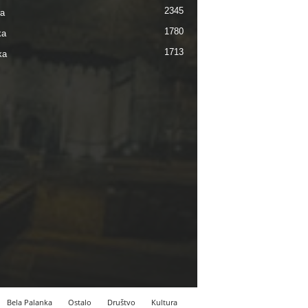
2345
ra
1780
ka
1713
ka
Bela Palanka
Ostalo
Društvo
Kultura