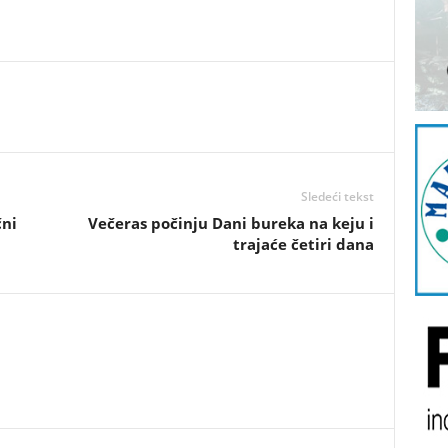
Sledeći tekst
čni
Večeras počinju Dani bureka na keju i
trajaće četiri dana