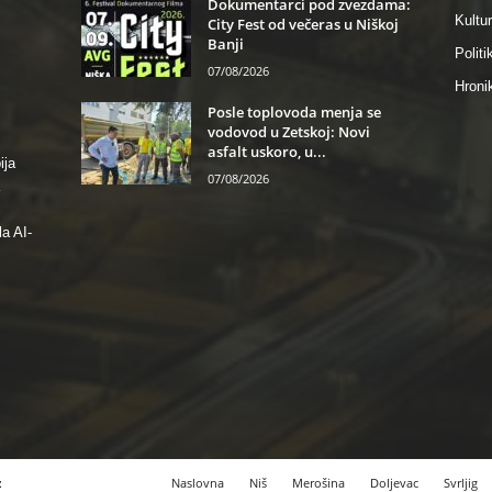
Dokumentarci pod zvezdama:
Kultu
City Fest od večeras u Niškoj
Banji
Politi
07/08/2026
Hroni
Posle toplovoda menja se
vodovod u Zetskoj: Novi
asfalt uskoro, u...
ija
07/08/2026
a AI-
z
Naslovna
Niš
Merošina
Doljevac
Svrljig