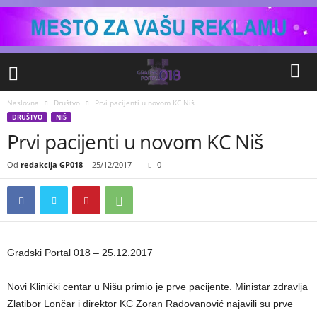
Naslovna
Društvo
Prvi pacijenti u novom KC Niš
DRUŠTVO
NIŠ
Prvi pacijenti u novom KC Niš
Od
redakcija GP018
-
25/12/2017
0
Gradski Portal 018 – 25.12.2017
Novi Klinički centar u Nišu primio je prve pacijente. Ministar zdravlja
Zlatibor Lončar i direktor KC Zoran Radovanović najavili su prve