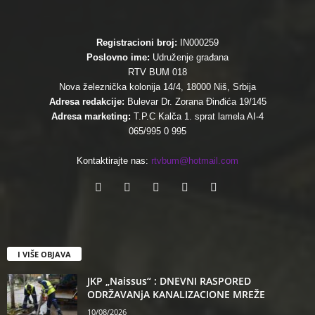
Registracioni broj:
IN000259
Poslovno ime:
Udruženje građana
RTV BUM 018
Nova železnička kolonija 14/4, 18000 Niš, Srbija
Adresa redakcije:
Bulevar Dr. Zorana Đinđića 19/145
Adresa marketing:
T.P.C Kalča 1. sprat lamela AI-4
065/995 0 995
Kontaktirajte nas:
rtvbum@hotmail.com
I VIŠE OBJAVA
JKP „Naissus“ : DNEVNI RASPORED
ODRŽAVANjA KANALIZACIONE MREŽE
10/08/2026