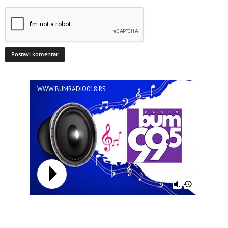
WWW.BUMRADIO018.RS