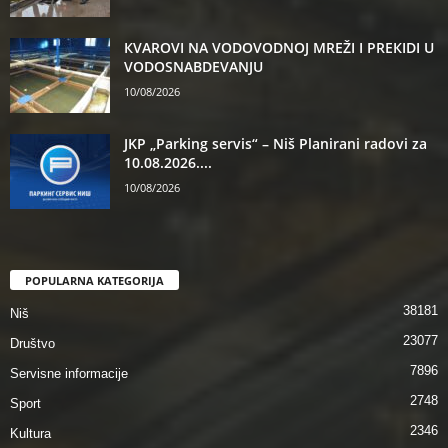
КVAROVI NA VODOVODNOJ MREŽI I PREКIDI U
VODOSNABDEVANJU
10/08/2026
JKP „Parking servis“ – Niš Planirani radovi za
10.08.2026....
10/08/2026
POPULARNA KATEGORIJA
38181
Niš
23077
Društvo
7896
Servisne informacije
2748
Sport
2346
Kultura