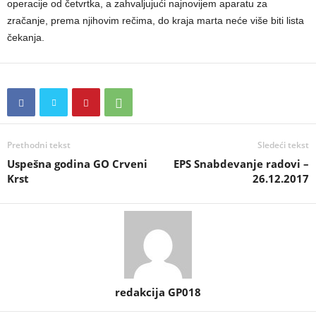
operacije od četvrtka, a zahvaljujući najnovijem aparatu za
zračanje, prema njihovim rečima, do kraja marta neće više biti lista
čekanja.
Prethodni tekst
Sledeći tekst
Uspešna godina GO Crveni
EPS Snabdevanje radovi –
Krst
26.12.2017
redakcija GP018