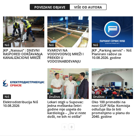
POVEZANE OBJAVE
VIŠE OD AUTORA
Niš
Niš
Niš
JKP „Naissus“ : DNEVNI
КVAROVI NA
JKP „Parking servis“ – Niš
RASPORED ODRŽAVANjA
VODOVODNOJ MREŽI I
Planirani radovi za
KANALIZACIONE MREŽE
PREКIDI U
10.08.2026. godine
VODOSNABDEVANJU
Niš
Društvo
Društvo
Elektrodistribucija Niš
Lekari stigli u Supovac:
Oko 100 primedbi na
10.08.2026
Jedna meštanka četiri
novi GUP Niša: Komisija
godine nije uspela do
odlučuje šta će biti
kardiologa – „Da vi niste
promenjeno u planu do
došli, ne bih ni otišla“
2040. godine