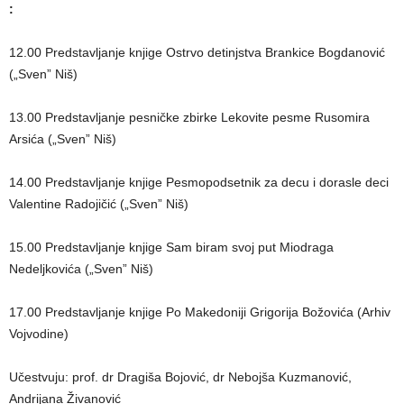
:
12.00 Predstavljanje knjige Ostrvo detinjstva Brankice Bogdanović
(„Sven” Niš)
13.00 Predstavljanje pesničke zbirke Lekovite pesme Rusomira
Arsića („Sven” Niš)
14.00 Predstavljanje knjige Pesmopodsetnik za decu i dorasle deci
Valentine Radojičić („Sven” Niš)
15.00 Predstavljanje knjige Sam biram svoj put Miodraga
Nedeljkovića („Sven” Niš)
17.00 Predstavljanje knjige Po Makedoniji Grigorija Božovića (Arhiv
Vojvodine)
Učestvuju: prof. dr Dragiša Bojović, dr Nebojša Kuzmanović,
Andrijana Živanović