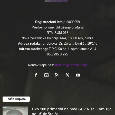
Registracioni broj:
IN000259
Poslovno ime:
Udruženje građana
RTV BUM 018
Nova železnička kolonija 14/4, 18000 Niš, Srbija
Adresa redakcije:
Bulevar Dr. Zorana Đinđića 19/145
Adresa marketing:
T.P.C Kalča 1. sprat lamela AI-4
065/995 0 995
Kontaktirajte nas:
rtvbum@hotmail.com
I VIŠE OBJAVA
Oko 100 primedbi na novi GUP Niša: Komisija
odlučuje šta će...