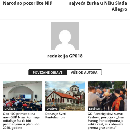
Narodno pozorište Niš
najveća žurka u Nišu Slađa
Allegro
redakcija GP018
POVEZANE OBJAVE
VIŠE OD AUTORA
Društvo
Društvo
Društvo
Oko 100 primedbi na
Danas je Sveti
GO Pantelej slavi slavu:
novi GUP Niša: Komisija
Pantelejmon
Pavlović poručio – „Ime
odlučuje šta će biti
Svetog Pantelejmona je
promenjeno u planu do
velika čast, ali i obaveza
2040. godine
prema građanima“