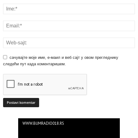
сачувајте моје име, е-маил и веб сајт у овом прегледнику
следећи пут када коментаришем.
WWW.BUMRADIO018.RS