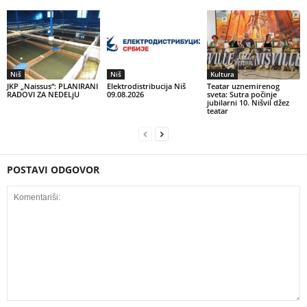
Niš
Niš
Kultura
JKP „Naissus“: PLANIRANI
Elektrodistribucija Niš
Teatar uznemirenog
RADOVI ZA NEDELjU
09.08.2026
sveta: Sutra počinje
jubilarni 10. Nišvil džez
teatar
POSTAVI ODGOVOR