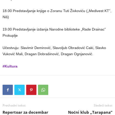
18.00 Predstavljanje knjige o Zoranu Tuti Živkoviću („Medivest KT”,
Niš)
19.00 Predstavljanje izdanja Narodne biblioteke „Rade Drainac”
Prokuplje
Učestvuju: Slavimir Demirović, Slavoljub Obradović Caki, Slavko
Vuković Mali, Dragan Dobrašinović, Dragan Ognjanović.
#Kultura
Prethodni tekst
Sledeći tekst
Repertoar za decembar
Noćni klub „Tarapana”