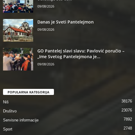
09/08/2026
Danas je Sveti Pantelejmon
09/08/2026
GO Pantelej slavi slavu: Pavlović poručio –
„Ime Svetog Pantelejmona je...
09/08/2026
POPULARNA KATEGORIJA
38176
Niš
23076
Društvo
7892
Servisne informacije
2748
Sport